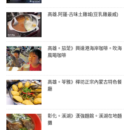
高雄.阿蓮-古味土雞城(豆乳雞最威)
高雄。茄萣》興達港海岸咖啡。吹海
風喝咖啡
高雄。苓雅》樺坊正宗內蒙古特色餐
廳
彰化。溪湖》漢強麵館。溪湖在地麵
攤