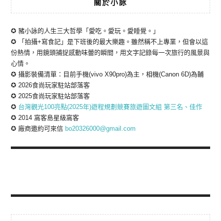
關於小詠
✪ 豬小詠的人生三大哲學「愛吃。愛玩。愛睡覺。」
✪ 「拍攝+寫食記」是下班後的最大樂趣。雖然稱不上專業，但會以這
份熱情，用鏡頭捕捉感動味蕾的瞬間，用文字記錄每一次旅行的風景與
心情。
✪ 攝影裝備清單：目前手機(vivo X90pro)為主，相機(Canon 6D)為輔
✪ 2026食尚玩家駐站部落客
✪ 2025食尚玩家駐站部落客
✪
台灣觀光100亮點(2025年)遊程規劃競賽旅遊圖文組 第三名、佳作
✪ 2014 窩客島星級窩客
✪ 廠商邀約可來信
bo20326000@gmail.com