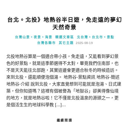
台北。北投》地熱谷半日遊，免走遠的夢幻
天然奇景
台灣山景。夜景。海景
精選文章區
北台灣。台北市。景點
台灣各縣市
其它主題
2025-08-19
北投地熱谷算是一個適合帶小孩，免走遠，又能看到夢幻景
色的好景點，就是這季節選得不太對，畢竟我們住南部，也
不是天天能往北部跑，其實這邊會更適合秋冬的時候造訪。
來到北投，還能順便泡個湯。 地熱谷-景點資訊 地熱谷-簡述
地熱谷-介紹 說到北投，大家直覺想到可能就是泡湯、日式建
築，但你知道嗎？這裡有個被譽為「地獄谷」卻美得像仙境
的地方，就是地熱谷啦！它不僅是北投溫泉的源頭之一，更
是個活生生的地球科學教 […]…
繼續閱讀