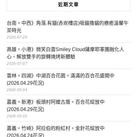
近期文章
台南。中西》角落.有貓(赤崁樓店)吸貓擼貓的療癒溫馨午
茶時光
2026-07-20
高雄。小港》微笑白雲Smiley Cloud薩摩耶軍團融化人
心、解放雙手的旋轉燒烤新體驗
2026-07-07
雲林。四湖》中湖百合花園。滿滿的百合花盛開中
(2026.04.29花況)
2026-05-04
嘉義。新港》板頭村阿嬤古厝。百合花綻放中
(2026.04.29花況)
2026-05-02
嘉義。竹崎》阿拉伯的粉紅村。金針花綻放中
(2026.04.24花況)