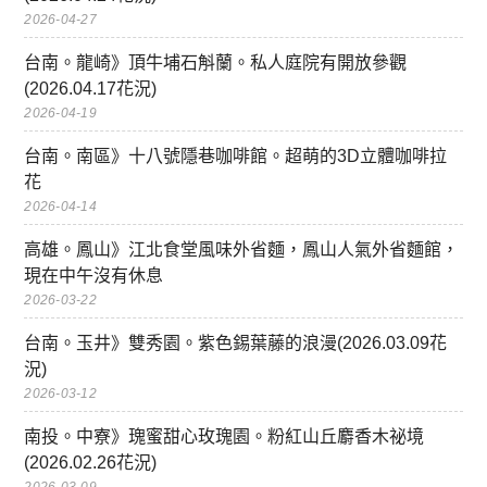
2026-04-27
台南。龍崎》頂牛埔石斛蘭。私人庭院有開放參觀
(2026.04.17花況)
2026-04-19
台南。南區》十八號隱巷咖啡館。超萌的3D立體咖啡拉
花
2026-04-14
高雄。鳳山》江北食堂風味外省麵，鳳山人氣外省麵館，
現在中午沒有休息
2026-03-22
台南。玉井》雙秀園。紫色錫葉藤的浪漫(2026.03.09花
況)
2026-03-12
南投。中寮》瑰蜜甜心玫瑰園。粉紅山丘麝香木祕境
(2026.02.26花況)