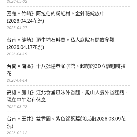
2026-05-02
嘉義。竹崎》阿拉伯的粉紅村。金針花綻放中
(2026.04.24花況)
2026-04-27
台南。龍崎》頂牛埔石斛蘭。私人庭院有開放參觀
(2026.04.17花況)
2026-04-19
台南。南區》十八號隱巷咖啡館。超萌的3D立體咖啡拉
花
2026-04-14
高雄。鳳山》江北食堂風味外省麵，鳳山人氣外省麵館，
現在中午沒有休息
2026-03-22
台南。玉井》雙秀園。紫色錫葉藤的浪漫(2026.03.09花
況)
2026-03-12