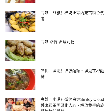
高雄。苓雅》樺坊正宗內蒙古特色餐
廳
高雄.路竹-蓄臻河粉
彰化。溪湖》漢強麵館。溪湖在地麵
攤
高雄。小港》微笑白雲Smiley Cloud
薩摩耶軍團融化人心、解放雙手的旋