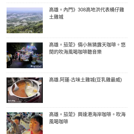
高雄。內門》308高地洪代表桶仔雞
土雞城
高雄。茄萣》倆小無猜露天咖啡。悠
閒的吹海風喝咖啡聽音樂
高雄.阿蓮-古味土雞城(豆乳雞最威)
高雄。茄萣》興達港海岸咖啡。吹海
風喝咖啡