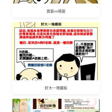
直髮vs捲髮
好大一塊鐵板