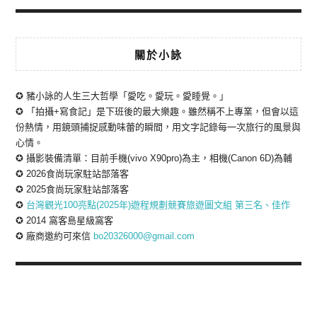
關於小詠
✪ 豬小詠的人生三大哲學「愛吃。愛玩。愛睡覺。」
✪ 「拍攝+寫食記」是下班後的最大樂趣。雖然稱不上專業，但會以這
份熱情，用鏡頭捕捉感動味蕾的瞬間，用文字記錄每一次旅行的風景與
心情。
✪ 攝影裝備清單：目前手機(vivo X90pro)為主，相機(Canon 6D)為輔
✪ 2026食尚玩家駐站部落客
✪ 2025食尚玩家駐站部落客
✪
台灣觀光100亮點(2025年)遊程規劃競賽旅遊圖文組 第三名、佳作
✪ 2014 窩客島星級窩客
✪ 廠商邀約可來信
bo20326000@gmail.com