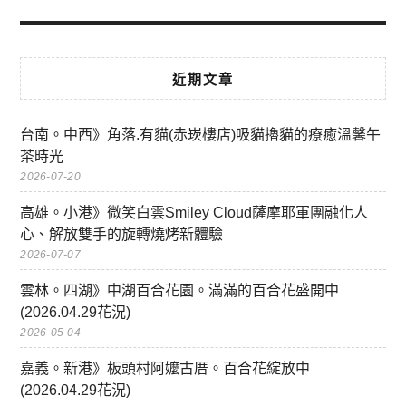
近期文章
台南。中西》角落.有貓(赤崁樓店)吸貓擼貓的療癒溫馨午
茶時光
2026-07-20
高雄。小港》微笑白雲Smiley Cloud薩摩耶軍團融化人
心、解放雙手的旋轉燒烤新體驗
2026-07-07
雲林。四湖》中湖百合花園。滿滿的百合花盛開中
(2026.04.29花況)
2026-05-04
嘉義。新港》板頭村阿嬤古厝。百合花綻放中
(2026.04.29花況)