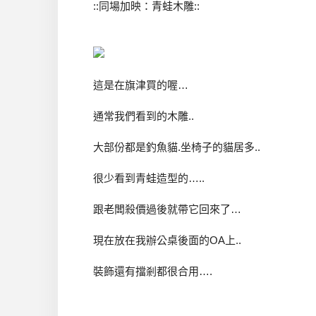
::同場加映：青蛙木雕::
這是在旗津買的喔…
通常我們看到的木雕..
大部份都是釣魚貓.坐椅子的貓居多..
很少看到青蛙造型的…..
跟老闆殺價過後就帶它回來了…
現在放在我辦公桌後面的OA上..
裝飾還有擋剎都很合用….