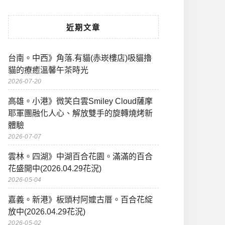
近期文章
台南。中西》角落.有貓(赤崁樓店)吸貓擼
貓的療癒溫馨午茶時光
2026-07-20
高雄。小港》微笑白雲Smiley Cloud薩摩
耶軍團融化人心、解放雙手的旋轉燒烤新
體驗
2026-07-07
雲林。四湖》中湖百合花園。滿滿的百合
花盛開中(2026.04.29花況)
2026-05-04
嘉義。新港》板頭村阿嬤古厝。百合花綻
放中(2026.04.29花況)
2026-05-02