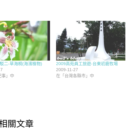
23駁二-草海桐(海濱植物)
2009高苑員工旅遊-台東初鹿牧場
17
2009-11-27
記事」中
在「台灣各縣市」中
相關文章