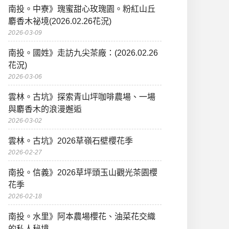
南投。中寮》瑰蜜甜心玫瑰園。粉紅山丘
麝香木祕境(2026.02.26花況)
2026-03-09
南投。國姓》走訪九尖茶廠：(2026.02.26
花況)
2026-03-06
雲林。古坑》探索青山坪咖啡農場、一場
與麝香木的浪漫邂逅
2026-03-02
雲林。古坑》2026草嶺石壁櫻花季
2026-02-27
南投。信義》2026草坪頭玉山觀光茶園櫻
花季
2026-02-18
南投。水里》阿本農場櫻花、油菜花交織
的私人秘境