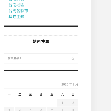
台南地區
台灣各縣市
其它主題
站內搜尋
2026 年 8 月
一
二
三
四
五
六
日
1
2
3
4
5
6
7
8
9