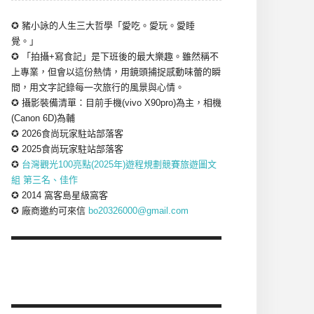
✪ 豬小詠的人生三大哲學「愛吃。愛玩。愛睡
覺。」
✪ 「拍攝+寫食記」是下班後的最大樂趣。雖然稱不
上專業，但會以這份熱情，用鏡頭捕捉感動味蕾的瞬
間，用文字記錄每一次旅行的風景與心情。
✪ 攝影裝備清單：目前手機(vivo X90pro)為主，相機
(Canon 6D)為輔
✪ 2026食尚玩家駐站部落客
✪ 2025食尚玩家駐站部落客
✪
台灣觀光100亮點(2025年)遊程規劃競賽旅遊圖文
組 第三名、佳作
✪ 2014 窩客島星級窩客
✪ 廠商邀約可來信
bo20326000@gmail.com