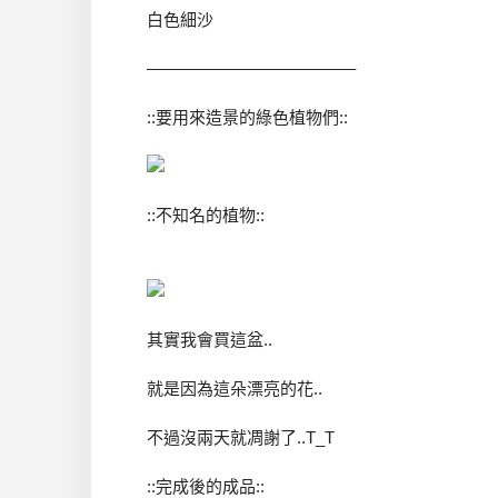
白色細沙
————————————–
::要用來造景的綠色植物們::
::不知名的植物::
其實我會買這盆..
就是因為這朵漂亮的花..
不過沒兩天就凋謝了..T_T
::完成後的成品::