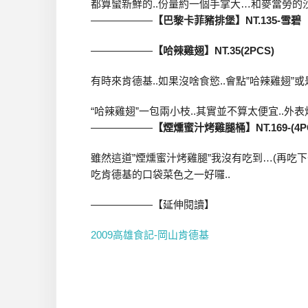
都算蠻新鮮的..份量約一個手掌大…和麥當勞的沙
——————
【巴黎卡菲豬排堡】NT.135-雪碧
——————
【哈辣雞翅】NT.35(2PCS)
有時來肯德基..如果沒啥食慾..會點”哈辣雞翅”或
“哈辣雞翅”一包兩小枝..其實並不算太便宜..
——————
【煙燻蜜汁烤雞腿桶】NT.169-(4P
雖然這道”煙燻蜜汁烤雞腿”我沒有吃到…(再吃
吃肯德基的口袋菜色之一好囉..
——————【延伸閱讀】
2009高雄食記-岡山肯德基