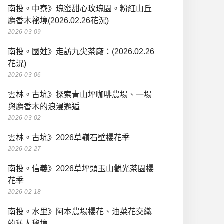
南投。中寮》瑰蜜甜心玫瑰園。粉紅山丘
麝香木祕境(2026.02.26花況)
2026-03-09
南投。國姓》走訪九尖茶廠：(2026.02.26
花況)
2026-03-06
雲林。古坑》探索青山坪咖啡農場、一場
與麝香木的浪漫邂逅
2026-03-02
雲林。古坑》2026草嶺石壁櫻花季
2026-02-27
南投。信義》2026草坪頭玉山觀光茶園櫻
花季
2026-02-18
南投。水里》阿本農場櫻花、油菜花交織
的私人秘境