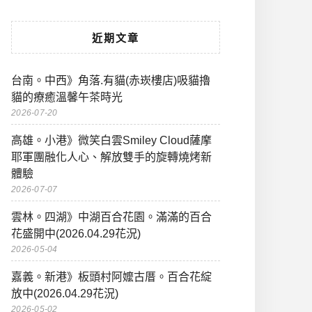
近期文章
台南。中西》角落.有貓(赤崁樓店)吸貓擼
貓的療癒溫馨午茶時光
2026-07-20
高雄。小港》微笑白雲Smiley Cloud薩摩
耶軍團融化人心、解放雙手的旋轉燒烤新
體驗
2026-07-07
雲林。四湖》中湖百合花園。滿滿的百合
花盛開中(2026.04.29花況)
2026-05-04
嘉義。新港》板頭村阿嬤古厝。百合花綻
放中(2026.04.29花況)
2026-05-02