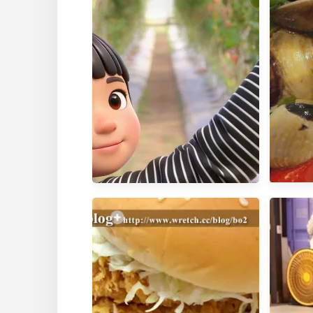
高雄.
冰
高雄。美濃》河堤番茄農場：親
手採摘新鮮番茄的樂趣