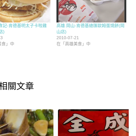
雄食記-肯德基明太子卡啦雞
高雄.岡山-肯德基總匯歐姆蛋燒餅(岡
店)
山店)
13
2010-07-21
美食」中
在「高雄美食」中
相關文章