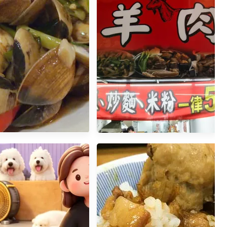
新興-專賣芒果的芒果恰恰
館(近新崛江)(已歇業)
高雄。岡山》全成羊肉火鍋。便
宜小資的選擇