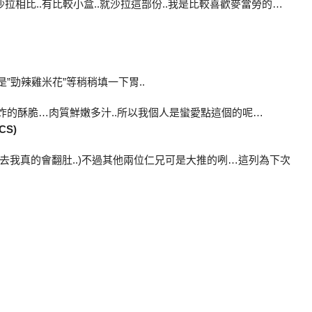
拉相比..有比較小盒..就沙拉這部份..我是比較喜歡麥當勞的…
是”勁辣雞米花”等稍稍填一下胃..
外表炸的酥脆…肉質鮮嫩多汁..所以我個人是蠻愛點這個的呢…
CS)
下去我真的會翻肚..)不過其他兩位仁兄可是大推的咧…這列為下次