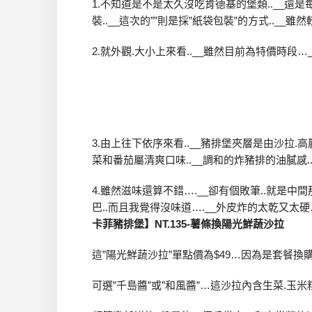
1.不知道是不是太久沒吃肯德基的堡類..__還是
裝..__這次的””則是採”紙袋包裝”的方式..__
2.就外觀.大小上來看..__雖然目前為特價時段…
3.由上往下依序來看..__豬排堡夾層是由沙拉.
菜和番茄屬清爽口味..__調和的炸豬排的油膩感.
4.雖然滋味還算不錯….__卻有個敗筆..就是中間
巴..而且我覺得沒味道….__外皮炸的太乾又太硬
卡菲豬排堡】NT.135-薯條換陽光鮮蔬沙拉
這”陽光鮮蔬沙拉”單點價為$49…因為是套餐換購
可選”千島醬”或”和風醬”…這沙拉內含生菜.玉米