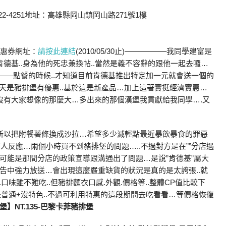
-4251
地址：高雄縣岡山鎮岡山路271號1樓
惠券網址：
請按此連結
(2010/05/30止)—————–我同學建富是
肯德基..身為他的死忠兼換帖..當然是義不容辭的跟他一起去囉…
————–點餐的時候..才知道目前肯德基推出特定加一元就會送一個的
們去的那天是豬排堡有優惠..基於這是新產品…加上這著實挺經濟實惠…
沒有大家想像的那麼大…
多出來的那個漢堡我貢獻給我同學….又
…所以把附餐薯條換成沙拉…希望多少減輕點最近暴飲暴食的罪惡
人反應…兩個小時買不到豬排堡的問題…..不過對方是在””分店遇
可能是那間分店的政策宣導跟溝通出了問題…是說”肯德基”屬大
告中強力放送…會出現這麼嚴重缺貨的狀況是真的是太誇張..就
口味雖不難吃..但豬排麵衣口感.外觀.價格等..整體CP值比較下
是普通+沒特色..不過可利用特惠的這段期間去吃看看…等價格恢復
】NT.135-巴黎卡菲豬排堡