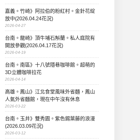
嘉義。竹崎》阿拉伯的粉紅村。金針花綻
放中(2026.04.24花況)
2026-04-27
台南。龍崎》頂牛埔石斛蘭。私人庭院有
開放參觀(2026.04.17花況)
2026-04-19
台南。南區》十八號隱巷咖啡館。超萌的
3D立體咖啡拉花
2026-04-14
高雄。鳳山》江北食堂風味外省麵，鳳山
人氣外省麵館，現在中午沒有休息
2026-03-22
台南。玉井》雙秀園。紫色錫葉藤的浪漫
(2026.03.09花況)
2026-03-12