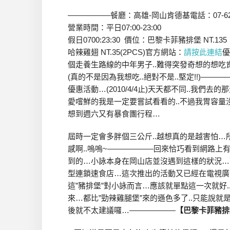
—————–餐廳：高雄-岡山肯德基電話：07-622
營業時間：平日07:00-23:00
假日0700:23:30 價位：巴黎卡菲豬排堡 NT.135
哈辣雞翅 NT.35(2PCS)官方網站：
請按此連結
優
個走養生路線的中年男子..難得突發奇想的想吃
(真的不是因為我想吃..絕對不是..堅定!!)—
優惠活動…(2010/4/4止)天天都不同..我
愛嚐鮮的我是一定要嘗試看看的..不過我胃容量
想到週六又有暴食團行程…
屆時一定會多胖個三公斤..越想真的是越害怕
感啊..嗚嗚~——————回來恰巧看到網路上有
到的…小詠本身在岡山店並沒遇到這樣的狀況…
型連鎖速食店…這次推出的活動又已經在電視廣
這”豬排堡”對小詠而言…應該就單點這一次就好..
來…都比”勁辣雞腿堡”來的遜色多了..只能說就
後就不太建議囉…——————
【巴黎卡菲豬排堡