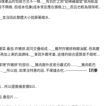
每樣產品的包裝方式不一樣..__有別於之前”勁辣雞腿堡”是用紙盒
雖然較不精緻..但成本低廉(成本常反應在價格上)__而且也較為環保呢..
__並沒因此整體大小就跟著縮水..
高麗菜.番茄.炸豬排.起司交疊組成…__雖然炸豬排稍顯油膩..但高麗
.再加上美奶滋調味..__單就外觀考量..這樣的組合還算是不錯呢…
那塊”炸豬排”的部份..__豬肉跟外皮是分離式的……__豬肉乾巴
…__所以說..如果沒特惠的話..不建議去吃..——————
【巴黎
…所以還需補差價$10..
粒.番茄片….