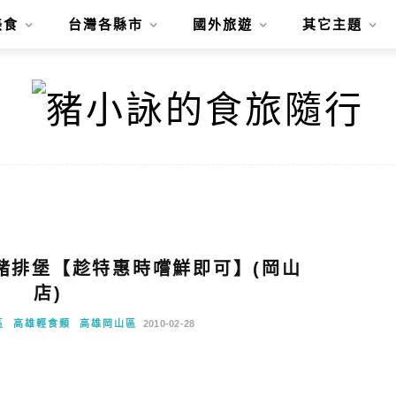
美食
台灣各縣市
國外旅遊
其它主題
基豬排堡【趁特惠時嚐鮮即可】(岡山
店)
區
高雄輕食類
高雄岡山區
2010-02-28