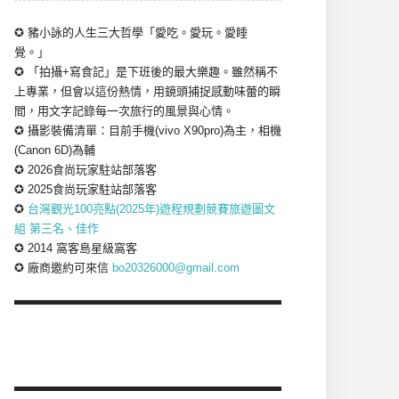
✪ 豬小詠的人生三大哲學「愛吃。愛玩。愛睡
覺。」
✪ 「拍攝+寫食記」是下班後的最大樂趣。雖然稱不
上專業，但會以這份熱情，用鏡頭捕捉感動味蕾的瞬
間，用文字記錄每一次旅行的風景與心情。
✪ 攝影裝備清單：目前手機(vivo X90pro)為主，相機
(Canon 6D)為輔
✪ 2026食尚玩家駐站部落客
✪ 2025食尚玩家駐站部落客
✪
台灣觀光100亮點(2025年)遊程規劃競賽旅遊圖文
組 第三名、佳作
✪ 2014 窩客島星級窩客
✪ 廠商邀約可來信
bo20326000@gmail.com