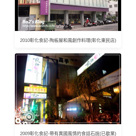
2010彰化食記-陶板屋和風創作料理(彰化東民店)
2009彰化食記-帶有異國風情的食話石說(已歇業)