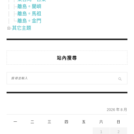
離島。蘭嶼
離島。馬祖
離島。金門
其它主題
站內搜尋
2026 年 8 月
一
二
三
四
五
六
日
1
2