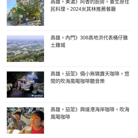
高雄。美濃》阿香的廚房。養生原住
民料理。2024米其林推薦餐廳
高雄。內門》308高地洪代表桶仔雞
土雞城
高雄。茄萣》倆小無猜露天咖啡。悠
閒的吹海風喝咖啡聽音樂
高雄。茄萣》興達港海岸咖啡。吹海
風喝咖啡