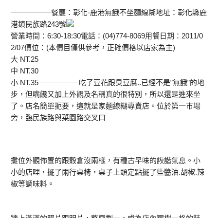
—————–餐廳：彰化-鹿港無餓不坐麵線糊地址：彰化縣鹿
港鎮民族路243號
營業時間：6:30-18:30電話：(04)774-8069用餐日期：2011/0
2/07價位：(本價目僅供參考，正確價格以店家為主)
大 NT.25
中 NT.30
小 NT.35—————–吃了豆花跟臭豆腐..已經不是”無餓”的地
步，但嘴饞又加上外觀及名稱真的很特別，所以還是進來坐
了。店名簡單扼要，這就是家麵線糊專賣店。位於第一市場
旁，臨民族路與菜園路交叉口
攤位外觀佈置的跟穀倉沒兩樣，有種古早味的詼諧氣息。小
小的店哩，擺了兩行桌椅，桌子上頭定點擺了些醬油.胡椒.辣
椒等調味料。