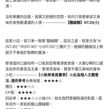
牆上滿滿的照片跟明片，整齊劃一，成為店內獨樹一格的裝
潢。
沒有華麗的店面，寬廣又舒適的空間，有的只是簡單卻又美
味的食物跟濃濃的人情。—————–
【麵線糊】NT.25(小)
這家小店，就只單一販售”麵線糊”….區別之處，就是分為”大
(NT.35)”.”中(NT.30)”.”小(NT.25)”三種尺寸。極細的麵線加上輕
甜又不會過於黏稠的羹湯，
那滑溜的口感咕咚一口氣就從喉嚨滑進食道，大腸Q彈的口感
及些許的香菜及五香，更增添滋味，算是平價又美味的當地
小吃。—————–
【小詠美食度量表】☆此為個人主觀看
法..僅供參考☆
美味度：★★★★☆
價位：★★★☆☆
CP值：★★★★☆
回訪率：★★★☆☆小詠OS：就在我們買楊桃湯的對面，還
有另外一家蚯蚓龍山麵線糊，