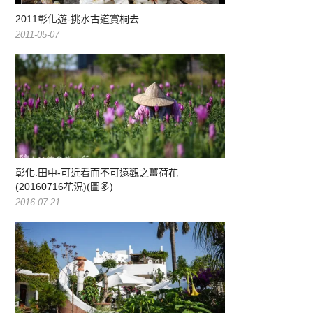
2011彰化遊-挑水古道賞桐去
2011-05-07
彰化.田中-可近看而不可遠觀之薑荷花
(20160716花況)(圖多)
2016-07-21