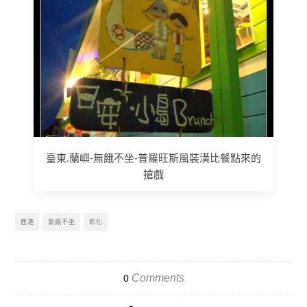
臺東.蘭嶼-無餓不坐-普羅旺斯風裝潢比餐點來的
搶戲
鹿港
無餓不坐
彰化
Comments
0