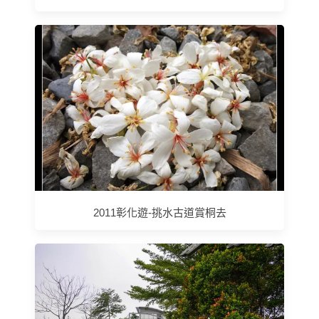
2011彰化遊-挑水古道賞桐去