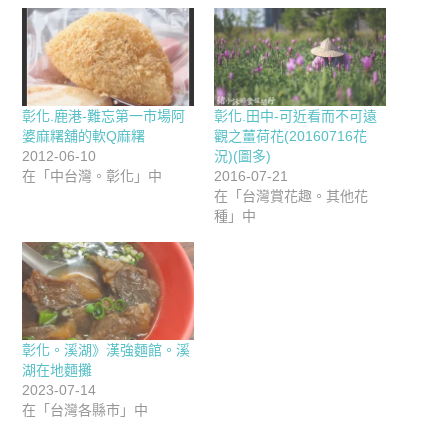
彰化.鹿港-難忘第一市場阿
彰化.田中-可近看而不可遠
婆麻糬舖的軟Q麻糬
觀之薑荷花(20160716花
2012-06-10
況)(圖多)
在「中台灣。彰化」中
2016-07-21
在「台灣賞花趣。其他花
種」中
彰化。溪湖》漢強麵館。溪
湖在地麵攤
2023-07-14
在「台灣各縣市」中