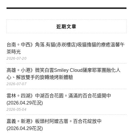
近期文章
台南。中西》角落.有貓(赤崁樓店)吸貓擼貓的療癒溫馨午
茶時光
2026-07-20
高雄。小港》微笑白雲Smiley Cloud薩摩耶軍團融化人
心、解放雙手的旋轉燒烤新體驗
2026-07-07
雲林。四湖》中湖百合花園。滿滿的百合花盛開中
(2026.04.29花況)
2026-05-04
嘉義。新港》板頭村阿嬤古厝。百合花綻放中
(2026.04.29花況)