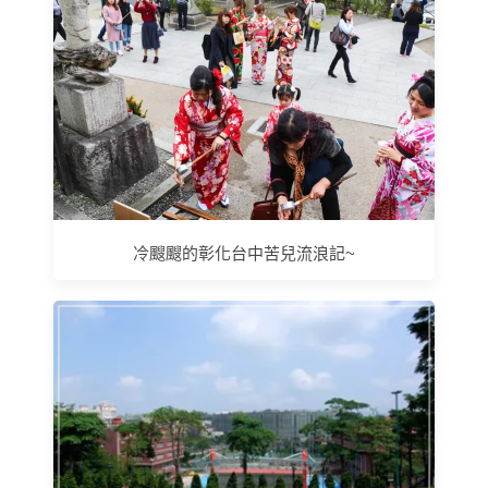
冷颼颼的彰化台中苦兒流浪記~