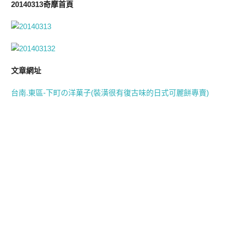
20140313奇摩首頁
文章網址
台南.東區-下町の洋菓子(裝潢很有復古味的日式可麗餅專賣)