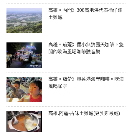
高雄。內門》308高地洪代表桶仔雞
土雞城
高雄。茄萣》倆小無猜露天咖啡。悠
閒的吹海風喝咖啡聽音樂
高雄。茄萣》興達港海岸咖啡。吹海
風喝咖啡
高雄.阿蓮-古味土雞城(豆乳雞最威)