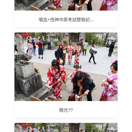
噴血+恍神中原考試歷險記...
眼光??