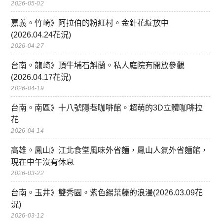
2026-05-02
嘉義。竹崎》阿拉伯的粉紅村。金針花綻放中
(2026.04.24花況)
2026-04-27
台南。龍崎》頂牛埔石斛蘭。私人庭院有開放參觀
(2026.04.17花況)
2026-04-19
台南。南區》十八號隱巷咖啡館。超萌的3D立體咖啡拉
花
2026-04-14
高雄。鳳山》江北食堂風味外省麵，鳳山人氣外省麵館，
現在中午沒有休息
2026-03-22
台南。玉井》雙秀園。紫色錫葉藤的浪漫(2026.03.09花
況)
2026-03-12