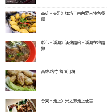
高雄。苓雅》樺坊正宗內蒙古特色餐
廳
彰化。溪湖》漢強麵館。溪湖在地麵
攤
高雄.路竹-蓄臻河粉
台東。池上》米之鄉池上便當