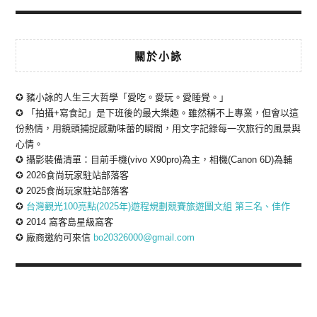
關於小詠
✪ 豬小詠的人生三大哲學「愛吃。愛玩。愛睡覺。」
✪ 「拍攝+寫食記」是下班後的最大樂趣。雖然稱不上專業，但會以這
份熱情，用鏡頭捕捉感動味蕾的瞬間，用文字記錄每一次旅行的風景與
心情。
✪ 攝影裝備清單：目前手機(vivo X90pro)為主，相機(Canon 6D)為輔
✪ 2026食尚玩家駐站部落客
✪ 2025食尚玩家駐站部落客
✪
台灣觀光100亮點(2025年)遊程規劃競賽旅遊圖文組 第三名、佳作
✪ 2014 窩客島星級窩客
✪ 廠商邀約可來信
bo20326000@gmail.com