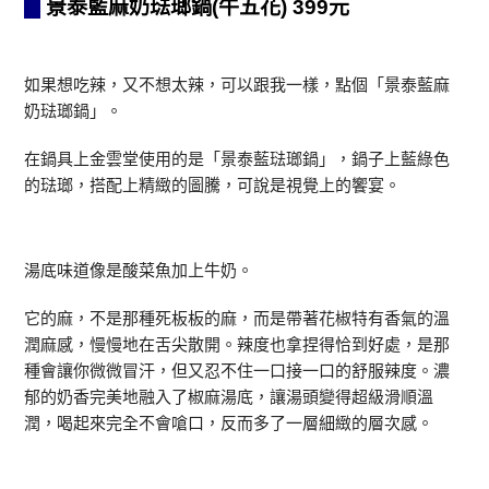
景泰藍麻奶琺瑯鍋(牛五花) 399元
如果想吃辣，又不想太辣，可以跟我一樣，點個「景泰藍麻
奶琺瑯鍋」。
在鍋具上金雲堂使用的是「景泰藍琺瑯鍋」，鍋子上藍綠色
的琺瑯，搭配上精緻的圖騰，可說是視覺上的饗宴。
湯底味道像是酸菜魚加上牛奶。
它的麻，不是那種死板板的麻，而是帶著花椒特有香氣的溫
潤麻感，慢慢地在舌尖散開。辣度也拿捏得恰到好處，是那
種會讓你微微冒汗，但又忍不住一口接一口的舒服辣度。濃
郁的奶香完美地融入了椒麻湯底，讓湯頭變得超級滑順溫
潤，喝起來完全不會嗆口，反而多了一層細緻的層次感。