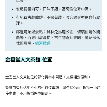
車費。
餐點份量尚可，口味不錯，基礎價位算中高。
有免費古裝體驗，不過著裝、妝容跟髮型需自行處
理。
鄰近可順遊景點：員林兔馬鹿公園、琉璃仙境休閒
農場、百果山溜滑梯、古生物奇幻樂園、魔菇部落
休閒農場、
銀河鐵道
金雲堂人文茶館
-位置
金雲堂人文茶館位於彰化員林市鬧區，交通相對便利。
餐廳前有片佔地不小的付費停車場，消費300元可折抵一小時
停車費，不用煩惱停車問題。