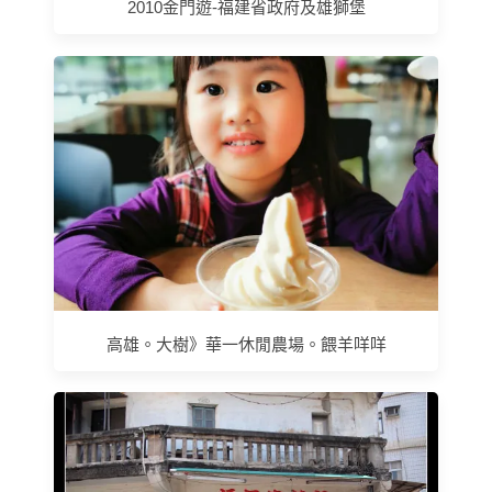
2010金門遊-福建省政府及雄獅堡
高雄。大樹》華一休閒農場。餵羊咩咩