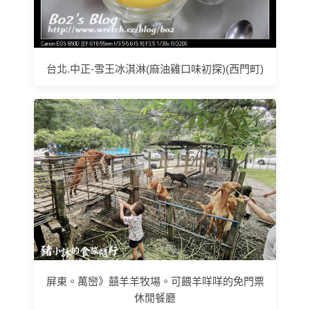
台北.中正-雪王冰淇淋(麻油雞口味初探)(西門町)
屏東。萬巒》囍羊羊牧場。可餵羊咩咩的免門票
休閒餐廳