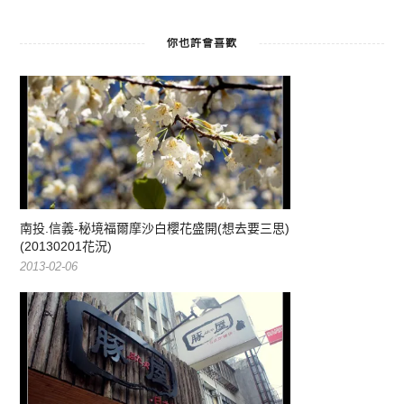
你也許會喜歡
南投.信義-秘境福爾摩沙白櫻花盛開(想去要三思)
(20130201花況)
2013-02-06