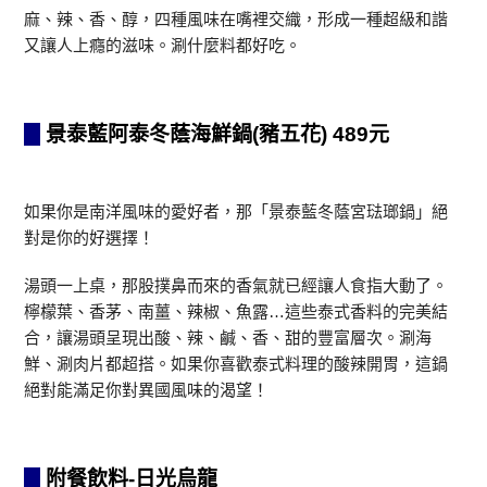
麻、辣、香、醇，四種風味在嘴裡交織，形成一種超級和諧
又讓人上癮的滋味。涮什麼料都好吃。
景泰藍阿泰冬蔭海鮮鍋(豬五花) 489元
如果你是南洋風味的愛好者，那「景泰藍冬蔭宮琺瑯鍋」絕
對是你的好選擇！
湯頭一上桌，那股撲鼻而來的香氣就已經讓人食指大動了。
檸檬葉、香茅、南薑、辣椒、魚露…這些泰式香料的完美結
合，讓湯頭呈現出酸、辣、鹹、香、甜的豐富層次。涮海
鮮、涮肉片都超搭。如果你喜歡泰式料理的酸辣開胃，這鍋
絕對能滿足你對異國風味的渴望！
附餐飲料-日光烏龍