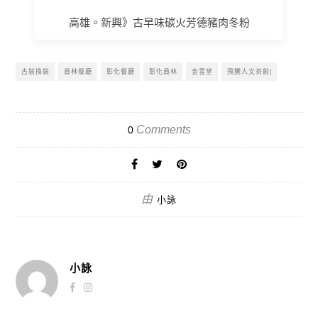
高雄。新興》古早味碳火芳德豬肉冬粉
古裝換裝
員林餐廳
彰化餐廳
彰化員林
金雲堂
飛騰人文茶館|
Comments
0
由
小詠
小詠