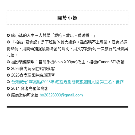
關於小詠
✪ 豬小詠的人生三大哲學「愛吃。愛玩。愛睡覺。」
✪ 「拍攝+寫食記」是下班後的最大樂趣。雖然稱不上專業，但會以這
份熱情，用鏡頭捕捉感動味蕾的瞬間，用文字記錄每一次旅行的風景與
心情。
✪ 攝影裝備清單：目前手機(vivo X90pro)為主，相機(Canon 6D)為輔
✪ 2026食尚玩家駐站部落客
✪ 2025食尚玩家駐站部落客
✪
台灣觀光100亮點(2025年)遊程規劃競賽旅遊圖文組 第三名、佳作
✪ 2014 窩客島星級窩客
✪ 廠商邀約可來信
bo20326000@gmail.com