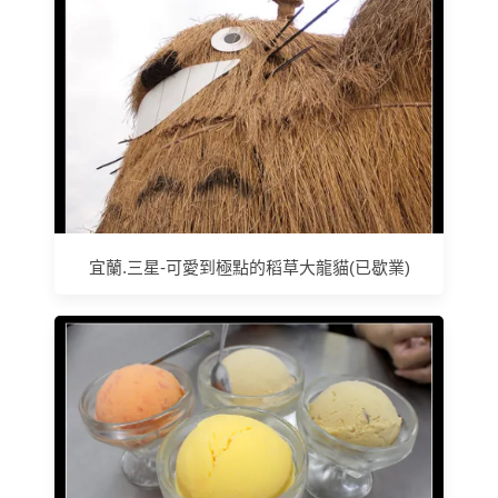
宜蘭.三星-可愛到極點的稻草大龍貓(已歇業)