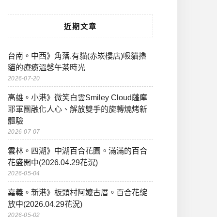
近期文章
台南。中西》角落.有貓(赤崁樓店)吸貓擼
貓的療癒溫馨午茶時光
2026-07-20
高雄。小港》微笑白雲Smiley Cloud薩摩
耶軍團融化人心、解放雙手的旋轉燒烤新
體驗
2026-07-07
雲林。四湖》中湖百合花園。滿滿的百合
花盛開中(2026.04.29花況)
2026-05-04
嘉義。新港》板頭村阿嬤古厝。百合花綻
放中(2026.04.29花況)
2026-05-02