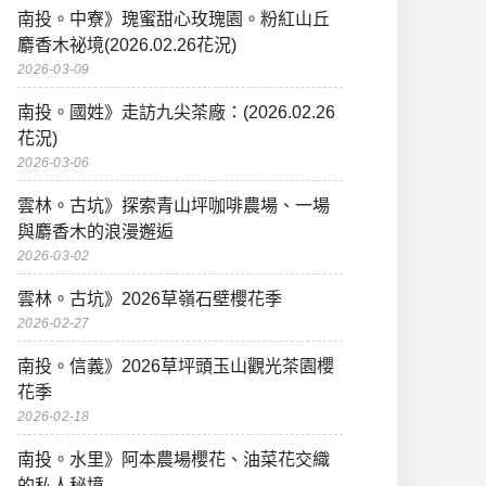
南投。中寮》瑰蜜甜心玫瑰園。粉紅山丘
麝香木祕境(2026.02.26花況)
2026-03-09
南投。國姓》走訪九尖茶廠：(2026.02.26
花況)
2026-03-06
雲林。古坑》探索青山坪咖啡農場、一場
與麝香木的浪漫邂逅
2026-03-02
雲林。古坑》2026草嶺石壁櫻花季
2026-02-27
南投。信義》2026草坪頭玉山觀光茶園櫻
花季
2026-02-18
南投。水里》阿本農場櫻花、油菜花交織
的私人秘境