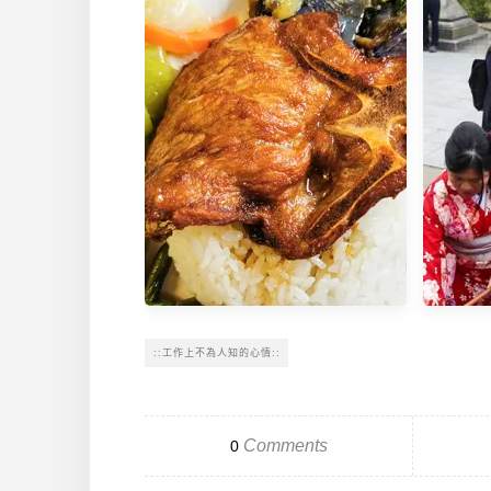
MY NEW DESIGN--::isu拼裝人
材培育計畫::
::工作上不為人知的心情::
Comments
0
南投。竹山》竹贊餐飲快炒店