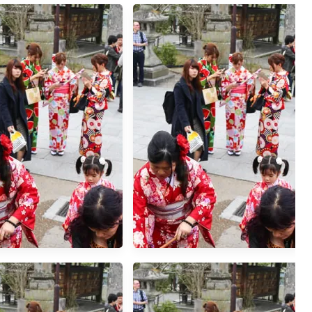
竹山》海盜村景觀彩繪園
弱勢中的強勢...
適合網美拍照打卡的景點