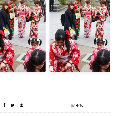
殺傷...
2005.06.25~30[結尾]
由
小詠
新的一年....
逃避....