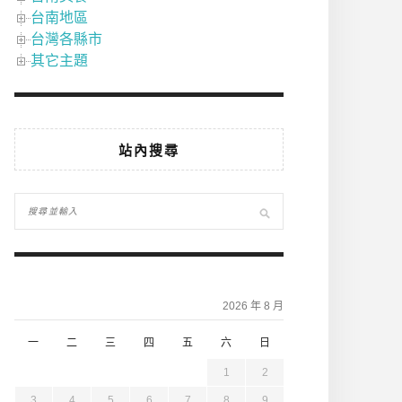
台南地區
台灣各縣市
其它主題
站內搜尋
2026 年 8 月
一
二
三
四
五
六
日
1
2
3
4
5
6
7
8
9