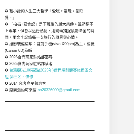
✪ 豬小詠的人生三大哲學「愛吃。愛玩。愛睡
覺。」
✪ 「拍攝+寫食記」是下班後的最大樂趣。雖然稱不
上專業，但會以這份熱情，用鏡頭捕捉感動味蕾的瞬
間，用文字記錄每一次旅行的風景與心情。
✪ 攝影裝備清單：目前手機(vivo X90pro)為主，相機
(Canon 6D)為輔
✪ 2026食尚玩家駐站部落客
✪ 2025食尚玩家駐站部落客
✪
台灣觀光100亮點(2025年)遊程規劃競賽旅遊圖文
組 第三名、佳作
✪ 2014 窩客島星級窩客
✪ 廠商邀約可來信
bo20326000@gmail.com