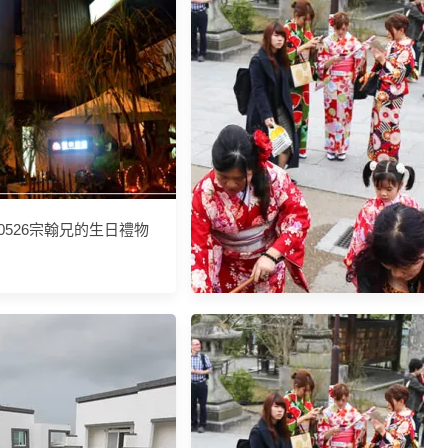
90526宗翰兄的生日禮物
一點一滴慢慢累積...