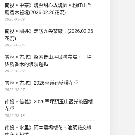
南投。中寮》瑰蜜甜心玫瑰園。粉紅山丘
麝香木祕境(2026.02.26花況)
2026-03-09
南投。國姓》走訪九尖茶廠：(2026.02.26
花況)
2026-03-06
雲林。古坑》探索青山坪咖啡農場、一場
與麝香木的浪漫邂逅
2026-03-02
雲林。古坑》2026草嶺石壁櫻花季
2026-02-27
南投。信義》2026草坪頭玉山觀光茶園櫻
花季
2026-02-18
南投。水里》阿本農場櫻花、油菜花交織
的私人秘境