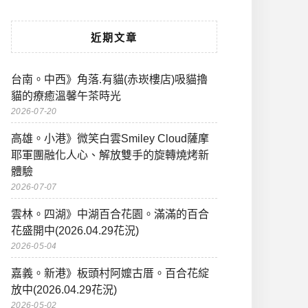
近期文章
台南。中西》角落.有貓(赤崁樓店)吸貓擼
貓的療癒溫馨午茶時光
2026-07-20
高雄。小港》微笑白雲Smiley Cloud薩摩
耶軍團融化人心、解放雙手的旋轉燒烤新
體驗
2026-07-07
雲林。四湖》中湖百合花園。滿滿的百合
花盛開中(2026.04.29花況)
2026-05-04
嘉義。新港》板頭村阿嬤古厝。百合花綻
放中(2026.04.29花況)
2026-05-02