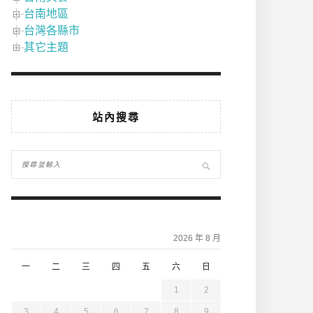
台南地區
台灣各縣市
其它主題
站內搜尋
2026 年 8 月
一
二
三
四
五
六
日
1
2
3
4
5
6
7
8
9