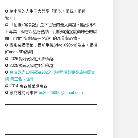
✪ 豬小詠的人生三大哲學「愛吃。愛玩。愛睡
覺。」
✪ 「拍攝+寫食記」是下班後的最大樂趣。雖然稱不
上專業，但會以這份熱情，用鏡頭捕捉感動味蕾的瞬
間，用文字記錄每一次旅行的風景與心情。
✪ 攝影裝備清單：目前手機(vivo X90pro)為主，相機
(Canon 6D)為輔
✪ 2026食尚玩家駐站部落客
✪ 2025食尚玩家駐站部落客
✪
台灣觀光100亮點(2025年)遊程規劃競賽旅遊圖文
組 第三名、佳作
✪ 2014 窩客島星級窩客
✪ 廠商邀約可來信
bo20326000@gmail.com