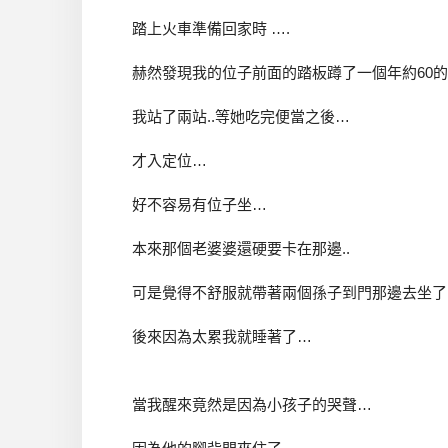
踏上火車準備回家時 ….
赫然發現我的位子前面的踏板蹲了一個年約60
我站了兩站..等她吃完便當之後…
才入定位…
好不容易有位子坐…
本來那個老婆婆還硬要卡在那邊..
可是覺得不舒服就帶著兩個孫子到門那邊去坐了
後來因為太累我就睡著了…
當我醒來竟然是因為小孩子的哭聲…