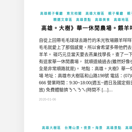
高雄親子餐廳
育兒相關
高雄大樹區
親子餐廳
親
精選文章區
高雄景點
高雄美食
高雄地區
高雄。大樹》華一休閒農場。餵羊
自從上回帶毛毛球球去路竹的禾光牧場餵羊咩咩
毛毛就愛上了那個感覺，所以會希望多帶他們去
羊羊。 碰巧元旦當天要去燕巢找學長，查了一
有這家華一休閒農場， 就順道繞過去(雖然好像
全是非常順路就是)。 地點：高雄。大樹》華一
場 地址：高雄市大樹區和山路198號 電話：(07)8
666 營業時間：9:30~18:00(週五~週日及國定
放) 免費體驗擠ㄋㄟㄋㄟ(時間不 […]…
2020-01-06
高雄大樹區
台灣山景。夜景。海景
高雄景點
高