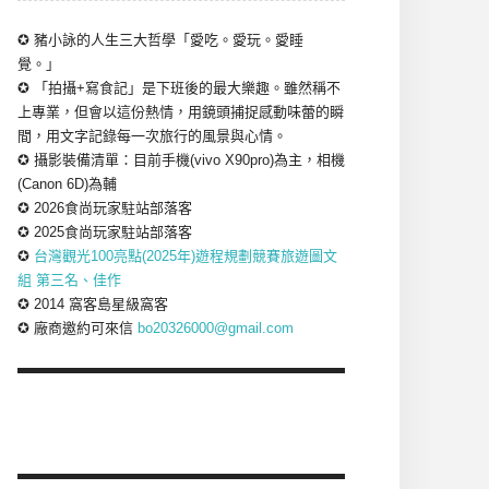
✪ 豬小詠的人生三大哲學「愛吃。愛玩。愛睡
覺。」
✪ 「拍攝+寫食記」是下班後的最大樂趣。雖然稱不
上專業，但會以這份熱情，用鏡頭捕捉感動味蕾的瞬
間，用文字記錄每一次旅行的風景與心情。
✪ 攝影裝備清單：目前手機(vivo X90pro)為主，相機
(Canon 6D)為輔
✪ 2026食尚玩家駐站部落客
✪ 2025食尚玩家駐站部落客
✪
台灣觀光100亮點(2025年)遊程規劃競賽旅遊圖文
組 第三名、佳作
✪ 2014 窩客島星級窩客
✪ 廠商邀約可來信
bo20326000@gmail.com