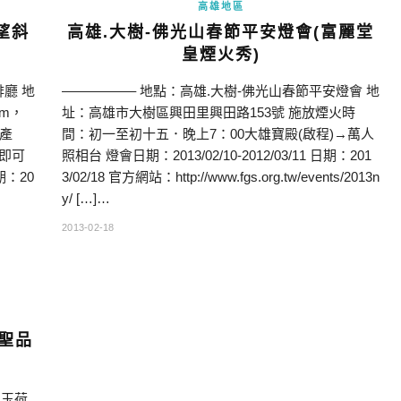
高雄地區
望斜
高雄.大樹-佛光山春節平安燈會(富麗堂
皇煙火秀)
廳 地
—————– 地點：高雄.大樹-佛光山春節平安燈會 地
km，
址：高雄市大樹區興田里興田路153號 施放煙火時
海產
間：初一至初十五．晚上7：00大雄寶殿(啟程)→萬人
走即可
照相台 燈會日期：2013/02/10-2012/03/11 日期：201
期：20
3/02/18 官方網站：http://www.fgs.org.tw/events/2013n
y/ […]…
2013-02-18
季聖品
品玉荷