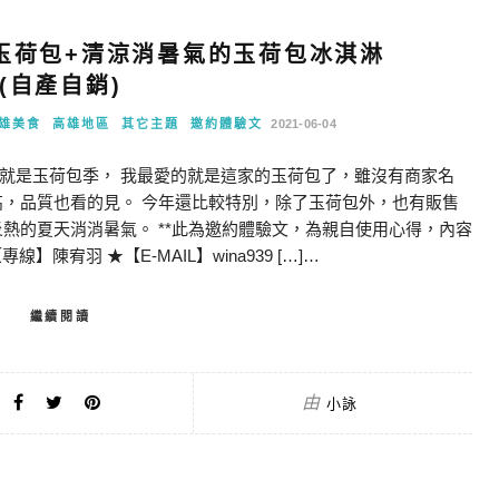
玉荷包+清涼消暑氣的玉荷包冰淇淋
(自產自銷)
雄美食
高雄地區
其它主題
邀約體驗文
2021-06-04
就是玉荷包季， 我最愛的就是這家的玉荷包了，雖沒有商家名
高，品質也看的見。 今年還比較特別，除了玉荷包外，也有販售
熱的夏天消消暑氣。 **此為邀約體驗文，為親自使用心得，內容
陳宥羽 ★【E-MAIL】wina939 […]…
繼續閱讀
由
小詠