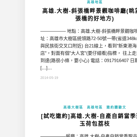
高雄地區
高雄.大樹-斜張橋畔景觀咖啡廳(眺
張橋的好地方)
—————– 地點：高雄.大樹-斜張橋畔景觀咖啡
址：高雄市大樹區統領路72-50號一帶(省道348
與民族街交叉口附近) 台21線上，看到”新東港
店”，對面有個”大人宮”(要仔細看)指標， 往上
到達(路很小條，要小心) 電話：0917916407 日
[…]…
2014-05-19
高雄大樹區
高雄地區
邀約體驗文
[試吃邀約]高雄.大樹-自產自銷當
玉荷包荔枝
—————–餐廳：高雄.大樹-自產自銷當季聖