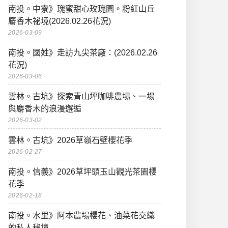
南投。中寮》瑰蜜甜心玫瑰園。粉紅山丘
麝香木祕境(2026.02.26花況)
2026-03-09
南投。國姓》走訪九尖茶廠：(2026.02.26
花況)
2026-03-06
雲林。古坑》探索青山坪咖啡農場、一場
與麝香木的浪漫邂逅
2026-03-02
雲林。古坑》2026草嶺石壁櫻花季
2026-02-27
南投。信義》2026草坪頭玉山觀光茶園櫻
花季
2026-02-18
南投。水里》阿本農場櫻花、油菜花交織
的私人秘境