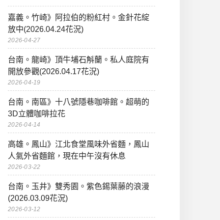
嘉義。竹崎》阿拉伯的粉紅村。金針花綻
放中(2026.04.24花況)
2026-04-27
台南。龍崎》頂牛埔石斛蘭。私人庭院有
開放參觀(2026.04.17花況)
2026-04-19
台南。南區》十八號隱巷咖啡館。超萌的
3D立體咖啡拉花
2026-04-14
高雄。鳳山》江北食堂風味外省麵，鳳山
人氣外省麵館，現在中午沒有休息
2026-03-22
台南。玉井》雙秀園。紫色錫葉藤的浪漫
(2026.03.09花況)
2026-03-12