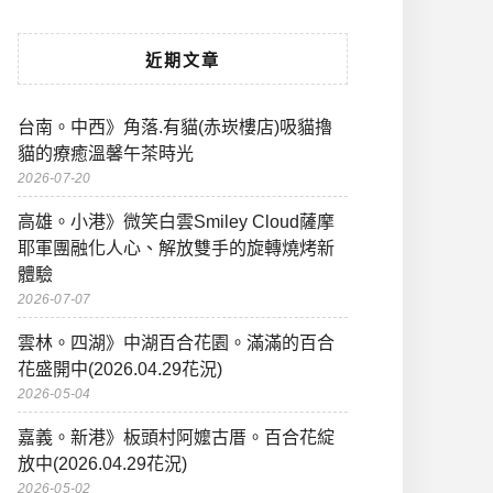
近期文章
台南。中西》角落.有貓(赤崁樓店)吸貓擼
貓的療癒溫馨午茶時光
2026-07-20
高雄。小港》微笑白雲Smiley Cloud薩摩
耶軍團融化人心、解放雙手的旋轉燒烤新
體驗
2026-07-07
雲林。四湖》中湖百合花園。滿滿的百合
花盛開中(2026.04.29花況)
2026-05-04
嘉義。新港》板頭村阿嬤古厝。百合花綻
放中(2026.04.29花況)
2026-05-02