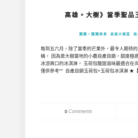
高雄。大樹》當季聖品
團購。團購美食
高雄大樹區
高
每到五六月，除了當季的芒果外，最令人期待的
稱， 因為是大樹當地的小農自產自銷，甜度極
冰涼爽口的冰淇淋， 玉荷包酸甜滋味最適合在炎
僅供參考** 自產自銷玉荷包+玉荷包冰淇淋 ★【專線】
Comments
0