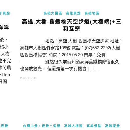
子景點
高雄大樹區
高雄景點
高雄地區
高雄.大樹-舊鐵橋天空步道(大樹端)+三
咩咩
和瓦窯
後，
—————– 地點：高雄.大樹-舊鐵橋天空步道 地址：
餵小
高雄市大樹區竹寮路109號 電話：(07)652-2292(大樹
下大樹
區舊鐵橋協會) 時間：2015.05.30 門票：免費
也不完
—————– 雖然很久前就知道高屏舊鐵橋修復很久
休閒農
也開放觀光， 但還是第一次有機會 […]…
15-5
2015-06-11
假日開
雄夜景
台灣山景。夜景。海景
高雄大樹區
高雄景點
高雄夜景