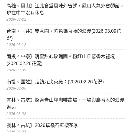
高雄。鳳山》江北食堂風味外省麵，鳳山人氣外省麵館，
現在中午沒有休息
2026-03-22
台南。玉井》雙秀園。紫色錫葉藤的浪漫(2026.03.09花
況)
2026-03-12
南投。中寮》瑰蜜甜心玫瑰園。粉紅山丘麝香木祕境
(2026.02.26花況)
2026-03-09
南投。國姓》走訪九尖茶廠：(2026.02.26花況)
2026-03-06
雲林。古坑》探索青山坪咖啡農場、一場與麝香木的浪漫
邂逅
2026-03-02
雲林。古坑》2026草嶺石壁櫻花季