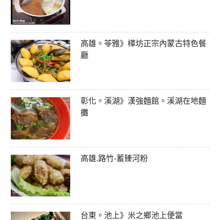
高雄。苓雅》樺坊正宗內蒙古特色餐
廳
彰化。溪湖》漢強麵館。溪湖在地麵
攤
高雄.路竹-蓄臻河粉
台東。池上》米之鄉池上便當