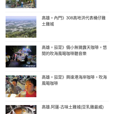
高雄。內門》308高地洪代表桶仔雞
土雞城
高雄。茄萣》倆小無猜露天咖啡。悠
閒的吹海風喝咖啡聽音樂
高雄。茄萣》興達港海岸咖啡。吹海
風喝咖啡
高雄.阿蓮-古味土雞城(豆乳雞最威)