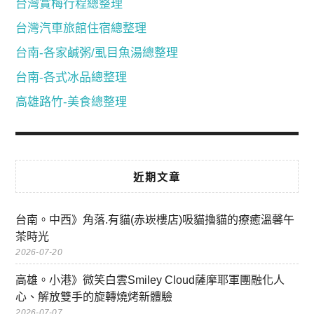
台灣賞梅行程總整理
台灣汽車旅館住宿總整理
台南-各家鹹粥/虱目魚湯總整理
台南-各式冰品總整理
高雄路竹-美食總整理
近期文章
台南。中西》角落.有貓(赤崁樓店)吸貓擼貓的療癒溫馨午
茶時光
2026-07-20
高雄。小港》微笑白雲Smiley Cloud薩摩耶軍團融化人
心、解放雙手的旋轉燒烤新體驗
2026-07-07