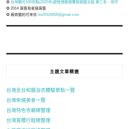
✪
台灣觀光100亮點(2025年)遊程規劃競賽旅遊圖文組 第三名、佳作
✪ 2014 窩客島星級窩客
✪ 廠商邀約可來信
bo20326000@gmail.com
主題文章精選
台灣全台和服浴衣體驗景點一覽
台灣柴燒美食一覽
台灣特色寺廟總整理
台灣賞櫻行程總整理