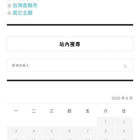
台灣各縣市
其它主題
站內搜尋
2026 年 8 月
一
二
三
四
五
六
日
1
2
3
4
5
6
7
8
9