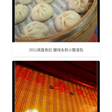
2011高雄食記-鹽埕永和小籠湯包