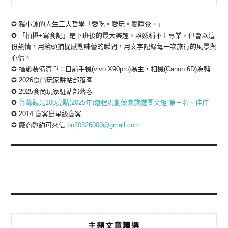
✪ 豬小詠的人生三大哲學「愛吃。愛玩。愛睡覺。」
✪ 「拍攝+寫食記」是下班後的最大樂趣。雖然稱不上專業，但會以這
份熱情，用鏡頭捕捉感動味蕾的瞬間，用文字記錄每一次旅行的風景與
心情。
✪ 攝影裝備清單：目前手機(vivo X90pro)為主，相機(Canon 6D)為輔
✪ 2026食尚玩家駐站部落客
✪ 2025食尚玩家駐站部落客
✪
台灣觀光100亮點(2025年)遊程規劃競賽旅遊圖文組 第三名、佳作
✪ 2014 窩客島星級窩客
✪ 廠商邀約可來信
bo20326000@gmail.com
主題文章精選