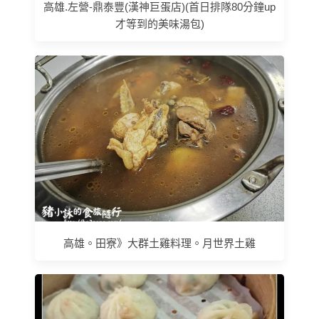
高雄.左營-鼎泰豐(漢神巨蛋店)(首日排隊80分鐘up
才等到的美味湯包)
高雄。田寮》大群土雞料理。月世界土雞