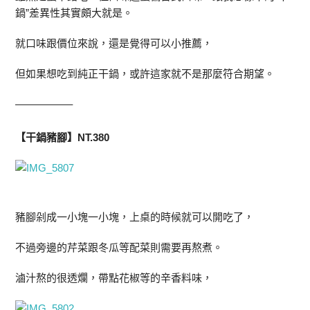
鍋”差異性其實頗大就是。
就口味跟價位來說，還是覺得可以小推薦，
但如果想吃到純正干鍋，或許這家就不是那麼符合期望。
—————–
【干鍋豬腳】NT.380
豬腳剁成一小塊一小塊，上桌的時候就可以開吃了，
不過旁邊的芹菜跟冬瓜等配菜則需要再熬煮。
滷汁熬的很透爛，帶點花椒等的辛香料味，