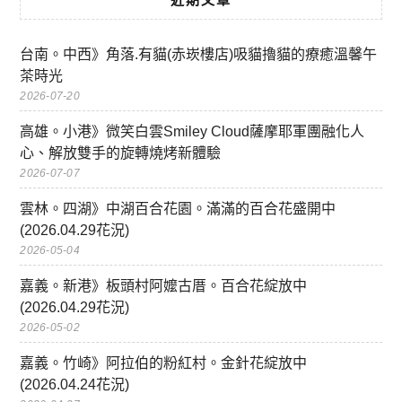
台南。中西》角落.有貓(赤崁樓店)吸貓擼貓的療癒溫馨午
茶時光
2026-07-20
高雄。小港》微笑白雲Smiley Cloud薩摩耶軍團融化人
心、解放雙手的旋轉燒烤新體驗
2026-07-07
雲林。四湖》中湖百合花園。滿滿的百合花盛開中
(2026.04.29花況)
2026-05-04
嘉義。新港》板頭村阿嬤古厝。百合花綻放中
(2026.04.29花況)
2026-05-02
嘉義。竹崎》阿拉伯的粉紅村。金針花綻放中
(2026.04.24花況)