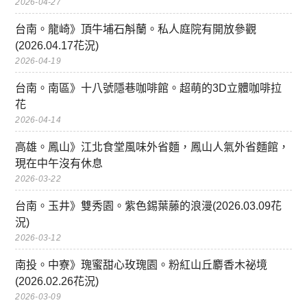
2026-04-27
台南。龍崎》頂牛埔石斛蘭。私人庭院有開放參觀
(2026.04.17花況)
2026-04-19
台南。南區》十八號隱巷咖啡館。超萌的3D立體咖啡拉
花
2026-04-14
高雄。鳳山》江北食堂風味外省麵，鳳山人氣外省麵館，
現在中午沒有休息
2026-03-22
台南。玉井》雙秀園。紫色錫葉藤的浪漫(2026.03.09花
況)
2026-03-12
南投。中寮》瑰蜜甜心玫瑰園。粉紅山丘麝香木祕境
(2026.02.26花況)
2026-03-09