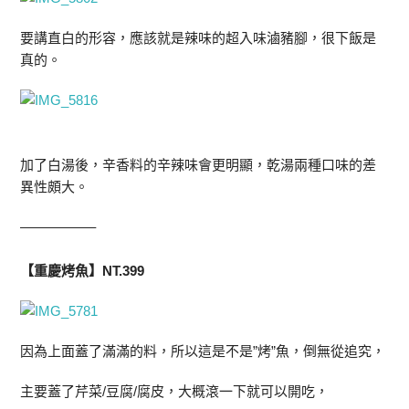
要講直白的形容，應該就是辣味的超入味滷豬腳，很下飯是
真的。
加了白湯後，辛香料的辛辣味會更明顯，乾湯兩種口味的差
異性頗大。
—————–
【重慶烤魚】NT.399
因為上面蓋了滿滿的料，所以這是不是”烤”魚，倒無從追究，
主要蓋了芹菜/豆腐/腐皮，大概滾一下就可以開吃，