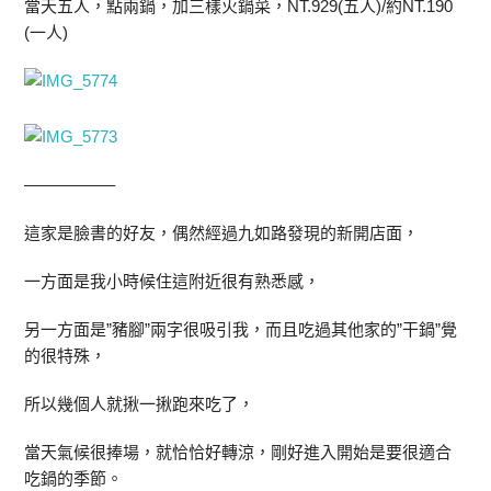
當天五人，點兩鍋，加三樣火鍋菜，NT.929(五人)/約NT.190
(一人)
—————–
這家是臉書的好友，偶然經過九如路發現的新開店面，
一方面是我小時候住這附近很有熟悉感，
另一方面是”豬腳”兩字很吸引我，而且吃過其他家的”干鍋”覺
的很特殊，
所以幾個人就揪一揪跑來吃了，
當天氣候很捧場，就恰恰好轉涼，剛好進入開始是要很適合
吃鍋的季節。