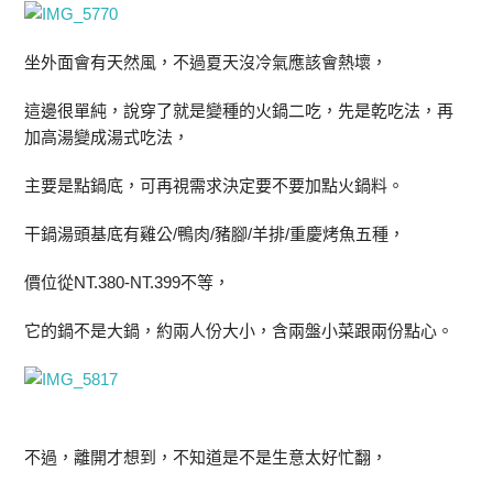
坐外面會有天然風，不過夏天沒冷氣應該會熱壞，
這邊很單純，說穿了就是變種的火鍋二吃，先是乾吃法，再
加高湯變成湯式吃法，
主要是點鍋底，可再視需求決定要不要加點火鍋料。
干鍋湯頭基底有雞公/鴨肉/豬腳/羊排/重慶烤魚五種，
價位從NT.380-NT.399不等，
它的鍋不是大鍋，約兩人份大小，含兩盤小菜跟兩份點心。
不過，離開才想到，不知道是不是生意太好忙翻，