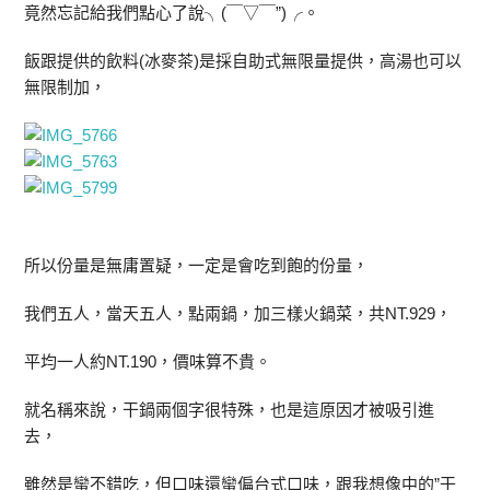
竟然忘記給我們點心了說╮(￣▽￣”)╭。
飯跟提供的飲料(冰麥茶)是採自助式無限量提供，高湯也可以
無限制加，
所以份量是無庸置疑，一定是會吃到飽的份量，
我們五人，當天五人，點兩鍋，加三樣火鍋菜，共NT.929，
平均一人約NT.190，價味算不貴。
就名稱來說，干鍋兩個字很特殊，也是這原因才被吸引進
去，
雖然是蠻不錯吃，但口味還蠻偏台式口味，跟我想像中的”干