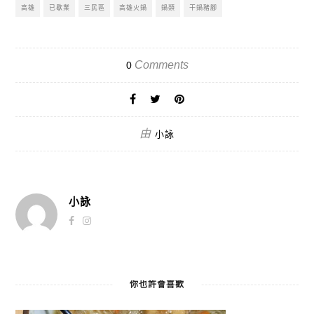
高雄
已歇業
三民區
高雄火鍋
鍋類
干鍋豬腳
Comments
0
由
小詠
小詠
你也許會喜歡