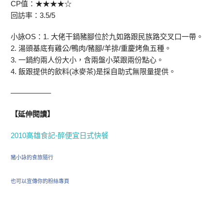
CP值：★★★★☆
回訪率：3.5/5
小詠OS：1. 大佬干鍋豬腳位於九如路跟民族路交叉口一帶。
2. 湯頭基底有雞公/鴨肉/豬腳/羊排/重慶烤魚五種。
3. 一鍋約兩人份大小，含兩盤小菜跟兩份點心。
4. 飯跟提供的飲料(冰麥茶)是採自助式無限量提供。
—————–
【延伸閱讀】
2010高雄食記-醉便宜日式快餐
豬小詠的食旅隨行
也可以宣傳你的粉絲專頁