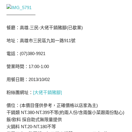
——————–
餐廳：高雄.三民-大佬干鍋豬腳(已歇業)
地址：高雄市三民區九如一路911號
電話：(07)380-9921
營業時間：17:00-1:00
用餐日期：2013/10/02
粉絲團網址：
[大佬干鍋豬腳]
價位：(本價目僅供參考，正確價格以店家為主)
干鍋類 NT.380-NT.399不等(約兩人份/含兩盤小菜跟兩份點心)
飯/飲料 採自助式無限量提供
火鍋料 NT.20-NT.180不等