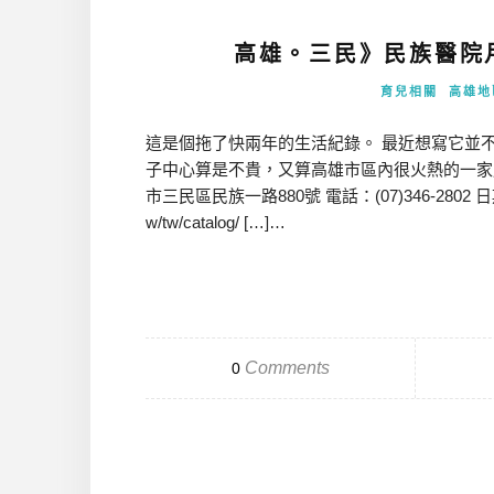
高雄。三民》民族醫院月子中心
育兒相關
高雄地
這是個拖了快兩年的生活紀錄。 最近想寫它並不
子中心算是不貴，又算高雄市區內很火熱的一家
市三民區民族一路880號 電話：(07)346-2802 日期：201
w/tw/catalog/ […]…
Comments
0