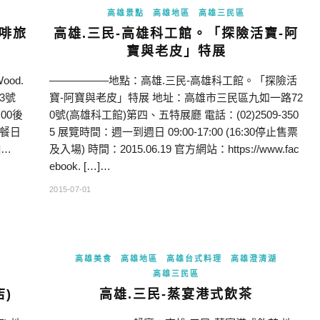
高雄景點
高雄地區
高雄三民區
咖啡旅
高雄.三民-高雄科工館。「探險活寶-阿
寶與老皮」特展
od.
—————–地點：高雄.三民-高雄科工館。「探險活
3號
寶-阿寶與老皮」特展 地址：高雄市三民區九如一路72
:00後
0號(高雄科工館)第四、五特展廳 電話：(02)2509-350
用餐日
5 展覽時間：週一到週日 09:00-17:00 (16:30停止售票
]…
及入場) 時間：2015.06.19 官方網站：https://www.fac
ebook. […]…
2015-07-01
高雄美食
高雄地區
高雄台式料理
高雄澄清湖
高雄三民區
)
高雄.三民-蒸宴港式飲茶