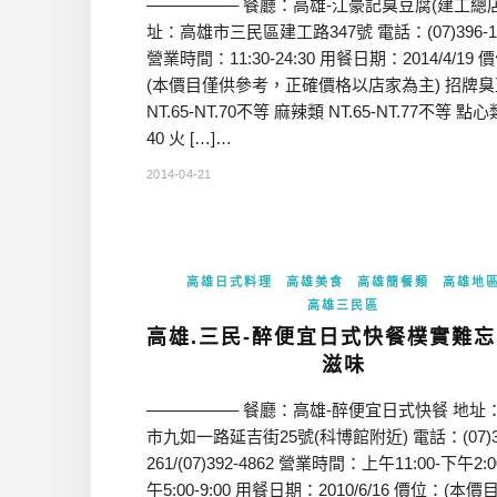
—————– 餐廳：高雄-江豪記臭豆腐(建工總店
址：高雄市三民區建工路347號 電話：(07)396-1
營業時間：11:30-24:30 用餐日期：2014/4/19 
(本價目僅供參考，正確價格以店家為主) 招牌
NT.65-NT.70不等 麻辣類 NT.65-NT.77不等 點心類
40 火 […]…
2014-04-21
高雄日式料理
高雄美食
高雄簡餐類
高雄地
高雄三民區
高雄.三民-醉便宜日式快餐樸實難
滋味
—————– 餐廳：高雄-醉便宜日式快餐 地址
市九如一路延吉街25號(科博館附近) 電話：(07)38
261/(07)392-4862 營業時間：上午11:00-下午2:0
午5:00-9:00 用餐日期：2010/6/16 價位：(本