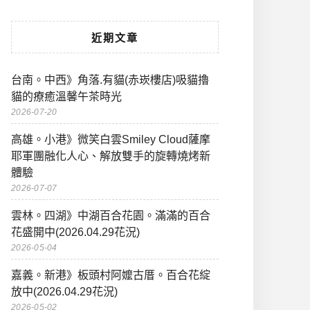
近期文章
台南。中西》角落.有貓(赤崁樓店)吸貓擼
貓的療癒溫馨午茶時光
2026-07-20
高雄。小港》微笑白雲Smiley Cloud薩摩
耶軍團融化人心、解放雙手的旋轉燒烤新
體驗
2026-07-07
雲林。四湖》中湖百合花園。滿滿的百合
花盛開中(2026.04.29花況)
2026-05-04
嘉義。新港》板頭村阿嬤古厝。百合花綻
放中(2026.04.29花況)
2026-05-02