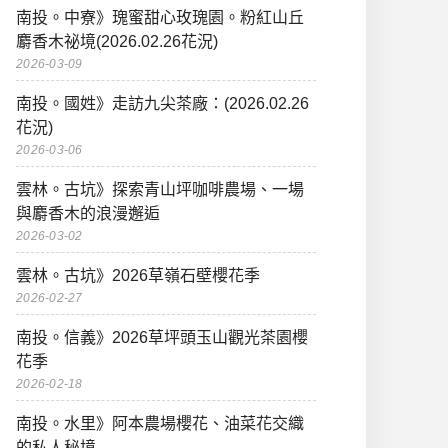
南投。中寮》瑰蜜甜心玫瑰園。粉紅山丘
麝香木祕境(2026.02.26花況)
2026-03-09
南投。國姓》走訪九尖茶廠：(2026.02.26
花況)
2026-03-06
雲林。古坑》探索青山坪咖啡農場、一場
與麝香木的浪漫邂逅
2026-03-02
雲林。古坑》2026草嶺石壁櫻花季
2026-02-27
南投。信義》2026草坪頭玉山觀光茶園櫻
花季
2026-02-18
南投。水里》阿本農場櫻花、油菜花交織
的私人秘境