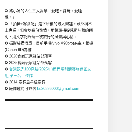
✪ 豬小詠的人生三大哲學「愛吃。愛玩。愛睡
覺。」
✪ 「拍攝+寫食記」是下班後的最大樂趣。雖然稱不
上專業，但會以這份熱情，用鏡頭捕捉感動味蕾的瞬
間，用文字記錄每一次旅行的風景與心情。
✪ 攝影裝備清單：目前手機(vivo X90pro)為主，相機
(Canon 6D)為輔
✪ 2026食尚玩家駐站部落客
✪ 2025食尚玩家駐站部落客
✪
台灣觀光100亮點(2025年)遊程規劃競賽旅遊圖文
組 第三名、佳作
✪ 2014 窩客島星級窩客
✪ 廠商邀約可來信
bo20326000@gmail.com