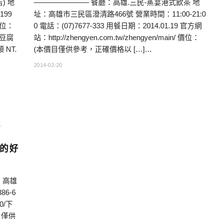
) 地
———————– 餐廳：高雄.三民-蒸宴港式飲茶 地
199
址：高雄市三民區澄清路466號 營業時間：11:00-21:0
價位：
0 電話：(07)7677-333 用餐日期：2014.01.19 官方網
臭豆腐
站：http://zhengyen.com.tw/zhengyen/main/ 價位：
 NT.
(本價目僅供參考，正確價格以 […]…
2014-02-20
區
忘的好
：高雄
6-6
0/下
價目僅供