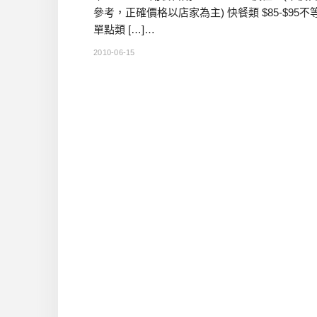
參考，正確價格以店家為主) 快餐類 $85-$95不
單點類 […]…
2010-06-15