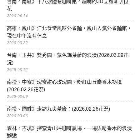
台南。南區》十八號隱巷咖啡館。超萌的3D立體咖啡拉
花
2026-04-14
高雄。鳳山》江北食堂風味外省麵，鳳山人氣外省麵館，
現在中午沒有休息
2026-03-22
台南。玉井》雙秀園。紫色錫葉藤的浪漫(2026.03.09花
況)
2026-03-12
南投。中寮》瑰蜜甜心玫瑰園。粉紅山丘麝香木祕境
(2026.02.26花況)
2026-03-09
南投。國姓》走訪九尖茶廠：(2026.02.26花況)
2026-03-06
雲林。古坑》探索青山坪咖啡農場、一場與麝香木的浪漫
邂逅