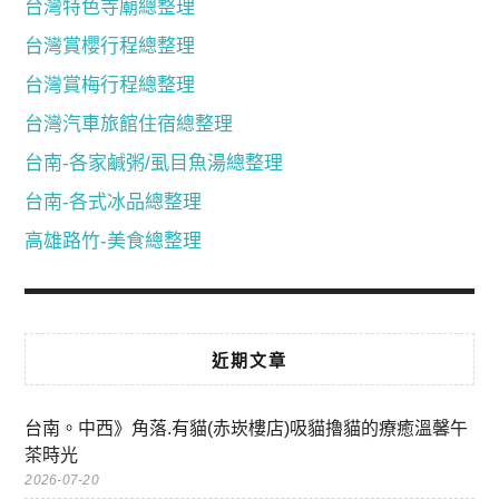
台灣特色寺廟總整理
台灣賞櫻行程總整理
台灣賞梅行程總整理
台灣汽車旅館住宿總整理
台南-各家鹹粥/虱目魚湯總整理
台南-各式冰品總整理
高雄路竹-美食總整理
近期文章
台南。中西》角落.有貓(赤崁樓店)吸貓擼貓的療癒溫馨午
茶時光
2026-07-20