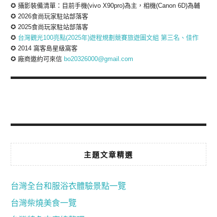
✪ 攝影裝備清單：目前手機(vivo X90pro)為主，相機(Canon 6D)為輔
✪ 2026食尚玩家駐站部落客
✪ 2025食尚玩家駐站部落客
✪
台灣觀光100亮點(2025年)遊程規劃競賽旅遊圖文組 第三名、佳作
✪ 2014 窩客島星級窩客
✪ 廠商邀約可來信
bo20326000@gmail.com
主題文章精選
台灣全台和服浴衣體驗景點一覽
台灣柴燒美食一覽