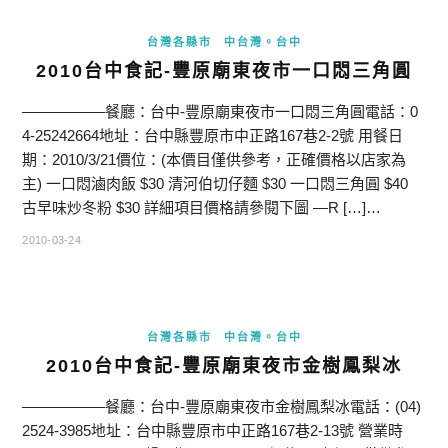
台灣各縣市
中台灣。台中
2010台中食記-豐原廟東夜市一口悶三角圓
—————–餐廳：台中-豐原廟東夜市一口悶三角圓電話：0
4-25242664地址：台中縣豐原市中正路167巷2-2號 用餐日
期：2010/3/21價位：(本價目僅供參考，正確價格以店家為
主) 一口悶滷肉飯 $30 清河伯切仔麵 $30 一口悶三角圓 $40
古早味炒冬粉 $30 詳細項目價格請參閱下圖 —R […]…
2010-03-24
台灣各縣市
中台灣。台中
2010台中食記-豐原廟東夜市金樹鳳梨冰
—————–餐廳：台中-豐原廟東夜市金樹鳳梨冰電話：(04)
2524-3985地址：台中縣豐原市中正路167巷2-13號 營業時