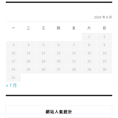
2026 年 8 月
一
二
三
四
五
六
日
1
2
3
4
5
6
7
8
9
10
11
12
13
14
15
16
17
18
19
20
21
22
23
24
25
26
27
28
29
30
31
« 7 月
網站人氣統計