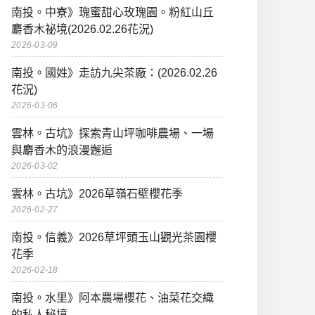
南投。中寮》瑰蜜甜心玫瑰園。粉紅山丘
麝香木祕境(2026.02.26花況)
2026-03-09
南投。國姓》走訪九尖茶廠：(2026.02.26
花況)
2026-03-06
雲林。古坑》探索青山坪咖啡農場、一場
與麝香木的浪漫邂逅
2026-03-02
雲林。古坑》2026草嶺石壁櫻花季
2026-02-27
南投。信義》2026草坪頭玉山觀光茶園櫻
花季
2026-02-18
南投。水里》阿本農場櫻花、油菜花交織
的私人秘境