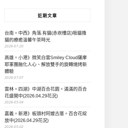
近期文章
台南。中西》角落.有貓(赤崁樓店)吸貓擼
貓的療癒溫馨午茶時光
2026-07-20
高雄。小港》微笑白雲Smiley Cloud薩摩
耶軍團融化人心、解放雙手的旋轉燒烤新
體驗
2026-07-07
雲林。四湖》中湖百合花園。滿滿的百合
花盛開中(2026.04.29花況)
2026-05-04
嘉義。新港》板頭村阿嬤古厝。百合花綻
放中(2026.04.29花況)
2026-05-02