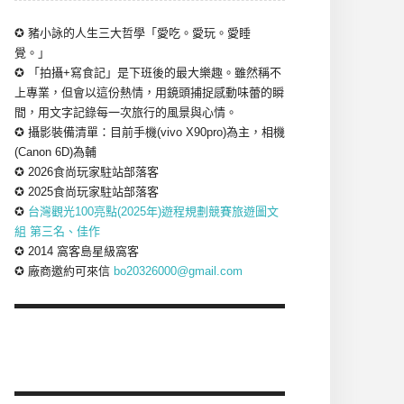
✪ 豬小詠的人生三大哲學「愛吃。愛玩。愛睡
覺。」
✪ 「拍攝+寫食記」是下班後的最大樂趣。雖然稱不
上專業，但會以這份熱情，用鏡頭捕捉感動味蕾的瞬
間，用文字記錄每一次旅行的風景與心情。
✪ 攝影裝備清單：目前手機(vivo X90pro)為主，相機
(Canon 6D)為輔
✪ 2026食尚玩家駐站部落客
✪ 2025食尚玩家駐站部落客
✪
台灣觀光100亮點(2025年)遊程規劃競賽旅遊圖文
組 第三名、佳作
✪ 2014 窩客島星級窩客
✪ 廠商邀約可來信
bo20326000@gmail.com