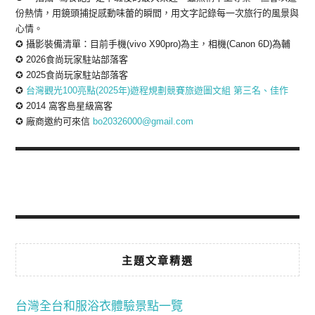
份熱情，用鏡頭捕捉感動味蕾的瞬間，用文字記錄每一次旅行的風景與
心情。
✪ 攝影裝備清單：目前手機(vivo X90pro)為主，相機(Canon 6D)為輔
✪ 2026食尚玩家駐站部落客
✪ 2025食尚玩家駐站部落客
✪
台灣觀光100亮點(2025年)遊程規劃競賽旅遊圖文組 第三名、佳作
✪ 2014 窩客島星級窩客
✪ 廠商邀約可來信
bo20326000@gmail.com
主題文章精選
台灣全台和服浴衣體驗景點一覽