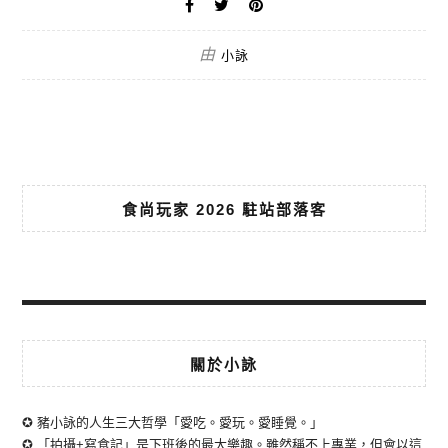
由
小詠
食尚玩家 2026 駐站部落客
關於小詠
✪ 豬小詠的人生三大哲學「愛吃。愛玩。愛睡覺。」
✪ 「拍攝+寫食記」是下班後的最大樂趣。雖然稱不上專業，但會以這