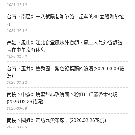
2026-04-19
台南。南區》十八號隱巷咖啡館。超萌的3D立體咖啡拉
花
2026-04-14
高雄。鳳山》江北食堂風味外省麵，鳳山人氣外省麵館，
現在中午沒有休息
2026-03-22
台南。玉井》雙秀園。紫色錫葉藤的浪漫(2026.03.09花
況)
2026-03-12
南投。中寮》瑰蜜甜心玫瑰園。粉紅山丘麝香木祕境
(2026.02.26花況)
2026-03-09
南投。國姓》走訪九尖茶廠：(2026.02.26花況)
2026-03-06