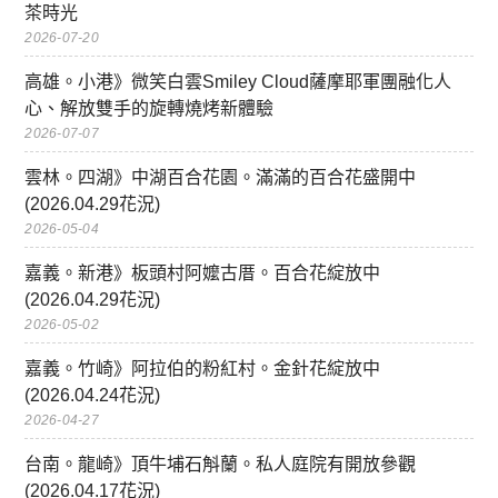
茶時光
2026-07-20
高雄。小港》微笑白雲Smiley Cloud薩摩耶軍團融化人
心、解放雙手的旋轉燒烤新體驗
2026-07-07
雲林。四湖》中湖百合花園。滿滿的百合花盛開中
(2026.04.29花況)
2026-05-04
嘉義。新港》板頭村阿嬤古厝。百合花綻放中
(2026.04.29花況)
2026-05-02
嘉義。竹崎》阿拉伯的粉紅村。金針花綻放中
(2026.04.24花況)
2026-04-27
台南。龍崎》頂牛埔石斛蘭。私人庭院有開放參觀
(2026.04.17花況)