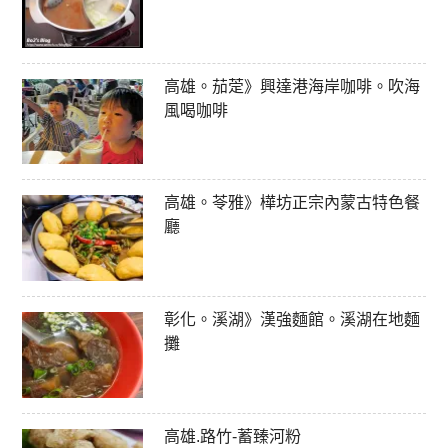
高雄。茄萣》興達港海岸咖啡。吹海
風喝咖啡
高雄。苓雅》樺坊正宗內蒙古特色餐
廳
彰化。溪湖》漢強麵館。溪湖在地麵
攤
高雄.路竹-蓄臻河粉