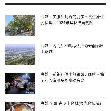
高雄。美濃》阿香的廚房。養生原住
民料理。2024米其林推薦餐廳
高雄。內門》308高地洪代表桶仔雞
土雞城
高雄。茄萣》倆小無猜露天咖啡。悠
閒的吹海風喝咖啡聽音樂
高雄.阿蓮-古味土雞城(豆乳雞最威)