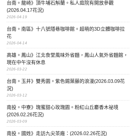
台南。龍崎》頂牛埔石斛蘭。私人庭院有開放參觀
(2026.04.17花況)
2026-04-19
台南。南區》十八號隱巷咖啡館。超萌的3D立體咖啡拉
花
2026-04-14
高雄。鳳山》江北食堂風味外省麵，鳳山人氣外省麵館，
現在中午沒有休息
2026-03-22
台南。玉井》雙秀園。紫色錫葉藤的浪漫(2026.03.09花
況)
2026-03-12
南投。中寮》瑰蜜甜心玫瑰園。粉紅山丘麝香木祕境
(2026.02.26花況)
2026-03-09
南投。國姓》走訪九尖茶廠：(2026.02.26花況)