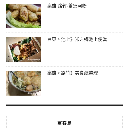
高雄.路竹-蓄臻河粉
台東。池上》米之鄉池上便當
高雄。路竹》美食總整理
窩客島