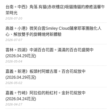
台南。中西》角落.有貓(赤崁樓店)吸貓擼貓的療癒溫馨午
茶時光
2026-07-20
高雄。小港》微笑白雲Smiley Cloud薩摩耶軍團融化人
心、解放雙手的旋轉燒烤新體驗
2026-07-07
雲林。四湖》中湖百合花園。滿滿的百合花盛開中
(2026.04.29花況)
2026-05-04
嘉義。新港》板頭村阿嬤古厝。百合花綻放中
(2026.04.29花況)
2026-05-02
嘉義。竹崎》阿拉伯的粉紅村。金針花綻放中
(2026.04.24花況)
2026-04-27