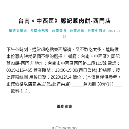
台南。中西區》鄭記蔥肉餅-西門店
精選文章區
台南小吃類
台南美食
台南地區
台南中西區
2021-01-
14
下午茶時刻，通常想吃點東西解饞，又不敢吃太多，這時候
來份蔥肉餅就是個不錯的選擇。 餐廳：台南。中西區》鄭記
蔥肉餅-西門店 地址：台南市中西區西門路二段119號 電話：
0919-116-465 營業時間：13:00-19:00(週日公休) 粉絲團：按
此連粉絲團 用餐日期：2020/12/14 價位：(本價目僅供參考，
正確價格以店家為主)[點此連菜單] _____蔥肉餅 30元(片) ___
__飲料 […]…
繼續閱讀
Comments
0