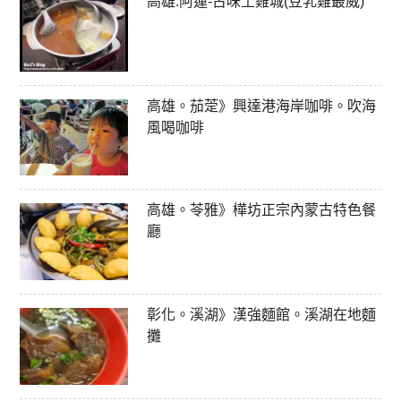
高雄.阿蓮-古味土雞城(豆乳雞最威)
高雄。茄萣》興達港海岸咖啡。吹海
風喝咖啡
高雄。苓雅》樺坊正宗內蒙古特色餐
廳
彰化。溪湖》漢強麵館。溪湖在地麵
攤