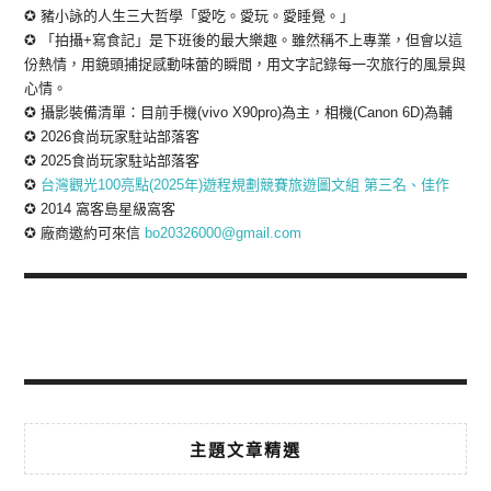
✪ 豬小詠的人生三大哲學「愛吃。愛玩。愛睡覺。」
✪ 「拍攝+寫食記」是下班後的最大樂趣。雖然稱不上專業，但會以這
份熱情，用鏡頭捕捉感動味蕾的瞬間，用文字記錄每一次旅行的風景與
心情。
✪ 攝影裝備清單：目前手機(vivo X90pro)為主，相機(Canon 6D)為輔
✪ 2026食尚玩家駐站部落客
✪ 2025食尚玩家駐站部落客
✪
台灣觀光100亮點(2025年)遊程規劃競賽旅遊圖文組 第三名、佳作
✪ 2014 窩客島星級窩客
✪ 廠商邀約可來信
bo20326000@gmail.com
主題文章精選