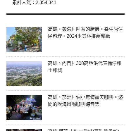
累計人氣：
2,354,341
高雄。美濃》阿香的廚房。養生原住
民料理。2024米其林推薦餐廳
高雄。內門》308高地洪代表桶仔雞
土雞城
高雄。茄萣》倆小無猜露天咖啡。悠
閒的吹海風喝咖啡聽音樂