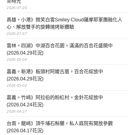
茶時光
2026-07-20
高雄。小港》微笑白雲Smiley Cloud薩摩耶軍團融化人
心、解放雙手的旋轉燒烤新體驗
2026-07-07
雲林。四湖》中湖百合花園。滿滿的百合花盛開中
(2026.04.29花況)
2026-05-04
嘉義。新港》板頭村阿嬤古厝。百合花綻放中
(2026.04.29花況)
2026-05-02
嘉義。竹崎》阿拉伯的粉紅村。金針花綻放中
(2026.04.24花況)
2026-04-27
台南。龍崎》頂牛埔石斛蘭。私人庭院有開放參觀
(2026.04.17花況)