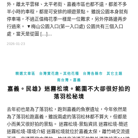
外，離太平雲梯、太平老街、嘉義市區也都不遠，都差不多
半小時的車程，都是可安排的順遊景點。 雖說公園本身就有
停車場，不過正值梅花季一樣是一位難求，另外停路邊再步
行過來。 ▼梅山公園入口(第一入口處) 公園共有三個入口
處，當天是從圖 […]…
2026-01-23
精選文章區
台灣賞花趣。其他花種
台灣各縣市
其它主題
南台灣。嘉義
嘉義。民雄》迷霧松境。範圍不大卻很好拍的
落羽松秘境
去年初也是為了落羽松，跑到嘉義的魚寮遺址，今年依然是
為了落羽松跑嘉義，雖說兩處的落羽松林都不算大，但都是
小而美又很好拍的景點。 迷霧松境-景點資訊 迷霧松境-簡述
迷霧松境-環境介紹 迷霧松境就位於嘉義太保，離竹崎交流道