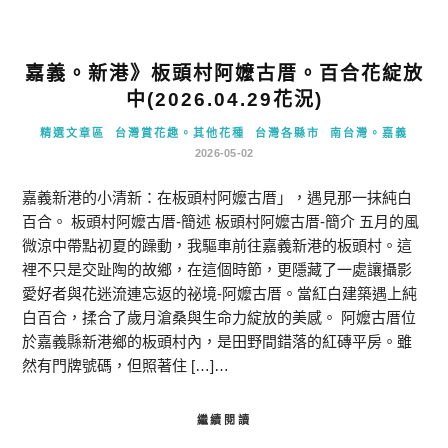
嘉義。新港》板頭村阿嬤古厝。百合花綻放
中(2026.04.29花況)
精選文章區
台灣賞花趣。其他花種
台灣各縣市
南台灣。嘉義
2026-05-02
嘉義新港的小清新：在板頭村阿嬤古厝」，遇見那一抹純白
百合。 板頭村阿嬤古厝-簡述 板頭村阿嬤古厝-簡介 五月的風
微涼中帶點初夏的躁動，我驅車前往嘉義新港的板頭村。這
裡不只是交趾陶的故鄉，在這個時節，更隱藏了一處讓攝影
愛好者與花迷流連忘返的祕境-阿嬤古厝。當紅白建築遇上純
白百合，揉合了歲月滄桑與生命力綻放的美感。 阿嬤古厝位
於嘉義縣新港鄉的板頭村內，是田野間錯落的紅磚平房。雖
然有門牌號碼，但照著住 […]…
繼續閱讀