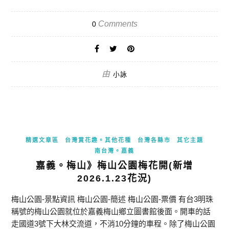
Comments
0
由
小詠
精選文章區
台灣賞花趣。其他花種
台灣各縣市
其它主題
南台灣。嘉義
嘉義。梅山》梅山公園梅花開(新增
2026.1.23花況)
梅山公園-景點資訊 梅山公園-簡述 梅山公園-票價 有台3明珠
稱號的梅山公園就位於嘉義梅山鄉立圖書館後面。開車的話
走國道3號下大林交流道，不消10分鐘的車程。除了梅山公園