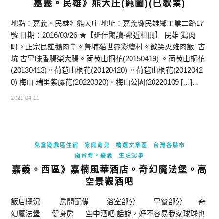
嘉義。民雄》熊大庄(純圖)(已歇業)
地點：嘉義。民雄》熊大庄 地址：嘉義縣民雄鄉工業二路17
號 日期：2016/03/26 ★【延伸閱讀-鄰近相關】 民雄 鵝肉
町。正宗民雄鵝肉亭。菁埔貓世界彩繪村。微笑火雞肉飯 古
坑 古早味香腸榮大腸。荷苞山桐花(20150419) 。荷苞山桐花
(20130413)。荷苞山桐花(20120420) 。荷苞山桐花(2012042
0) 梅山 瑞里紫藤花(20220320)。梅山公園(20220109 […]…
2021-04-11
兒童遊戲區住宿
家庭育兒
精選文章區
台灣各縣市
南台灣。嘉義
生活記事
嘉義。西區》嘉楠風華酒店。奇幻魔法堡。高
空景觀酒吧
飯店概況 房間配備 浴室部分 早餐部分 奇
幻魔法堡 健身房 空中酒吧 話說，好不容易我家球球也