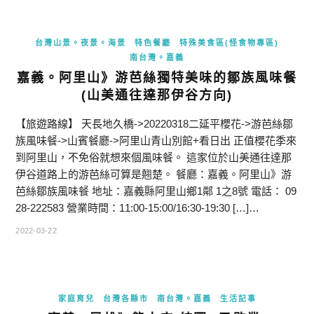
台灣山景。夜景。海景
特色餐廳
特殊美食區(怪食物專區)
南台灣。嘉義
嘉義。阿里山》游芭絲獨特美味的鄒族風味餐
(山美通往達那伊谷方向)
【旅遊路線】 天長地久橋->20220318二延平櫻花->游芭絲鄒
族風味餐->山賓餐廳->阿里山青山別館+看日出 正值櫻花季來
到阿里山，不免俗就想來個風味餐。 這家位於山美通往達那
伊谷道路上的游芭絲可算是翹楚。 餐廳：嘉義。阿里山》游
芭絲鄒族風味餐 地址：嘉義縣阿里山鄉1鄰 1之8號 電話： 09
28-222583 營業時間：11:00-15:00/16:30-19:30 […]…
2022-03-22
家庭育兒
台灣各縣市
南台灣。嘉義
生活記事