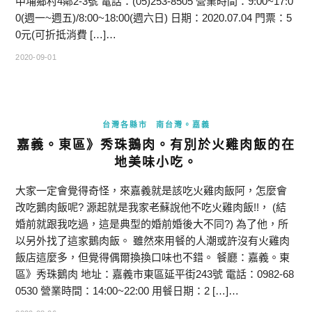
中埔鄉村4鄰2-3號 電話：(05)253-8505 營業時間：9:00~17:0
0(週一~週五)/8:00~18:00(週六日) 日期：2020.07.04 門票：5
0元(可折抵消費 […]…
2020-09-01
台灣各縣市
南台灣。嘉義
嘉義。東區》秀珠鵝肉。有別於火雞肉飯的在
地美味小吃。
大家一定會覺得奇怪，來嘉義就是該吃火雞肉飯阿，怎麼會
改吃鵝肉飯呢? 源起就是我家老蘇說他不吃火雞肉飯!!， (結
婚前就跟我吃過，這是典型的婚前婚後大不同?) 為了他，所
以另外找了這家鵝肉飯。 雖然來用餐的人潮或許沒有火雞肉
飯店這麼多，但覺得偶爾換換口味也不錯。 餐廳：嘉義。東
區》秀珠鵝肉 地址：嘉義市東區延平街243號 電話：0982-68
0530 營業時間：14:00~22:00 用餐日期：2 […]…