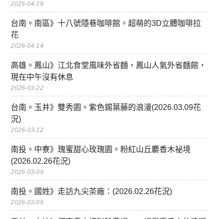
2026-04-19
台南。南區》十八號隱巷咖啡館。超萌的3D立體咖啡拉
花
2026-04-14
高雄。鳳山》江北食堂風味外省麵，鳳山人氣外省麵館，
現在中午沒有休息
2026-03-22
台南。玉井》雙秀園。紫色錫葉藤的浪漫(2026.03.09花
況)
2026-03-12
南投。中寮》瑰蜜甜心玫瑰園。粉紅山丘麝香木祕境
(2026.02.26花況)
2026-03-09
南投。國姓》走訪九尖茶廠：(2026.02.26花況)
2026-03-06