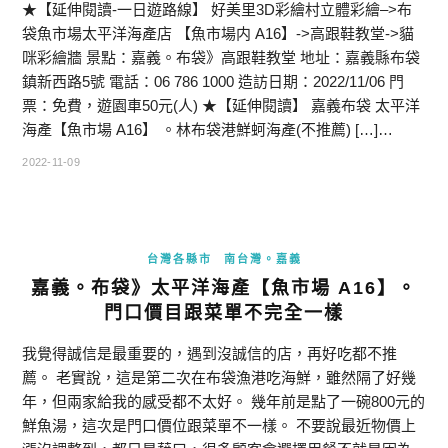
★【延伸閱讀-一日遊路線】 好美里3D彩繪村立體彩繪–>布
袋魚市場太平洋海產店 【魚市場内 A16】->高跟鞋教堂->貓
咪彩繪牆 景點：嘉義。布袋》高跟鞋教堂 地址：嘉義縣布袋
鎮新西路5號 電話：06 786 1000 造訪日期：2022/11/06 門
票：免費，遊園車50元(人) ★【延伸閱讀】 嘉義布袋 太平洋
海產【魚市場 A16】 。林布袋港鮮蚵海產(不推薦) […]…
2022-11-09
台灣各縣市
南台灣。嘉義
嘉義。布袋》太平洋海產【魚市場 A16】。
門口價目跟菜單不完全一樣
我覺得誠信是最重要的，遇到沒誠信的店，再好吃都不推
薦。 老實說，這是第二次在布袋漁港吃海鮮，雖然隔了好幾
年，但兩家給我的感受都不太好。 幾年前是點了一碗800元的
鮮魚湯，這次是門口價位跟菜單不一樣。 不要說最近物價上