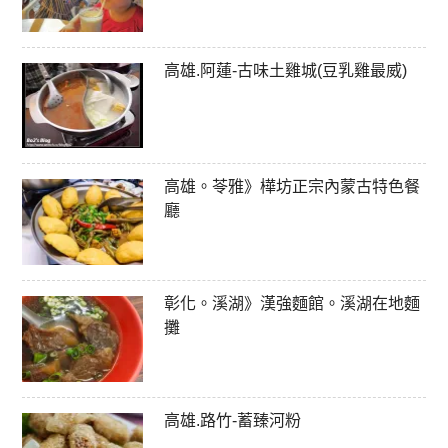
高雄.阿蓮-古味土雞城(豆乳雞最威)
高雄。苓雅》樺坊正宗內蒙古特色餐
廳
彰化。溪湖》漢強麵館。溪湖在地麵
攤
高雄.路竹-蓄臻河粉