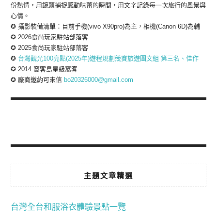
份熱情，用鏡頭捕捉感動味蕾的瞬間，用文字記錄每一次旅行的風景與
心情。
✪ 攝影裝備清單：目前手機(vivo X90pro)為主，相機(Canon 6D)為輔
✪ 2026食尚玩家駐站部落客
✪ 2025食尚玩家駐站部落客
✪
台灣觀光100亮點(2025年)遊程規劃競賽旅遊圖文組 第三名、佳作
✪ 2014 窩客島星級窩客
✪ 廠商邀約可來信
bo20326000@gmail.com
主題文章精選
台灣全台和服浴衣體驗景點一覽