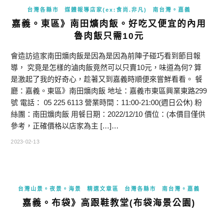
台灣各縣市
媒體報導店家(ex:食尚.非凡)
南台灣。嘉義
嘉義。東區》南田爌肉飯。好吃又便宜的內用
魯肉飯只需10元
會造訪這家南田爌肉飯是因為是因為前陣子碰巧看到節目報
導， 究竟是怎樣的滷肉飯竟然可以只賣10元，味道為何? 算
是激起了我的好奇心，趁著又到嘉義時順便來嘗鮮看看。 餐
廳：嘉義。東區》南田爌肉飯 地址：嘉義市東區興業東路299
號 電話： 05 225 6113 營業時間：11:00-21:00(週日公休) 粉
絲團：南田爌肉飯 用餐日期：2022/12/10 價位：(本價目僅供
參考，正確價格以店家為主 […]…
2023-02-13
台灣山景。夜景。海景
精選文章區
台灣各縣市
南台灣。嘉義
嘉義。布袋》高跟鞋教堂(布袋海景公園)