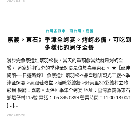
2023-03-10
台灣各縣市
南台灣。嘉義
嘉義。東石》季津全蚵宴。烤蚵必備，可吃到
多樣化的蚵仔全餐
漫步完魚寮遺址落羽松後，當天的重頭戲當然就是烤蚵全
餐， 這家近期很夯的季津全蚵宴是位於嘉義東石。 ★【延伸
閱讀-一日遊路線】 魚寮遺址落羽松->品皇咖啡觀光工廠->季
津全蚵宴->高跟鞋教堂->貓咪彩繪牆->好美里3D彩繪村立體
彩繪 餐廳：嘉義。太保》季津全蚵宴 地址：臺灣嘉義縣東石
鄉塭仔村115號 電話： 05 345 0399 營業時間：11:00-18:00/1
[…]…
2023-02-20