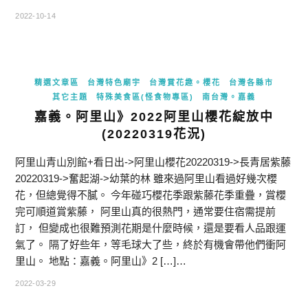
2022-10-14
精選文章區
台灣特色廟宇
台灣賞花趣。櫻花
台灣各縣市
其它主題
特殊美食區(怪食物專區)
南台灣。嘉義
嘉義。阿里山》2022阿里山櫻花綻放中
(20220319花況)
阿里山青山別館+看日出->阿里山櫻花20220319->長青居紫藤
20220319->奮起湖->幼葉的林 雖來過阿里山看過好幾次櫻
花，但總覺得不膩。 今年碰巧櫻花季跟紫藤花季重疊，賞櫻
完可順道賞紫藤， 阿里山真的很熱門，通常要住宿需提前
訂， 但變成也很難預測花期是什麼時候，還是要看人品跟運
氣了。 隔了好些年，等毛球大了些，終於有機會帶他們衝阿
里山。 地點：嘉義。阿里山》2 […]…
2022-03-29