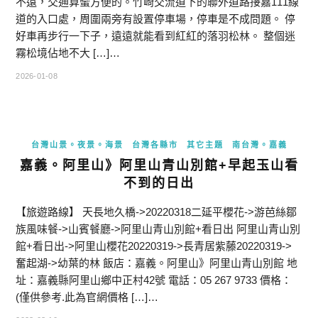
不遠，交通算蠻方便的。竹崎交流道下的聯外道路接嘉111線
道的入口處，周圍兩旁有設置停車場，停車是不成問題。 停
好車再步行一下子，遠遠就能看到紅紅的落羽松林。 整個迷
霧松境佔地不大 […]…
2026-01-08
台灣山景。夜景。海景
台灣各縣市
其它主題
南台灣。嘉義
嘉義。阿里山》阿里山青山別館+早起玉山看
不到的日出
【旅遊路線】 天長地久橋->20220318二延平櫻花->游芭絲鄒
族風味餐->山賓餐廳->阿里山青山別館+看日出 阿里山青山別
館+看日出->阿里山櫻花20220319->長青居紫藤20220319->
奮起湖->幼葉的林 飯店：嘉義。阿里山》阿里山青山別館 地
址：嘉義縣阿里山鄉中正村42號 電話：05 267 9733 價格：
(僅供參考.此為官網價格 […]…