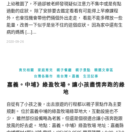
上幼稚園了，不過卻被老師發現疑似注意力不集中或是有點
過動的症狀。 除了安排要去鑑定看看有可能得上早療課程
外，也會找機會帶他們倆個外出走走， 看能不能多釋放一些
能量，改善一下似乎是坐不住的這個症狀。 因為家中還有生
病的媽媽 […]…
2020-09-26
育兒相關
家庭育兒
親子餐廳
親子景點
精選文章區
台灣各縣市
南台灣。嘉義
生活記事
嘉義。中埔》綠盈牧場。讓小孩盡情奔跑的綠
地
自從有了小孩之後，出去旅遊的行程都以親子景點作為主要
規劃。 位於嘉義中埔的綠盈牧場綠草地大，互動設施也不
少， 雖然部份設備略為老舊，但還是個很適合讓小孩奔跑跟
放風的好去處。 地點：嘉義。中埔》綠盈牧場 地址：嘉義縣