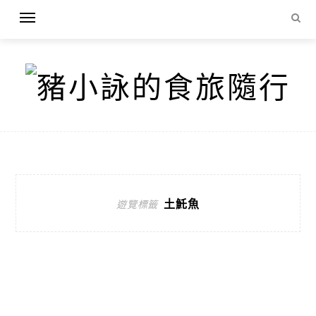
土魠魚
遊覽標籤