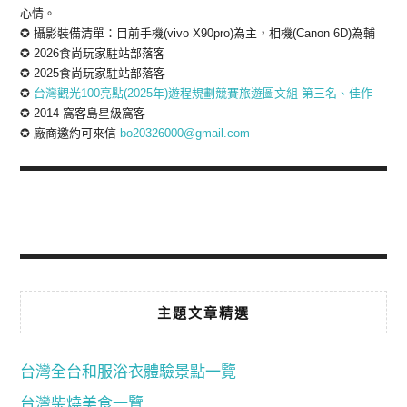
心情。
✪ 攝影裝備清單：目前手機(vivo X90pro)為主，相機(Canon 6D)為輔
✪ 2026食尚玩家駐站部落客
✪ 2025食尚玩家駐站部落客
✪
台灣觀光100亮點(2025年)遊程規劃競賽旅遊圖文組 第三名、佳作
✪ 2014 窩客島星級窩客
✪ 廠商邀約可來信
bo20326000@gmail.com
主題文章精選
台灣全台和服浴衣體驗景點一覽
台灣柴燒美食一覽