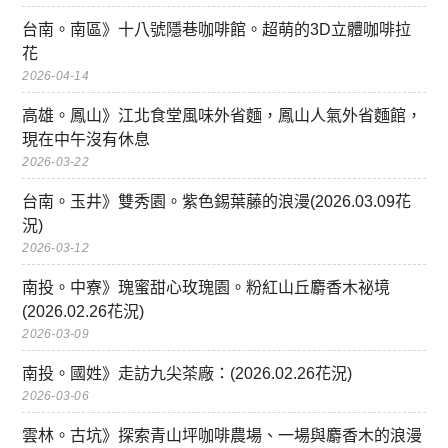
台南。南區》十八號隱巷咖啡館。超萌的3D立體咖啡拉
花
2026-04-14
高雄。鳳山》江北食堂風味外省麵，鳳山人氣外省麵館，
現在中午沒有休息
2026-03-22
台南。玉井》雙秀園。紫色錫葉藤的浪漫(2026.03.09花
況)
2026-03-12
南投。中寮》瑰蜜甜心玫瑰園。粉紅山丘麝香木祕境
(2026.02.26花況)
2026-03-09
南投。國姓》走訪九尖茶廠：(2026.02.26花況)
2026-03-06
雲林。古坑》探索青山坪咖啡農場、一場與麝香木的浪漫