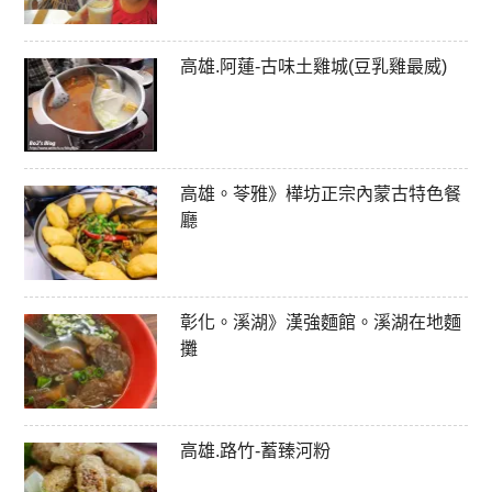
高雄.阿蓮-古味土雞城(豆乳雞最威)
高雄。苓雅》樺坊正宗內蒙古特色餐
廳
彰化。溪湖》漢強麵館。溪湖在地麵
攤
高雄.路竹-蓄臻河粉