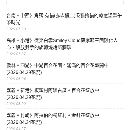
台南。中西》角落.有貓(赤崁樓店)吸貓擼貓的療癒溫馨午
茶時光
2026-07-20
高雄。小港》微笑白雲Smiley Cloud薩摩耶軍團融化人
心、解放雙手的旋轉燒烤新體驗
2026-07-07
雲林。四湖》中湖百合花園。滿滿的百合花盛開中
(2026.04.29花況)
2026-05-04
嘉義。新港》板頭村阿嬤古厝。百合花綻放中
(2026.04.29花況)
2026-05-02
嘉義。竹崎》阿拉伯的粉紅村。金針花綻放中
(2026.04.24花況)
2026-04-27