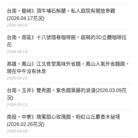
台南。龍崎》頂牛埔石斛蘭。私人庭院有開放參觀
(2026.04.17花況)
2026-04-19
台南。南區》十八號隱巷咖啡館。超萌的3D立體咖啡拉
花
2026-04-14
高雄。鳳山》江北食堂風味外省麵，鳳山人氣外省麵館，
現在中午沒有休息
2026-03-22
台南。玉井》雙秀園。紫色錫葉藤的浪漫(2026.03.09花
況)
2026-03-12
南投。中寮》瑰蜜甜心玫瑰園。粉紅山丘麝香木祕境
(2026.02.26花況)
2026-03-09