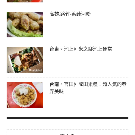
高雄.路竹-蓄臻河粉
台東。池上》米之鄉池上便當
台南。官田》隆田米糕：超人氣的巷
弄美味