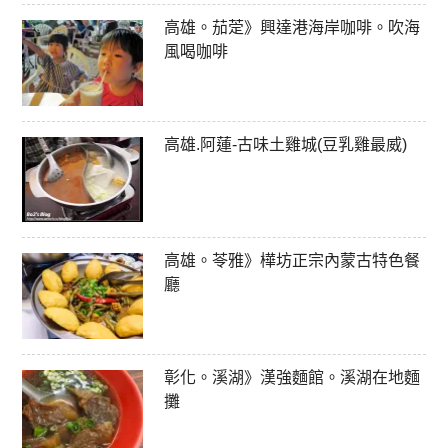
高雄。茄萣》興達港海岸咖啡。吹海
風喝咖啡
高雄.阿蓮-古味土雞城(豆乳雞最威)
高雄。苓雅》樺坊正宗內蒙古特色餐
廳
彰化。溪湖》漢強麵館。溪湖在地麵
攤