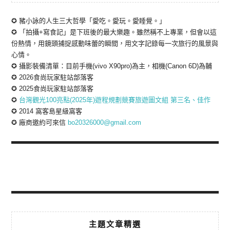
✪ 豬小詠的人生三大哲學「愛吃。愛玩。愛睡覺。」
✪ 「拍攝+寫食記」是下班後的最大樂趣。雖然稱不上專業，但會以這
份熱情，用鏡頭捕捉感動味蕾的瞬間，用文字記錄每一次旅行的風景與
心情。
✪ 攝影裝備清單：目前手機(vivo X90pro)為主，相機(Canon 6D)為輔
✪ 2026食尚玩家駐站部落客
✪ 2025食尚玩家駐站部落客
✪
台灣觀光100亮點(2025年)遊程規劃競賽旅遊圖文組 第三名、佳作
✪ 2014 窩客島星級窩客
✪ 廠商邀約可來信
bo20326000@gmail.com
主題文章精選