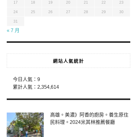
17
18
19
20
21
22
23
24
25
26
27
28
29
30
31
« 7 月
網站人氣統計
今日人氣：
9
累計人氣：
2,354,614
高雄。美濃》阿香的廚房。養生原住
民料理。2024米其林推薦餐廳