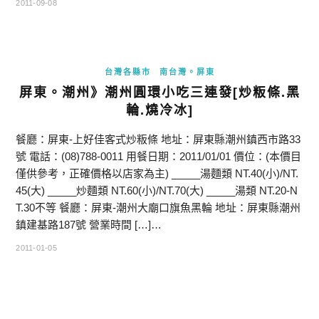
2011-09-08
台灣各縣市
南台灣。屏東
屏東。潮州》潮州圓環小吃三連發[炒粄條.黑
輪.燒冷冰]
餐廳：屏東-上好佳客式炒粄條 地址：屏東縣潮州鎮西市路33
號 電話：(08)788-0011 用餐日期：2011/01/01 價位：(本價目
僅供參考，正確價格以店家為主) _____湯麵類 NT.40(小)/NT.
45(大) _____炒麵類 NT.60(小)/NT.70(大) _____湯類 NT.20-N
T.30不等 餐廳：屏東-潮州大廟口旗魚黑輪 地址：屏東縣潮州
鎮建基路187號 營業時間 […]…
2011-01-05