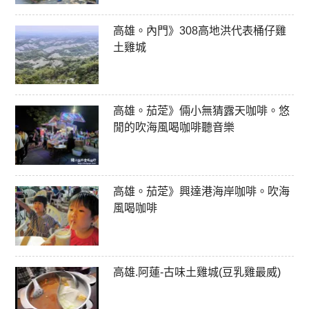
高雄。內門》308高地洪代表桶仔雞
土雞城
高雄。茄萣》倆小無猜露天咖啡。悠
閒的吹海風喝咖啡聽音樂
高雄。茄萣》興達港海岸咖啡。吹海
風喝咖啡
高雄.阿蓮-古味土雞城(豆乳雞最威)