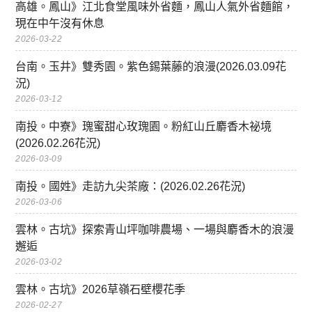
高雄。鳳山》江北食堂風味外省麵，鳳山人氣外省麵館，
現在中午沒有休息
2026-03-22
台南。玉井》雙秀園。紫色錫葉藤的浪漫(2026.03.09花
況)
2026-03-12
南投。中寮》瑰蜜甜心玫瑰園。粉紅山丘麝香木祕境
(2026.02.26花況)
2026-03-09
南投。國姓》走訪九尖茶廠：(2026.02.26花況)
2026-03-06
雲林。古坑》探索青山坪咖啡農場、一場與麝香木的浪漫
邂逅
2026-03-02
雲林。古坑》2026草嶺石壁櫻花季
2026-02-27