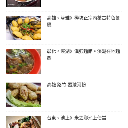
高雄。苓雅》樺坊正宗內蒙古特色餐
廳
彰化。溪湖》漢強麵館。溪湖在地麵
攤
高雄.路竹-蓄臻河粉
台東。池上》米之鄉池上便當