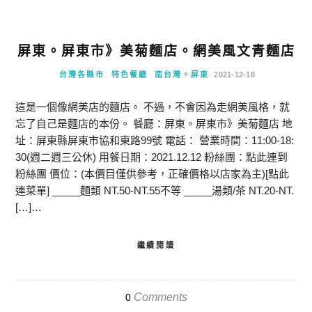
屏東。屏東市》美菊麵店。網美風文青麵店
台灣各縣市
特色餐廳
南台灣。屏東
2021-12-18
這是一個像網美店的麵店。 不過，不會因為走網美風格，就
忘了自己是麵店的本份。 餐廳：屏東。屏東市》美菊麵店 地
址：屏東縣屏東市協和東路99號 電話： 營業時間：11:00-18:
30(週二週三公休) 用餐日期：2021.12.12 粉絲團：點此連到
粉絲團 價位：(本價目僅供參考，正確價格以店家為主)[點此
連菜單] _____麵類 NT.50-NT.55不等 _____湯類/茶 NT.20-NT.
[…]…
繼續閱讀
Comments
0