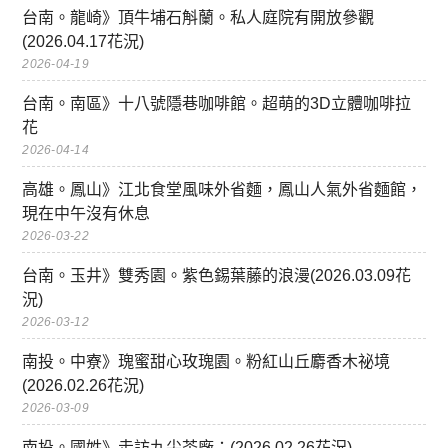
台南。龍崎》頂牛埔石斛蘭。私人庭院有開放參觀
(2026.04.17花況)
2026-04-19
台南。南區》十八號隱巷咖啡館。超萌的3D立體咖啡拉
花
2026-04-14
高雄。鳳山》江北食堂風味外省麵，鳳山人氣外省麵館，
現在中午沒有休息
2026-03-22
台南。玉井》雙秀園。紫色錫葉藤的浪漫(2026.03.09花
況)
2026-03-12
南投。中寮》瑰蜜甜心玫瑰園。粉紅山丘麝香木祕境
(2026.02.26花況)
2026-03-09
南投。國姓》走訪九尖茶廠：(2026.02.26花況)