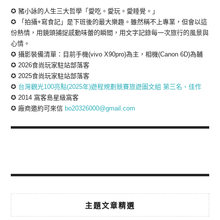
✪ 豬小詠的人生三大哲學「愛吃。愛玩。愛睡覺。」
✪ 「拍攝+寫食記」是下班後的最大樂趣。雖然稱不上專業，但會以這
份熱情，用鏡頭捕捉感動味蕾的瞬間，用文字記錄每一次旅行的風景與
心情。
✪ 攝影裝備清單：目前手機(vivo X90pro)為主，相機(Canon 6D)為輔
✪ 2026食尚玩家駐站部落客
✪ 2025食尚玩家駐站部落客
✪
台灣觀光100亮點(2025年)遊程規劃競賽旅遊圖文組 第三名、佳作
✪ 2014 窩客島星級窩客
✪ 廠商邀約可來信
bo20326000@gmail.com
主題文章精選