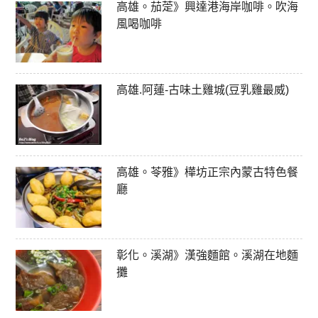
高雄。茄萣》興達港海岸咖啡。吹海
風喝咖啡
高雄.阿蓮-古味土雞城(豆乳雞最威)
高雄。苓雅》樺坊正宗內蒙古特色餐
廳
彰化。溪湖》漢強麵館。溪湖在地麵
攤