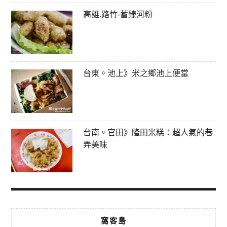
高雄.路竹-蓄臻河粉
台東。池上》米之鄉池上便當
台南。官田》隆田米糕：超人氣的巷
弄美味
窩客島