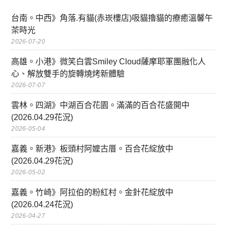
台南。中西》角落.有貓(赤崁樓店)吸貓擼貓的療癒溫馨午
茶時光
2026-07-20
高雄。小港》微笑白雲Smiley Cloud薩摩耶軍團融化人
心、解放雙手的旋轉燒烤新體驗
2026-07-07
雲林。四湖》中湖百合花園。滿滿的百合花盛開中
(2026.04.29花況)
2026-05-04
嘉義。新港》板頭村阿嬤古厝。百合花綻放中
(2026.04.29花況)
2026-05-02
嘉義。竹崎》阿拉伯的粉紅村。金針花綻放中
(2026.04.24花況)
2026-04-27