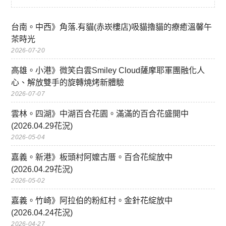
台南。中西》角落.有貓(赤崁樓店)吸貓擼貓的療癒溫馨午
茶時光
2026-07-20
高雄。小港》微笑白雲Smiley Cloud薩摩耶軍團融化人
心、解放雙手的旋轉燒烤新體驗
2026-07-07
雲林。四湖》中湖百合花園。滿滿的百合花盛開中
(2026.04.29花況)
2026-05-04
嘉義。新港》板頭村阿嬤古厝。百合花綻放中
(2026.04.29花況)
2026-05-02
嘉義。竹崎》阿拉伯的粉紅村。金針花綻放中
(2026.04.24花況)
2026-04-27