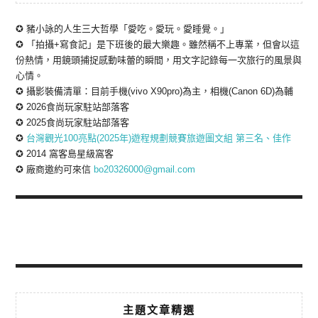
✪ 豬小詠的人生三大哲學「愛吃。愛玩。愛睡覺。」
✪ 「拍攝+寫食記」是下班後的最大樂趣。雖然稱不上專業，但會以這
份熱情，用鏡頭捕捉感動味蕾的瞬間，用文字記錄每一次旅行的風景與
心情。
✪ 攝影裝備清單：目前手機(vivo X90pro)為主，相機(Canon 6D)為輔
✪ 2026食尚玩家駐站部落客
✪ 2025食尚玩家駐站部落客
✪
台灣觀光100亮點(2025年)遊程規劃競賽旅遊圖文組 第三名、佳作
✪ 2014 窩客島星級窩客
✪ 廠商邀約可來信
bo20326000@gmail.com
主題文章精選