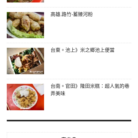
高雄.路竹-蓄臻河粉
台東。池上》米之鄉池上便當
台南。官田》隆田米糕：超人氣的巷
弄美味