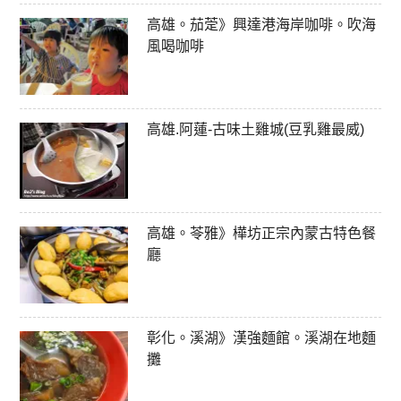
高雄。茄萣》興達港海岸咖啡。吹海
風喝咖啡
高雄.阿蓮-古味土雞城(豆乳雞最威)
高雄。苓雅》樺坊正宗內蒙古特色餐
廳
彰化。溪湖》漢強麵館。溪湖在地麵
攤