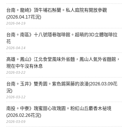
台南。龍崎》頂牛埔石斛蘭。私人庭院有開放參觀
(2026.04.17花況)
2026-04-19
台南。南區》十八號隱巷咖啡館。超萌的3D立體咖啡拉
花
2026-04-14
高雄。鳳山》江北食堂風味外省麵，鳳山人氣外省麵館，
現在中午沒有休息
2026-03-22
台南。玉井》雙秀園。紫色錫葉藤的浪漫(2026.03.09花
況)
2026-03-12
南投。中寮》瑰蜜甜心玫瑰園。粉紅山丘麝香木祕境
(2026.02.26花況)
2026-03-09