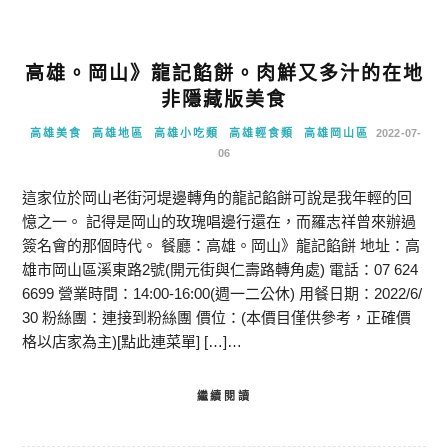
高雄。岡山》龍記餡餅。肉鮮又多汁的在地
非隱藏版美食
高雄美食
高雄地區
高雄小吃類
高雄輕食類
高雄岡山區
2022-07-
06
這家位於岡山老街河堤邊轉角的龍記餡餅可說是我年輕的回
憶之一。 記得是岡山的玫瑰唱邊行還在，而羅志祥曾來辦過
簽名會的那個時代。 餐廳：高雄。岡山》龍記餡餅 地址：高
雄市岡山區溪東路2號(開元街與仁壽路轉角處) 電話：07 624
6699 營業時間：14:00-16:00(週一二公休) 用餐日期：2022/6/
30 粉絲團：連接到粉絲團 價位：(本價目僅供參考，正確價
格以店家為主)[點此連菜單] […]…
繼續閱讀