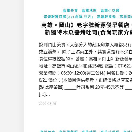
高雄美食
高雄地區
高雄小吃類
媒體報導店家(ex:食尚.非凡)
高雄輕食類
高雄岡
高雄。岡山》老字號新源發早餐店
新獨特木瓜醬烤吐司(食尚玩家介
說到岡山美食，大部分人的刻版印象大概都只有
或豆瓣醬， 除了上述兩主外，其實還是有不少
食值得被挖掘的。 餐廳：高雄。岡山》新源發
地址：高雄市岡山區平和路154號 電話：07-621-
營業時間：06:30~12:00(週二公休) 用餐日期：20
8/21 價位：(本價目僅供參考，正確價格以店家
[點此連菜單] _____吐司系列 20元-45元不等 __
[…]…
2020-08-26