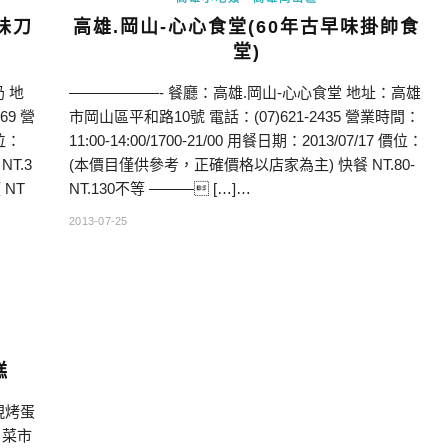
味刀
高雄.岡山-心心食堂(60年古早味掛帥食
堂)
 地
——————- 餐廳：高雄.岡山-心心食堂 地址：高雄
69 營
市岡山區平和路10號 電話：(07)621-2435 營業時間：
價位：
11:00-14:00/1700-21/00 用餐日期：2013/07/17 價位：
T.3
(本價目僅供參考，正確價格以店家為主) 快餐 NT.80-
 NT
NT.130不等 ——— […]…
2013-07-25
糕
現烤蛋
，菜市