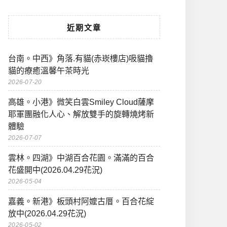
近期文章
台南。中西》角落.有貓(赤崁樓店)吸貓擼
貓的療癒溫馨午茶時光
2026-07-20
高雄。小港》微笑白雲Smiley Cloud薩摩
耶軍團融化人心、解放雙手的旋轉燒烤新
體驗
2026-07-07
雲林。四湖》中湖百合花園。滿滿的百合
花盛開中(2026.04.29花況)
2026-05-04
嘉義。新港》板頭村阿嬤古厝。百合花綻
放中(2026.04.29花況)
2026-05-02