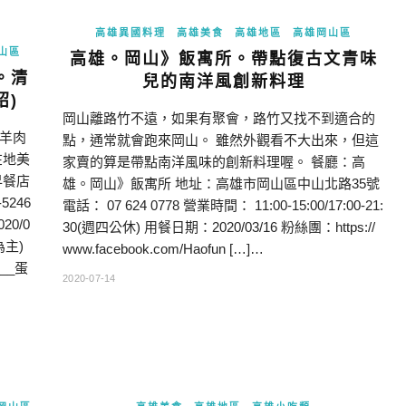
高雄異國料理
高雄美食
高雄地區
高雄岡山區
山區
高雄。岡山》飯寓所。帶點復古文青味
。清
兒的南洋風創新料理
紹)
岡山離路竹不遠，如果有聚會，路竹又找不到適合的
羊肉
點，通常就會跑來岡山。 雖然外觀看不大出來，但這
在地美
家賣的算是帶點南洋風味的創新料理喔。 餐廳：高
早餐店
雄。岡山》飯寓所 地址：高雄市岡山區中山北路35號
5246
電話： 07 624 0778 營業時間： 11:00-15:00/17:00-21:
20/0
30(週四公休) 用餐日期：2020/03/16 粉絲團：https://
為主)
www.facebook.com/Haofun […]…
___蛋
2020-07-14