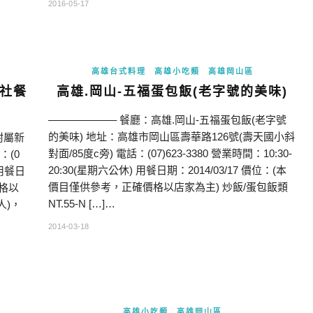
2016-05-17
高雄台式料理
高雄小吃類
高雄岡山區
生社餐
高雄.岡山-五福蛋包飯(老字號的美味)
——————– 餐廳：高雄.岡山-五福蛋包飯(老字號
的美味) 地址：高雄市岡山區壽華路126號(壽天國小斜
附屬新
對面/85度c旁) 電話：(07)623-3380 營業時間：10:30-
：(0
20:30(星期六公休) 用餐日期：2014/03/17 價位：(本
0 用餐日
價目僅供參考，正確價格以店家為主) 炒飯/蛋包飯類
價格以
NT.55-N […]…
人)，
2014-03-18
高雄小吃類
高雄岡山區