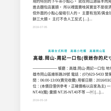
現的特別的下午茶小點心。 就在岡山源座羊肉
進去麵包店裏頭， 所以裡面賣啥其實並不是很
但外面的小點心蠻吸引人的。 主要有泡芙/黃金球
餅三大類。 主打不含人工反式 […]…
2016-07-05
高雄台式料理
高雄小吃類
高雄岡山區
高雄.岡山-周記一口包(很迷你的尺
——————– 餐廳：高雄.岡山-周記一口包 地
雄市岡山區維新路28號 電話：(07)623-5433 營
間：06:00-13:00(賣完收攤) 用餐日期：2016/03/
位：(本價目僅供參考，正確價格以店家為主) 
NT.40(籠) 羹類 NT.35-NT.40不等 — […]…
2016-05-18