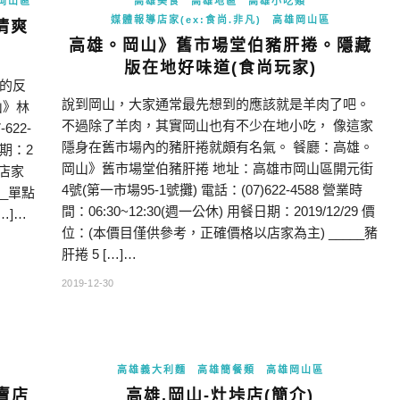
岡山區
高雄美食
高雄地區
高雄小吃類
媒體報導店家(ex:食尚.非凡)
高雄岡山區
清爽
高雄。岡山》舊市場堂伯豬肝捲。隱藏
版在地好味道(食尚玩家)
的反
說到岡山，大家通常最先想到的應該就是羊肉了吧。
山》林
不過除了羊肉，其實岡山也有不少在地小吃， 像這家
22-
隱身在舊市場內的豬肝捲就頗有名氣。 餐廳：高雄。
日期：2
岡山》舊市場堂伯豬肝捲 地址：高雄市岡山區開元街
以店家
4號(第一市場95-1號攤) 電話：(07)622-4588 營業時
__單點
間：06:30~12:30(週一公休) 用餐日期：2019/12/29 價
…]…
位：(本價目僅供參考，正確價格以店家為主) _____豬
肝捲 5 […]…
2019-12-30
高雄義大利麵
高雄簡餐類
高雄岡山區
賣店
高雄.岡山-灶垰店(簡介)