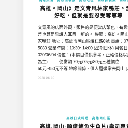
高雄美食
高雄簡餐類
高雄地區
高雄排餐類
高雄
高雄。岡山》走文青風林家鴨莊。
好吃，但就是要忍受等等等
文青風的店面外觀，販售的是便當店菜色，有趣
差也算是蠻讓人耳目一新的。 餐廳：高雄。岡
家鴨莊 地址：高雄市岡山區維仁路8號 電話：07-6
5083 營業時間：10:30~14:00 (星期日休) 用餐
020/06/04 價位：(本價目僅供參考，正確價格
為主)_____便當類 70元/75元/80元三種價位___
50元-450元不等 地緣關係，個人還蠻常去岡山 [
2020-06-10
高雄日式料理
高雄岡山區
高雄.岡山-順億鮪魚生魚片/壽司專