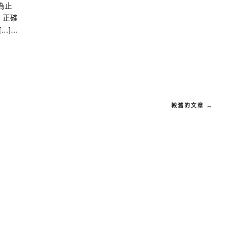
完為止
，正確
[…]…
較舊的文章 →