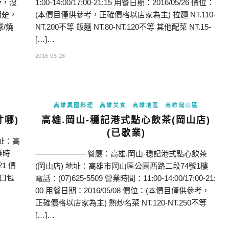
旁，沒
1:00-14:00/17:00-21:15 用餐日期：2016/05/26 價位：
清楚，
(本價目僅供參考，正確價格以店家為主) 拉麵 NT.110-
/燒
NT.200不等 飯麵 NT.80-NT.120不等 其他配菜 NT.15-
[…]…
2016-05-26
高雄異國料理
高雄美食
高雄地區
高雄岡山區
寸哪)
高雄.岡山-穩記港式點心飲茶(岡山店)
(已歇業)
址：高
業時
——————– 餐廳：高雄.岡山-穩記港式點心飲茶
21 價
(岡山店) 地址：高雄市岡山區公園西路二段74號1樓
一口包
電話：(07)625-5509 營業時間：11:00-14:00/17:00-21:
00 用餐日期：2016/05/08 價位：(本價目僅供參考，
正確價格以店家為主) 熱炒名菜 NT.120-NT.250不等
[…]…