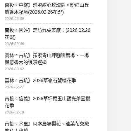
南投。中寮》瑰蜜甜心玫瑰園。粉紅山丘
麝香木祕境(2026.02.26花況)
2026-03-09
南投。國姓》走訪九尖茶廠：(2026.02.26
花況)
2026-03-06
雲林。古坑》探索青山坪咖啡農場、一場
與麝香木的浪漫邂逅
2026-03-02
雲林。古坑》2026草嶺石壁櫻花季
2026-02-27
南投。信義》2026草坪頭玉山觀光茶園櫻
花季
2026-02-18
南投。水里》阿本農場櫻花、油菜花交織
的私人秘境