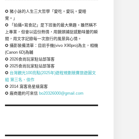
✪ 豬小詠的人生三大哲學「愛吃。愛玩。愛睡
覺。」
✪ 「拍攝+寫食記」是下班後的最大樂趣。雖然稱不
上專業，但會以這份熱情，用鏡頭捕捉感動味蕾的瞬
間，用文字記錄每一次旅行的風景與心情。
✪ 攝影裝備清單：目前手機(vivo X90pro)為主，相機
(Canon 6D)為輔
✪ 2026食尚玩家駐站部落客
✪ 2025食尚玩家駐站部落客
✪
台灣觀光100亮點(2025年)遊程規劃競賽旅遊圖文
組 第三名、佳作
✪ 2014 窩客島星級窩客
✪ 廠商邀約可來信
bo20326000@gmail.com