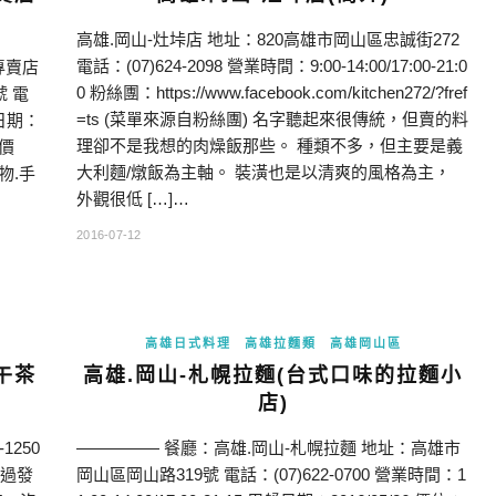
高雄.岡山-灶垰店 地址：820高雄市岡山區忠誠街272
電話：(07)624-2098 營業時間：9:00-14:00/17:00-21:0
專賣店
0 粉絲團：https://www.facebook.com/kitchen272/?fref
號 電
=ts (菜單來源自粉絲團) 名字聽起來很傳統，但賣的料
餐日期：
理卻不是我想的肉燥飯那些。 種類不多，但主要是義
 價
大利麵/燉飯為主軸。 裝潢也是以清爽的風格為主，
物.手
外觀很低 […]…
2016-07-12
高雄日式料理
高雄拉麵類
高雄岡山區
午茶
高雄.岡山-札幌拉麵(台式口味的拉麵小
店)
1250
————— 餐廳：高雄.岡山-札幌拉麵 地址：高雄市
經過發
岡山區岡山路319號 電話：(07)622-0700 營業時間：1