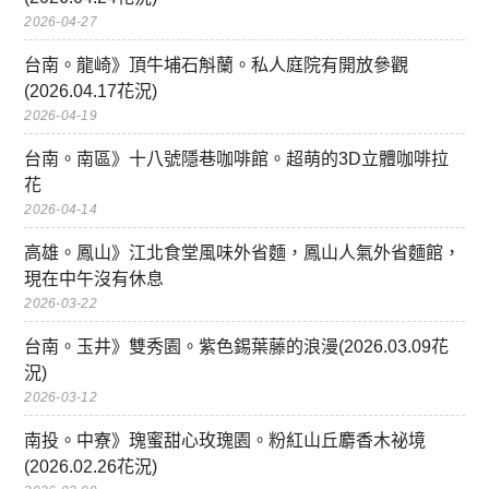
2026-04-27
台南。龍崎》頂牛埔石斛蘭。私人庭院有開放參觀
(2026.04.17花況)
2026-04-19
台南。南區》十八號隱巷咖啡館。超萌的3D立體咖啡拉
花
2026-04-14
高雄。鳳山》江北食堂風味外省麵，鳳山人氣外省麵館，
現在中午沒有休息
2026-03-22
台南。玉井》雙秀園。紫色錫葉藤的浪漫(2026.03.09花
況)
2026-03-12
南投。中寮》瑰蜜甜心玫瑰園。粉紅山丘麝香木祕境
(2026.02.26花況)