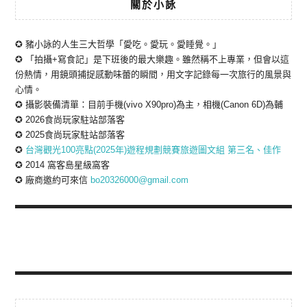
關於小詠
✪ 豬小詠的人生三大哲學「愛吃。愛玩。愛睡覺。」
✪ 「拍攝+寫食記」是下班後的最大樂趣。雖然稱不上專業，但會以這
份熱情，用鏡頭捕捉感動味蕾的瞬間，用文字記錄每一次旅行的風景與
心情。
✪ 攝影裝備清單：目前手機(vivo X90pro)為主，相機(Canon 6D)為輔
✪ 2026食尚玩家駐站部落客
✪ 2025食尚玩家駐站部落客
✪
台灣觀光100亮點(2025年)遊程規劃競賽旅遊圖文組 第三名、佳作
✪ 2014 窩客島星級窩客
✪ 廠商邀約可來信
bo20326000@gmail.com