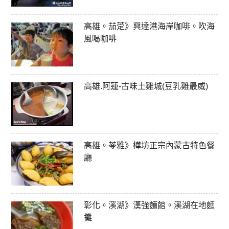
高雄。茄萣》興達港海岸咖啡。吹海
風喝咖啡
高雄.阿蓮-古味土雞城(豆乳雞最威)
高雄。苓雅》樺坊正宗內蒙古特色餐
廳
彰化。溪湖》漢強麵館。溪湖在地麵
攤