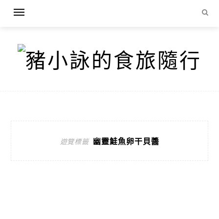
幽靈鮭魚卵干貝醬
遊覽標籤