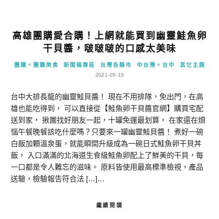
高雄團購愛合購！上網就能買到幽靈鮭魚卵
干貝醬，啵啵啵的口感太美味
團購。團購美食
新聞稿專區
台灣各縣市
中台灣。台中
其它主題
2021-09-19
台中大排長龍的幽靈鮭貝醬！ 現在不用排隊，免出門，在高
雄也能吃得到， 可以直接從【鮭魚卵干貝醬官網】購買宅配
送到家， 揪團找好朋友一起，十罐免運最划算， 在家還在煩
惱午餐晚餐該吃什麼嗎？只要來一罐幽靈鮭貝醬！ 煮好一碗
白飯加顆溫泉蛋，就能瞬間升級成為一碗日式鮭魚卵干貝丼
飯， 入口滿滿的北海道生食級鮭魚卵配上了鮮美的干貝，每
一口都是令人難忘的滋味。 原料皆使用最高標準檢視，產品
送驗，檢驗報告符合法 […]…
繼續閱讀