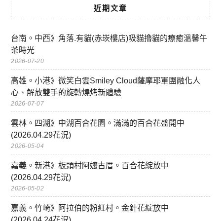
近期文章
台南。中西》角落.有貓(赤崁樓店)吸貓擼貓的療癒溫馨午
茶時光
2026-07-20
高雄。小港》微笑白雲Smiley Cloud薩摩耶軍團融化人
心、解放雙手的旋轉燒烤新體驗
2026-07-07
雲林。四湖》中湖百合花園。滿滿的百合花盛開中
(2026.04.29花況)
2026-05-04
嘉義。新港》板頭村阿嬤古厝。百合花綻放中
(2026.04.29花況)
2026-05-02
嘉義。竹崎》阿拉伯的粉紅村。金針花綻放中
(2026.04.24花況)