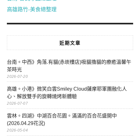
高雄路竹-美食總整理
近期文章
台南。中西》角落.有貓(赤崁樓店)吸貓擼貓的療癒溫馨午
茶時光
2026-07-20
高雄。小港》微笑白雲Smiley Cloud薩摩耶軍團融化人
心、解放雙手的旋轉燒烤新體驗
2026-07-07
雲林。四湖》中湖百合花園。滿滿的百合花盛開中
(2026.04.29花況)
2026-05-04