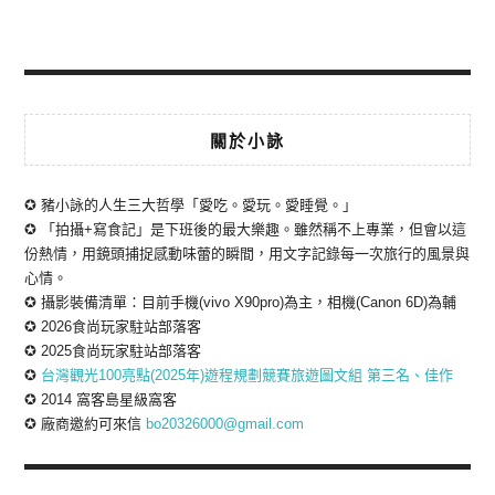
關於小詠
✪ 豬小詠的人生三大哲學「愛吃。愛玩。愛睡覺。」
✪ 「拍攝+寫食記」是下班後的最大樂趣。雖然稱不上專業，但會以這
份熱情，用鏡頭捕捉感動味蕾的瞬間，用文字記錄每一次旅行的風景與
心情。
✪ 攝影裝備清單：目前手機(vivo X90pro)為主，相機(Canon 6D)為輔
✪ 2026食尚玩家駐站部落客
✪ 2025食尚玩家駐站部落客
✪
台灣觀光100亮點(2025年)遊程規劃競賽旅遊圖文組 第三名、佳作
✪ 2014 窩客島星級窩客
✪ 廠商邀約可來信
bo20326000@gmail.com