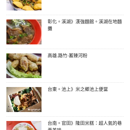
彰化。溪湖》漢強麵館。溪湖在地麵
攤
高雄.路竹-蓄臻河粉
台東。池上》米之鄉池上便當
台南。官田》隆田米糕：超人氣的巷