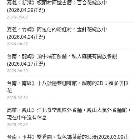
嘉義。新港》板頭村阿嬤古厝。百合花綻放中
(2026.04.29花況)
2026-05-02
嘉義。竹崎》阿拉伯的粉紅村。金針花綻放中
(2026.04.24花況)
2026-04-27
台南。龍崎》頂牛埔石斛蘭。私人庭院有開放參觀
(2026.04.17花況)
2026-04-19
台南。南區》十八號隱巷咖啡館。超萌的3D立體咖啡拉
花
2026-04-14
高雄。鳳山》江北食堂風味外省麵，鳳山人氣外省麵館，
現在中午沒有休息
2026-03-22
台南。玉井》雙秀園。紫色錫葉藤的浪漫(2026.03.09花