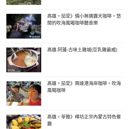
高雄。茄萣》倆小無猜露天咖啡。悠
閒的吹海風喝咖啡聽音樂
高雄.阿蓮-古味土雞城(豆乳雞最威)
高雄。茄萣》興達港海岸咖啡。吹海
風喝咖啡
高雄。苓雅》樺坊正宗內蒙古特色餐
廳