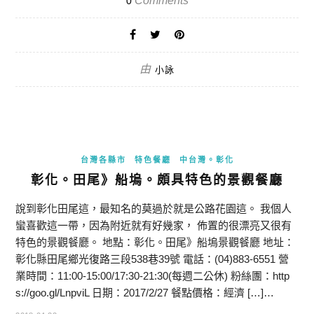
Comments
0
由
小詠
台灣各縣市
特色餐廳
中台灣。彰化
彰化。田尾》船塢。頗具特色的景觀餐廳
說到彰化田尾這，最知名的莫過於就是公路花園這。 我個人
蠻喜歡這一帶，因為附近就有好幾家， 佈置的很漂亮又很有
特色的景觀餐廳。 地點：彰化。田尾》船塢景觀餐廳 地址：
彰化縣田尾鄉光復路三段538巷39號 電話：(04)883-6551 營
業時間：11:00-15:00/17:30-21:30(每週二公休) 粉絲團：http
s://goo.gl/LnpviL 日期：2017/2/27 餐點價格：經濟 […]…