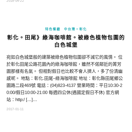
2018-04-22
特色餐廳
中台灣。彰化
彰化。田尾》綠海咖啡館。被綠色植物包圍的
白色城堡
宛如白色城堡般的建築被綠色植物包圍卻不減它的風情。 位
於彰化田尾公路花園內的綠海咖啡館，雖然不偌鄰近的菁芳
園那樣有名氣。 但相對假日也比較不會人擠人，多了份清幽
感呢。 地點：彰化.田尾–綠海咖啡館 地址：彰化縣田尾鄉公
園路二段469號 電話：(04)823-4137 營業時間：平日10:30-2
0:00/假日10:00-21:00 每週四公休(遇國定假日不休) 官方網
站：http:/ […]…
2017-01-11