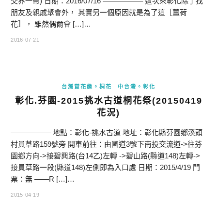
交界一帶) 日期：2016/07/16 —————– 這次來彰化除了找
朋友及親戚聚會外， 其實另一個原因就是為了這［薑荷
花］， 雖然偶爾會 […]…
2016-07-21
台灣賞花趣。桐花
中台灣。彰化
彰化.芬園-2015挑水古道桐花祭(20150419
花況)
—————– 地點：彰化-挑水古道 地址：彰化縣芬園鄉溪頭
村員草路159號旁 開車前往：由國道3號下南投交流道->往芬
園鄉方向->接碧興路(台14乙)左轉 ->碧山路(縣道148)左轉->
接員草路一段(縣道148)左側即為入口處 日期：2015/4/19 門
票：無 ——R […]…
2015-04-19