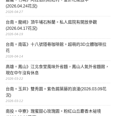
(2026.04.24花況)
2026-04-27
台南。龍崎》頂牛埔石斛蘭。私人庭院有開放參觀
(2026.04.17花況)
2026-04-19
台南。南區》十八號隱巷咖啡館。超萌的3D立體咖啡拉
花
2026-04-14
高雄。鳳山》江北食堂風味外省麵，鳳山人氣外省麵館，
現在中午沒有休息
2026-03-22
台南。玉井》雙秀園。紫色錫葉藤的浪漫(2026.03.09花
況)
2026-03-12
南投。中寮》瑰蜜甜心玫瑰園。粉紅山丘麝香木祕境