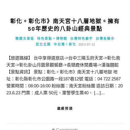
彰化。彰化市》南天宮十八層地獄。擁有
50年歷史的八卦山經典景點
精選文章區
特色景點。博物館
台灣特色廟宇
台灣各縣市
其它主題
中台灣。彰化
2023-07-11
【旅遊路線】 台中享得道旅店->台中三陽玉府天宮->彰化南
天宮->彰化卦山月園景觀餐廳->長頸鹿休閒農場->漢強麵館
【景點資訊】 景點：彰化。彰化市》南天宮十八層地獄 地
址：彰化縣彰化市公園路一段187巷12號 電話：04 722 2587
營業時間：08:00-16:00 粉絲團：南天宮粉絲團 造訪日期：20
23.6.23 門票：成人票 50元、軍警學生票40、 […]…
繼續閱讀