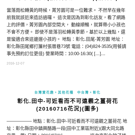
當落雨松轉黃的時候，菁芳園可是一位難求。 不然早在幾年
前我就該近來造訪過囉。 這次是因為到彰化訪友，看了網路
上的評價，菁芳園內部空間大， 動線順暢，就算帶小小孩也
不會不方便。 即使不是落羽松轉黃季節，基於以上幾點，還
是蠻適合來這邊遛小孩的。 地點：彰化.田尾-菁芳園 地址：
彰化縣田尾鄉打簾村張厝巷73號 電話：(04)824-3535(用餐請
事先預約訂位更佳) 營業時間：10:00-16:30( […]…
2016-12-07
台灣賞花趣。其他花種
中台灣。彰化
彰化.田中-可近看而不可遠觀之薑荷花
(20160716花況)(圖多)
—————– 地點：彰化.田中-可近看而不可遠觀之薑荷花 地
址：彰化縣田中鎮興酪路一段(田中工業區附近)(跟大同北路