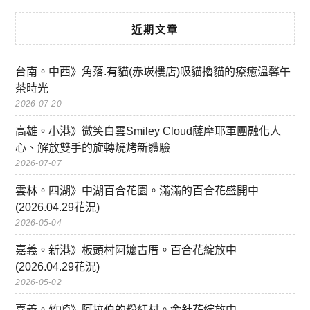
近期文章
台南。中西》角落.有貓(赤崁樓店)吸貓擼貓的療癒溫馨午
茶時光
2026-07-20
高雄。小港》微笑白雲Smiley Cloud薩摩耶軍團融化人
心、解放雙手的旋轉燒烤新體驗
2026-07-07
雲林。四湖》中湖百合花園。滿滿的百合花盛開中
(2026.04.29花況)
2026-05-04
嘉義。新港》板頭村阿嬤古厝。百合花綻放中
(2026.04.29花況)
2026-05-02
嘉義。竹崎》阿拉伯的粉紅村。金針花綻放中