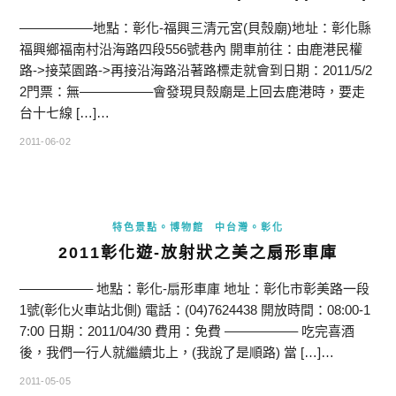
—————–地點：彰化-福興三清元宮(貝殼廟)地址：彰化縣
福興鄉福南村沿海路四段556號巷內 開車前往：由鹿港民權
路->接菜園路->再接沿海路沿著路標走就會到日期：2011/5/2
2門票：無—————–會發現貝殼廟是上回去鹿港時，要走
台十七線 […]…
2011-06-02
特色景點。博物館
中台灣。彰化
2011彰化遊-放射狀之美之扇形車庫
—————– 地點：彰化-扇形車庫 地址：彰化市彰美路一段
1號(彰化火車站北側) 電話：(04)7624438 開放時間：08:00-1
7:00 日期：2011/04/30 費用：免費 —————– 吃完喜酒
後，我們一行人就繼續北上，(我說了是順路) 當 […]…
2011-05-05