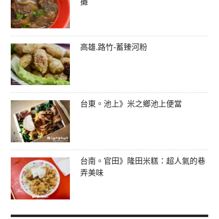
攤
高雄.路竹-蓄臻河粉
台東。池上》米之鄉池上便當
台南。官田》隆田米糕：超人氣的巷
弄美味