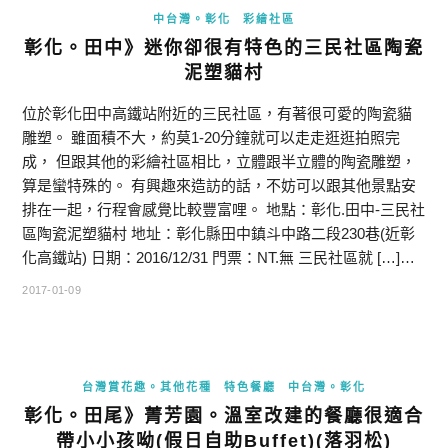
中台灣。彰化
彩繪社區
彰化。田中》迷你卻很有特色的三民社區陶瓷
泥塑貓村
位於彰化田中高鐵站附近的三民社區，有著很可愛的陶瓷貓
雕塑。 雖面積不大，約莫1-20分鐘就可以走走逛逛拍照完
成， 但跟其他的彩繪社區相比，立體跟半立體的陶瓷雕塑，
算是蠻特殊的。 有興趣來造訪的話，不妨可以跟其他景點安
排在一起，行程會感覺比較豐富哩。 地點：彰化.田中-三民社
區陶瓷泥塑貓村 地址：彰化縣田中鎮斗中路二段230巷(近彰
化高鐵站) 日期：2016/12/31 門票：NT.無 三民社區就 […]…
2017-01-09
台灣賞花趣。其他花種
特色餐廳
中台灣。彰化
彰化。田尾》菁芳園。溫室改建的餐廳很適合
帶小小孩呦(假日自助Buffet)(落羽松)