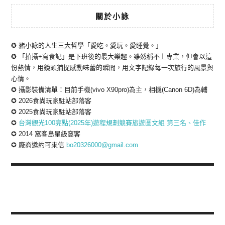
關於小詠
✪ 豬小詠的人生三大哲學「愛吃。愛玩。愛睡覺。」
✪ 「拍攝+寫食記」是下班後的最大樂趣。雖然稱不上專業，但會以這
份熱情，用鏡頭捕捉感動味蕾的瞬間，用文字記錄每一次旅行的風景與
心情。
✪ 攝影裝備清單：目前手機(vivo X90pro)為主，相機(Canon 6D)為輔
✪ 2026食尚玩家駐站部落客
✪ 2025食尚玩家駐站部落客
✪
台灣觀光100亮點(2025年)遊程規劃競賽旅遊圖文組 第三名、佳作
✪ 2014 窩客島星級窩客
✪ 廠商邀約可來信
bo20326000@gmail.com