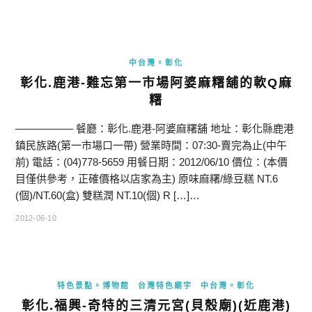
中台灣。彰化
彰化.鹿港-難忘第一市場阿婆麻糬舖的軟Q麻
糬
—————– 餐廳：彰化.鹿港-阿婆麻糬舖 地址：彰化縣鹿港
鎮民族路(第一市場口一帶) 營業時間：07:30-賣完為止(中午
前) 電話：(04)778-5659 用餐日期：2012/06/10 價位：(本價
目僅供參考，正確價格以店家為主) 原味麻糬/綠豆糕 NT.6
(個)/NT.60(盒) 雙糕潤 NT.10(個) R […]…
2012-06-10
特色景點。博物館
台灣特色廟宇
中台灣。彰化
彰化.福興-奇特的三清元宮(貝殼廟)(近鹿港)