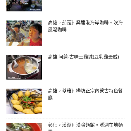
高雄。茄萣》興達港海岸咖啡。吹海
風喝咖啡
高雄.阿蓮-古味土雞城(豆乳雞最威)
高雄。苓雅》樺坊正宗內蒙古特色餐
廳
彰化。溪湖》漢強麵館。溪湖在地麵