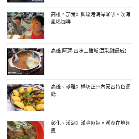
高雄。茄萣》興達港海岸咖啡。吹海
風喝咖啡
高雄.阿蓮-古味土雞城(豆乳雞最威)
高雄。苓雅》樺坊正宗內蒙古特色餐
廳
彰化。溪湖》漢強麵館。溪湖在地麵
攤