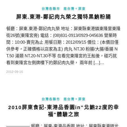
台灣各縣市
南台灣。屏東
屏東.東港-鄭記肉丸榮之獨特黑鮪粉腸
餐廳：屏東.東港-鄭記肉丸榮 地址：屏東縣東港鎮東隆里東隆
街26號(東隆宮旁) 電話：(08)831-0913/0929-045636 營業時
間：10:00-賣完為止 用餐日期：2012/09/15 價位：(本價目僅
供參考，正確價格以店家為主) 肉丸 NT.30 粉腸/大腸/香腸 N
T.50 湯類 NT.20-NT.30不等 在看完東隆宮的王船後，碰巧就
看到東隆宮左側牌樓下的鄭記肉丸榮， 兩年前 […]…
2012-09-16
台灣各縣市
南台灣。屏東
2010屏東食記-東港品香園in"北鮪22度的幸
福"體驗之旅
—————– 餐廳：屏東-東港品香園 地址：屏東縣東港鎮光