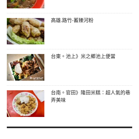
高雄.路竹-蓄臻河粉
台東。池上》米之鄉池上便當
台南。官田》隆田米糕：超人氣的巷
弄美味