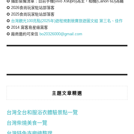
✪ 攝影裝備清單：目前手機(vivo X90pro)為主，相機(Canon 6D)為輔
✪ 2026食尚玩家駐站部落客
✪ 2025食尚玩家駐站部落客
✪
台灣觀光100亮點(2025年)遊程規劃競賽旅遊圖文組 第三名、佳作
✪ 2014 窩客島星級窩客
✪ 廠商邀約可來信
bo20326000@gmail.com
主題文章精選
台灣全台和服浴衣體驗景點一覽
台灣柴燒美食一覽
台灣特色寺廟總整理