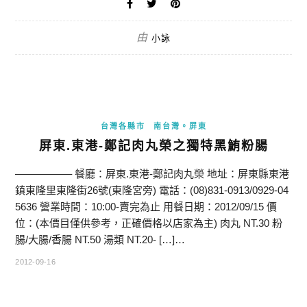
由
小詠
台灣各縣市
南台灣。屏東
屏東.東港-鄭記肉丸榮之獨特黑鮪粉腸
—————– 餐廳：屏東.東港-鄭記肉丸榮 地址：屏東縣東港
鎮東隆里東隆街26號(東隆宮旁) 電話：(08)831-0913/0929-04
5636 營業時間：10:00-賣完為止 用餐日期：2012/09/15 價
位：(本價目僅供參考，正確價格以店家為主) 肉丸 NT.30 粉
腸/大腸/香腸 NT.50 湯類 NT.20- […]…
2012-09-16