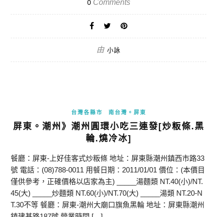
Comments
0
由
小詠
台灣各縣市
南台灣。屏東
屏東。潮州》潮州圓環小吃三連發[炒粄條.黑
輪.燒冷冰]
餐廳：屏東-上好佳客式炒粄條 地址：屏東縣潮州鎮西市路33
號 電話：(08)788-0011 用餐日期：2011/01/01 價位：(本價目
僅供參考，正確價格以店家為主) _____湯麵類 NT.40(小)/NT.
45(大) _____炒麵類 NT.60(小)/NT.70(大) _____湯類 NT.20-N
T.30不等 餐廳：屏東-潮州大廟口旗魚黑輪 地址：屏東縣潮州
鎮建基路187號 營業時間 […]…