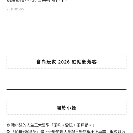
2011-01-05
食尚玩家 2026 駐站部落客
關於小詠
✪ 豬小詠的人生三大哲學「愛吃。愛玩。愛睡覺。」
✪ 「拍攝+寫食記」是下班後的最大樂趣。雖然稱不上專業，但會以這