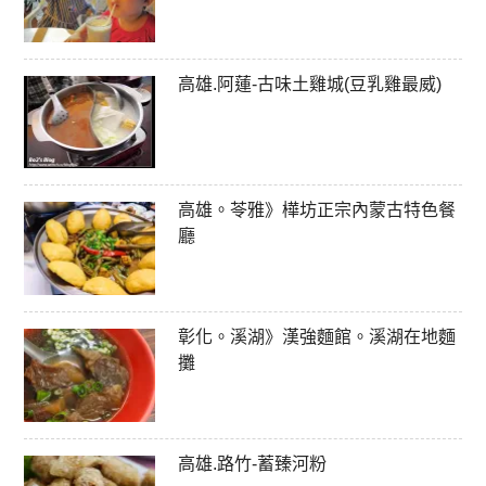
高雄.阿蓮-古味土雞城(豆乳雞最威)
高雄。苓雅》樺坊正宗內蒙古特色餐
廳
彰化。溪湖》漢強麵館。溪湖在地麵
攤
高雄.路竹-蓄臻河粉