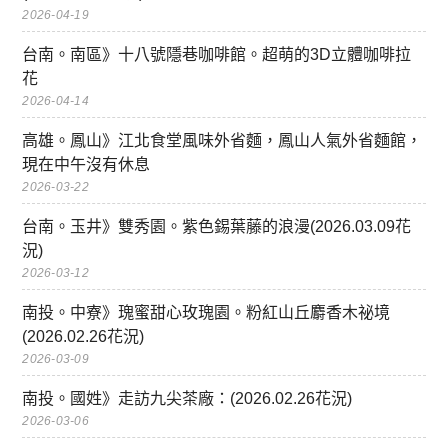
2026-04-19
台南。南區》十八號隱巷咖啡館。超萌的3D立體咖啡拉
花
2026-04-14
高雄。鳳山》江北食堂風味外省麵，鳳山人氣外省麵館，
現在中午沒有休息
2026-03-22
台南。玉井》雙秀園。紫色錫葉藤的浪漫(2026.03.09花
況)
2026-03-12
南投。中寮》瑰蜜甜心玫瑰園。粉紅山丘麝香木祕境
(2026.02.26花況)
2026-03-09
南投。國姓》走訪九尖茶廠：(2026.02.26花況)
2026-03-06