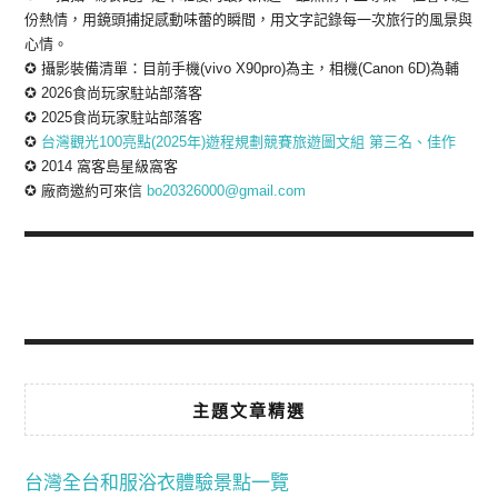
份熱情，用鏡頭捕捉感動味蕾的瞬間，用文字記錄每一次旅行的風景與
心情。
✪ 攝影裝備清單：目前手機(vivo X90pro)為主，相機(Canon 6D)為輔
✪ 2026食尚玩家駐站部落客
✪ 2025食尚玩家駐站部落客
✪
台灣觀光100亮點(2025年)遊程規劃競賽旅遊圖文組 第三名、佳作
✪ 2014 窩客島星級窩客
✪ 廠商邀約可來信
bo20326000@gmail.com
主題文章精選
台灣全台和服浴衣體驗景點一覽