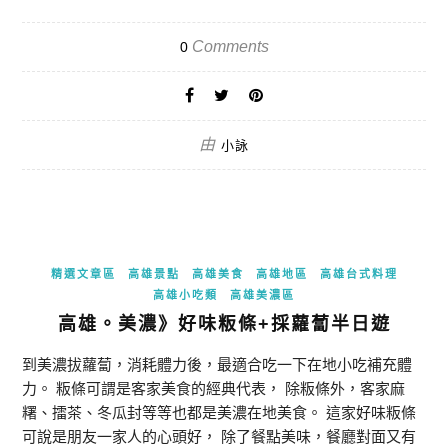
Comments
0
由
小詠
精選文章區
高雄景點
高雄美食
高雄地區
高雄台式料理
高雄小吃類
高雄美濃區
高雄。美濃》好味粄條+採蘿蔔半日遊
到美濃拔蘿蔔，消耗體力後，最適合吃一下在地小吃補充體
力。 粄條可謂是客家美食的經典代表， 除粄條外，客家麻
糬、擂茶、冬瓜封等等也都是美濃在地美食。 這家好味粄條
可說是朋友一家人的心頭好， 除了餐點美味，餐廳對面又有