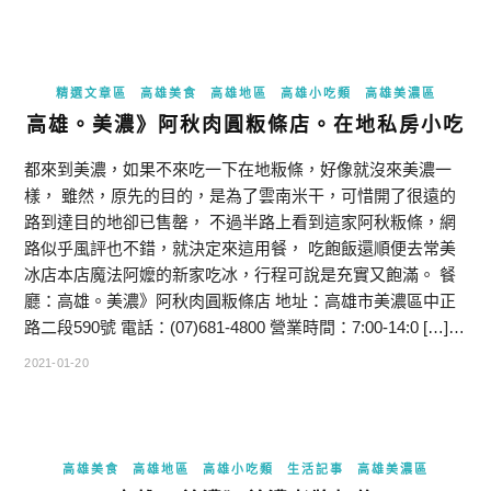
精選文章區
高雄美食
高雄地區
高雄小吃類
高雄美濃區
高雄。美濃》阿秋肉圓粄條店。在地私房小吃
都來到美濃，如果不來吃一下在地粄條，好像就沒來美濃一
樣， 雖然，原先的目的，是為了雲南米干，可惜開了很遠的
路到達目的地卻已售罄， 不過半路上看到這家阿秋粄條，網
路似乎風評也不錯，就決定來這用餐， 吃飽飯還順便去常美
冰店本店魔法阿嬤的新家吃冰，行程可說是充實又飽滿。 餐
廳：高雄。美濃》阿秋肉圓粄條店 地址：高雄市美濃區中正
路二段590號 電話：(07)681-4800 營業時間：7:00-14:0 […]…
2021-01-20
高雄美食
高雄地區
高雄小吃類
生活記事
高雄美濃區