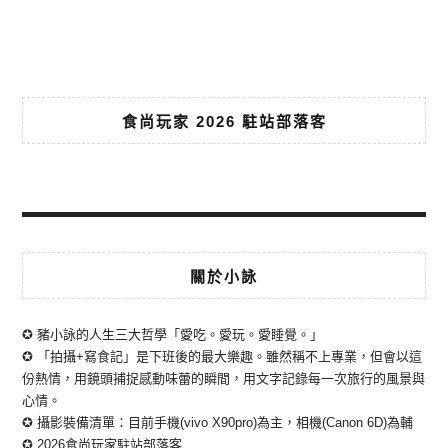
食尚玩家 2026 駐站部落客
關於小詠
✪ 豬小詠的人生三大哲學「愛吃。愛玩。愛睡覺。」
✪ 「拍攝+寫食記」是下班後的最大樂趣。雖然稱不上專業，但會以這
份熱情，用鏡頭捕捉感動味蕾的瞬間，用文字記錄每一次旅行的風景與
心情。
✪ 攝影裝備清單：目前手機(vivo X90pro)為主，相機(Canon 6D)為輔
✪ 2026食尚玩家駐站部落客