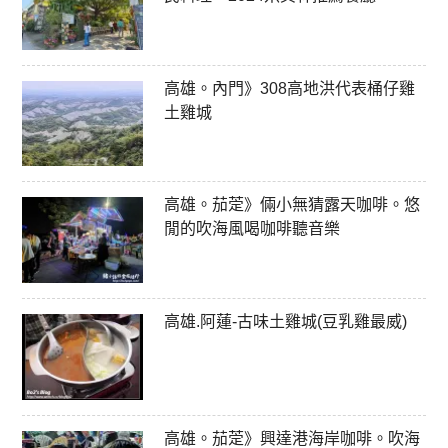
高雄。內門》308高地洪代表桶仔雞
土雞城
高雄。茄萣》倆小無猜露天咖啡。悠
閒的吹海風喝咖啡聽音樂
高雄.阿蓮-古味土雞城(豆乳雞最威)
高雄。茄萣》興達港海岸咖啡。吹海