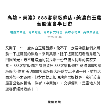
高雄。美濃》888客家粄條店+美濃白玉蘿
蔔股東會半日遊
精選文章區
高雄地區
高雄台式料理
高雄小吃類
高雄美濃區
2025-12-16
又到了一年一度的白玉蘿蔔節，免不了一定要帶屁孩們來體
驗一下拔蘿蔔的樂趣。來到美濃，除了拔蘿蔔跟看看秀麗的
田園風光，最不能錯過的就是那一份充滿人情味的客家美
食。 888客家粄條店-餐廳資訊 888客家粄條店-簡略 888客家
粄條店-位置 美濃888客家粄條店座落於忠孝路一段，雖然店
面外觀不太顯眼，但對面就是加油站也蠻好找尋，鄰近美濃
最富盛名的粄條一條街（中興路），交通便利，是當地人與
遊客都經常造訪 […]…
繼續閱讀