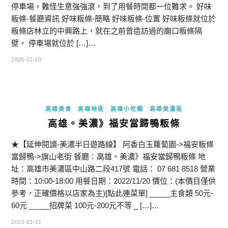
停車場，難怪生意強強滾，到了用餐時間都一位難求。 好味
粄條-餐廳資訊 好味粄條-簡略 好味粄條-位置 好味粄條就位於
粄條店林立的中興路上，就在之前曾造訪過的廟口粄條隔
壁。 停車場就位於 […]…
2025-01-10
高雄美食
高雄地區
高雄小吃類
高雄美濃區
高雄。美濃》福安當歸鴨粄條
★【延伸閱讀-美濃半日遊路線】 阿香白玉蘿蔔園->福安粄條
當歸鴨->旗山老街 餐廳：高雄。美濃》福安當歸鴨粄條 地
址：高雄市美濃區中山路二段417號 電話： 07 681 8518 營業
時間：10:00-18:00 用餐日期：2022/11/20 價位：(本價目僅供
參考，正確價格以店家為主)[點此連菜單] _____主食類 50元-
60元 _____招牌菜 100元-200元不等 _ […]…
2023-01-31