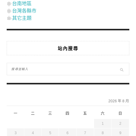
台南地區
台灣各縣市
其它主題
站內搜尋
2026 年 8 月
一
二
三
四
五
六
日
1
2
3
4
5
6
7
8
9