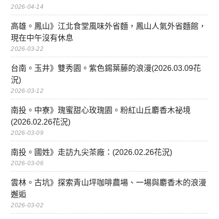
2026-04-14
高雄。鳳山》江北食堂風味外省麵，鳳山人氣外省麵館，
現在中午沒有休息
2026-03-22
台南。玉井》雙秀園。紫色錫葉藤的浪漫(2026.03.09花
況)
2026-03-12
南投。中寮》瑰蜜甜心玫瑰園。粉紅山丘麝香木祕境
(2026.02.26花況)
2026-03-09
南投。國姓》走訪九尖茶廠：(2026.02.26花況)
2026-03-06
雲林。古坑》探索青山坪咖啡農場、一場與麝香木的浪漫
邂逅
2026-03-02