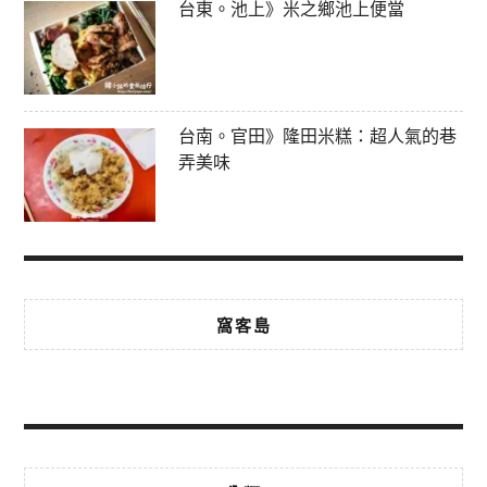
台東。池上》米之鄉池上便當
台南。官田》隆田米糕：超人氣的巷
弄美味
窩客島