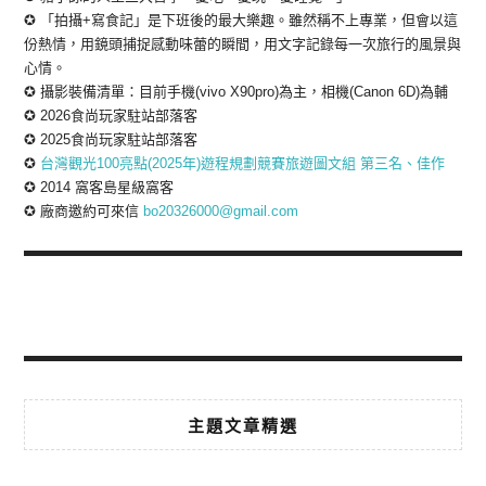
✪ 「拍攝+寫食記」是下班後的最大樂趣。雖然稱不上專業，但會以這
份熱情，用鏡頭捕捉感動味蕾的瞬間，用文字記錄每一次旅行的風景與
心情。
✪ 攝影裝備清單：目前手機(vivo X90pro)為主，相機(Canon 6D)為輔
✪ 2026食尚玩家駐站部落客
✪ 2025食尚玩家駐站部落客
✪
台灣觀光100亮點(2025年)遊程規劃競賽旅遊圖文組 第三名、佳作
✪ 2014 窩客島星級窩客
✪ 廠商邀約可來信
bo20326000@gmail.com
主題文章精選