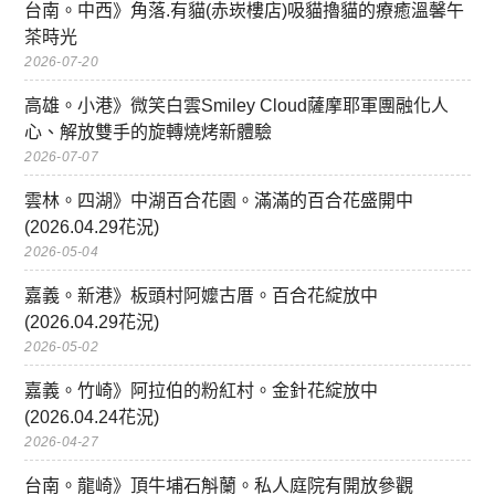
台南。中西》角落.有貓(赤崁樓店)吸貓擼貓的療癒溫馨午
茶時光
2026-07-20
高雄。小港》微笑白雲Smiley Cloud薩摩耶軍團融化人
心、解放雙手的旋轉燒烤新體驗
2026-07-07
雲林。四湖》中湖百合花園。滿滿的百合花盛開中
(2026.04.29花況)
2026-05-04
嘉義。新港》板頭村阿嬤古厝。百合花綻放中
(2026.04.29花況)
2026-05-02
嘉義。竹崎》阿拉伯的粉紅村。金針花綻放中
(2026.04.24花況)
2026-04-27
台南。龍崎》頂牛埔石斛蘭。私人庭院有開放參觀