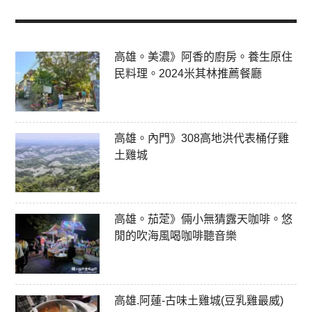
高雄。美濃》阿香的廚房。養生原住
民料理。2024米其林推薦餐廳
高雄。內門》308高地洪代表桶仔雞
土雞城
高雄。茄萣》倆小無猜露天咖啡。悠
閒的吹海風喝咖啡聽音樂
高雄.阿蓮-古味土雞城(豆乳雞最威)