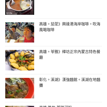
高雄。茄萣》興達港海岸咖啡。吹海
風喝咖啡
高雄。苓雅》樺坊正宗內蒙古特色餐
廳
彰化。溪湖》漢強麵館。溪湖在地麵
攤