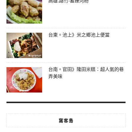
高雄.路竹-蓄臻河粉
台東。池上》米之鄉池上便當
台南。官田》隆田米糕：超人氣的巷
弄美味
窩客島