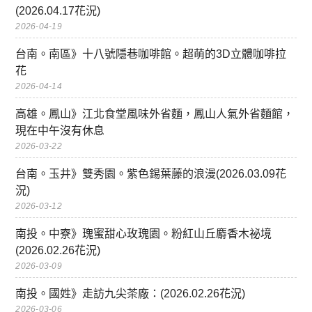
(2026.04.17花況)
2026-04-19
台南。南區》十八號隱巷咖啡館。超萌的3D立體咖啡拉
花
2026-04-14
高雄。鳳山》江北食堂風味外省麵，鳳山人氣外省麵館，
現在中午沒有休息
2026-03-22
台南。玉井》雙秀園。紫色錫葉藤的浪漫(2026.03.09花
況)
2026-03-12
南投。中寮》瑰蜜甜心玫瑰園。粉紅山丘麝香木祕境
(2026.02.26花況)
2026-03-09
南投。國姓》走訪九尖茶廠：(2026.02.26花況)
2026-03-06