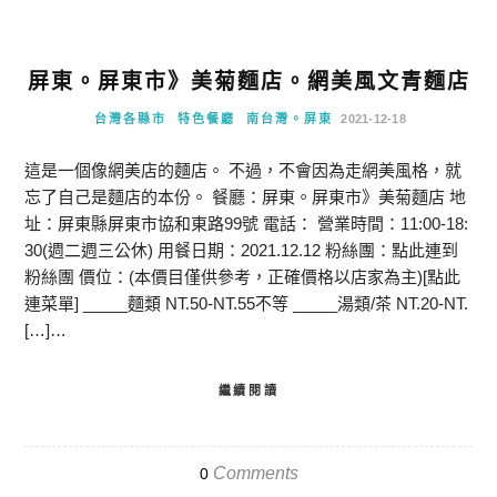
屏東。屏東市》美菊麵店。網美風文青麵店
台灣各縣市
特色餐廳
南台灣。屏東
2021-12-18
這是一個像網美店的麵店。 不過，不會因為走網美風格，就
忘了自己是麵店的本份。 餐廳：屏東。屏東市》美菊麵店 地
址：屏東縣屏東市協和東路99號 電話： 營業時間：11:00-18:
30(週二週三公休) 用餐日期：2021.12.12 粉絲團：點此連到
粉絲團 價位：(本價目僅供參考，正確價格以店家為主)[點此
連菜單] _____麵類 NT.50-NT.55不等 _____湯類/茶 NT.20-NT.
[…]…
繼續閱讀
Comments
0