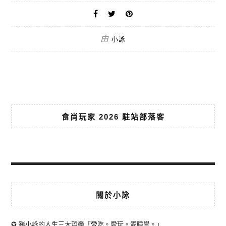
由
小詠
食尚玩家 2026 駐站部落客
關於小詠
✪ 豬小詠的人生三大哲學「愛吃。愛玩。愛睡覺。」