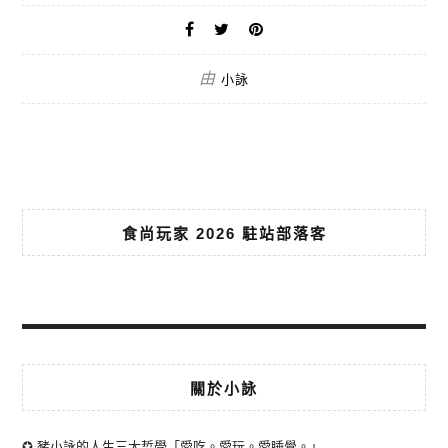
由
小詠
食尚玩家 2026 駐站部落客
關於小詠
✪ 豬小詠的人生三大哲學「愛吃。愛玩。愛睡覺。」