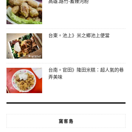
高雄.路竹-蓄臻河粉
台東。池上》米之鄉池上便當
台南。官田》隆田米糕：超人氣的巷
弄美味
窩客島