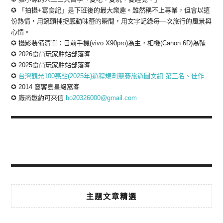
✪ 「拍攝+寫食記」是下班後的最大樂趣。雖然稱不上專業，但會以這
份熱情，用鏡頭捕捉感動味蕾的瞬間，用文字記錄每一次旅行的風景與
心情。
✪ 攝影裝備清單：目前手機(vivo X90pro)為主，相機(Canon 6D)為輔
✪ 2026食尚玩家駐站部落客
✪ 2025食尚玩家駐站部落客
✪
台灣觀光100亮點(2025年)遊程規劃競賽旅遊圖文組 第三名、佳作
✪ 2014 窩客島星級窩客
✪ 廠商邀約可來信
bo20326000@gmail.com
主題文章精選