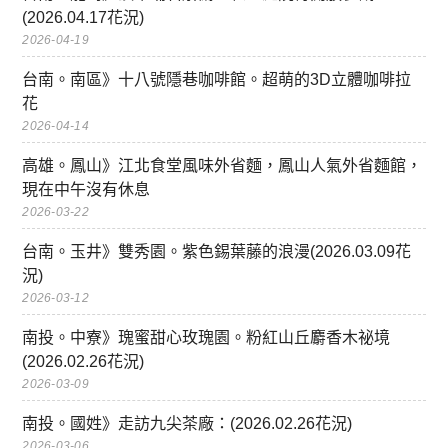
(2026.04.17花況)
2026-04-19
台南。南區》十八號隱巷咖啡館。超萌的3D立體咖啡拉
花
2026-04-14
高雄。鳳山》江北食堂風味外省麵，鳳山人氣外省麵館，
現在中午沒有休息
2026-03-22
台南。玉井》雙秀園。紫色錫葉藤的浪漫(2026.03.09花
況)
2026-03-12
南投。中寮》瑰蜜甜心玫瑰園。粉紅山丘麝香木祕境
(2026.02.26花況)
2026-03-09
南投。國姓》走訪九尖茶廠：(2026.02.26花況)
2026-03-06