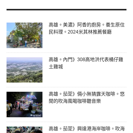
高雄。美濃》阿香的廚房。養生原住
民料理。2024米其林推薦餐廳
高雄。內門》308高地洪代表桶仔雞
土雞城
高雄。茄萣》倆小無猜露天咖啡。悠
閒的吹海風喝咖啡聽音樂
高雄。茄萣》興達港海岸咖啡。吹海