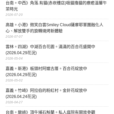
台南。中西》角落.有貓(赤崁樓店)吸貓擼貓的療癒溫馨午
茶時光
2026-07-20
高雄。小港》微笑白雲Smiley Cloud薩摩耶軍團融化人
心、解放雙手的旋轉燒烤新體驗
2026-07-07
雲林。四湖》中湖百合花園。滿滿的百合花盛開中
(2026.04.29花況)
2026-05-04
嘉義。新港》板頭村阿嬤古厝。百合花綻放中
(2026.04.29花況)
2026-05-02
嘉義。竹崎》阿拉伯的粉紅村。金針花綻放中
(2026.04.24花況)
2026-04-27
台南。龍崎》頂牛埔石斛蘭。私人庭院有開放參觀