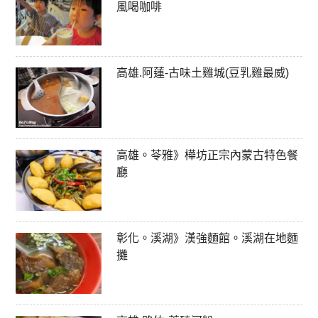
風喝咖啡
高雄.阿蓮-古味土雞城(豆乳雞最威)
高雄。苓雅》樺坊正宗內蒙古特色餐
廳
彰化。溪湖》漢強麵館。溪湖在地麵
攤