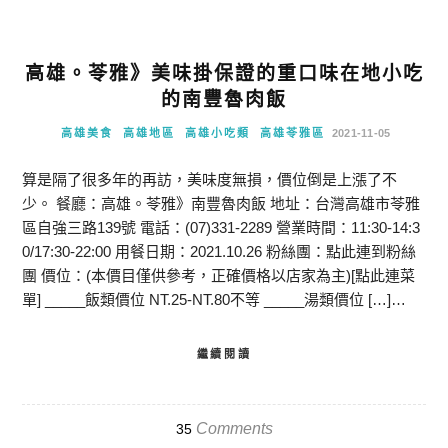
高雄。苓雅》美味掛保證的重口味在地小吃
的南豐魯肉飯
高雄美食
高雄地區
高雄小吃類
高雄苓雅區
2021-11-05
算是隔了很多年的再訪，美味度無損，價位倒是上漲了不
少。 餐廳：高雄。苓雅》南豐魯肉飯 地址：台灣高雄市苓雅
區自強三路139號 電話：(07)331-2289 營業時間：11:30-14:3
0/17:30-22:00 用餐日期：2021.10.26 粉絲團：點此連到粉絲
團 價位：(本價目僅供參考，正確價格以店家為主)[點此連菜
單] _____飯類價位 NT.25-NT.80不等 _____湯類價位 […]…
繼續閱讀
Comments
35