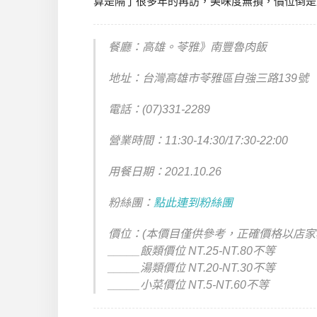
算是隔了很多年的再訪，美味度無損，價位倒是
餐廳：高雄。苓雅》南豐魯肉飯
地址：台灣高雄市苓雅區自強三路139號
電話：(07)331-2289
營業時間：11:30-14:30/17:30-22:00
用餐日期：2021.10.26
粉絲團：
點此連到粉絲團
價位：(本價目僅供參考，正確價格以店家
_____飯類價位 NT.25-NT.80不等
_____湯類價位 NT.20-NT.30不等
_____小菜價位 NT.5-NT.60不等