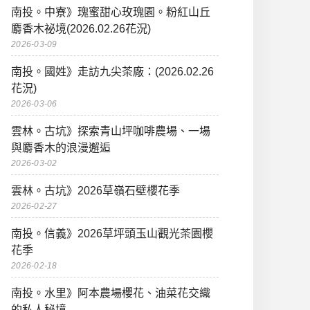
南投。中寮》瑰蜜甜心玫瑰園。粉紅山丘
麝香木祕境(2026.02.26花況)
2026-03-09
南投。國姓》走訪九尖茶廠：(2026.02.26
花況)
2026-03-06
雲林。古坑》探索青山坪咖啡農場、一場
與麝香木的浪漫邂逅
2026-03-02
雲林。古坑》2026草嶺石壁櫻花季
2026-02-27
南投。信義》2026草坪頭玉山觀光茶園櫻
花季
2026-02-18
南投。水里》阿本農場櫻花、油菜花交織
的私人秘境