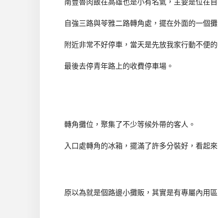
南豐魯肉飯在高雄也是小有名氣，主要是位在自
自強三路與苓雅二路轉角處，擺在外面的一個攤
附近非常不好停車，當天是先放我家行動不便的
最後去停青年路上的收費停車場。
轉角攤位，聚集了不少等候外帶的客人。
入口處轉角的冰箱，擺滿了許多分裝好，看起來
原以為就是個路邊小攤販，其實是有專屬內用區