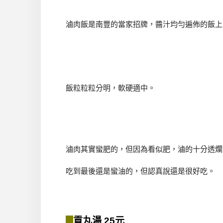
滷肉飯是南豐的當家招牌，醬汁均勻遍佈的飯上
飯粒粒粒分明，軟硬適中。
滷肉其實蠻肥的，但因為看似肥，滷的十分透爛
吃到最後還是蠻油的，但認真說還是很好吃。
貢丸湯 25元