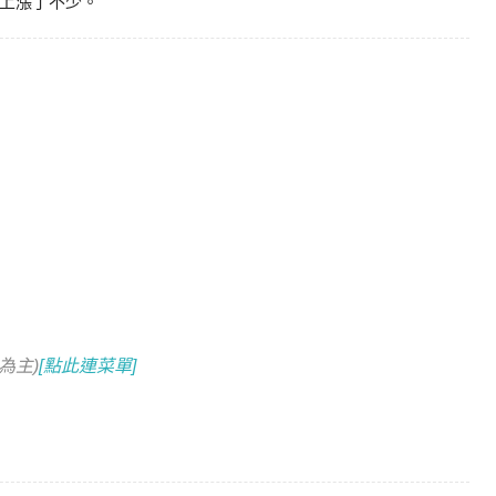
上漲了不少。
為主)
[點此連菜單]