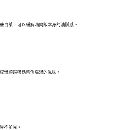
些白菜，可以緩解滷肉飯本身的油膩感。
感滑順還帶點柴魚高湯的滋味。
算不多見。