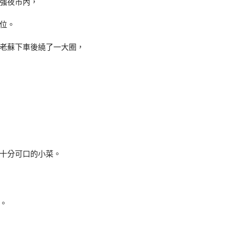
強夜市內，
位。
老蘇下車後繞了一大圈，
十分可口的小菜。
。