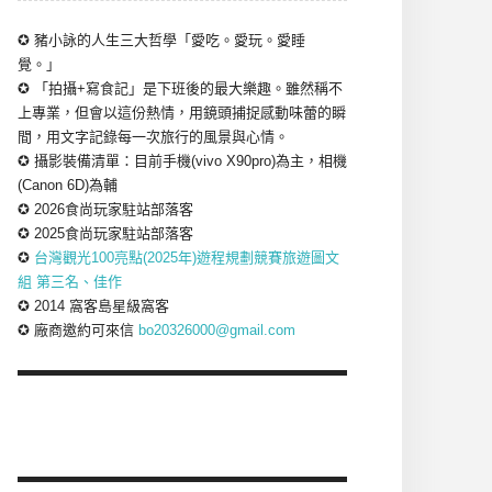
✪ 豬小詠的人生三大哲學「愛吃。愛玩。愛睡
覺。」
✪ 「拍攝+寫食記」是下班後的最大樂趣。雖然稱不
上專業，但會以這份熱情，用鏡頭捕捉感動味蕾的瞬
間，用文字記錄每一次旅行的風景與心情。
✪ 攝影裝備清單：目前手機(vivo X90pro)為主，相機
(Canon 6D)為輔
✪ 2026食尚玩家駐站部落客
✪ 2025食尚玩家駐站部落客
✪
台灣觀光100亮點(2025年)遊程規劃競賽旅遊圖文
組 第三名、佳作
✪ 2014 窩客島星級窩客
✪ 廠商邀約可來信
bo20326000@gmail.com