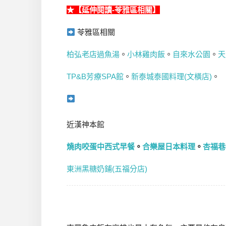
★【延伸閱讀-苓雅區相關】
苓雅區相關
柏弘老店過魚湯
。
小林雞肉飯
。
自來水公園
。
天
TP&B芳療SPA館
。
新泰城泰國料理(文橫店)
。
近漢神本館
燒肉咬蛋中西式早餐
。
合樂屋日本料理
。
杏福巷
東洲黑糖奶鋪(五福分店)