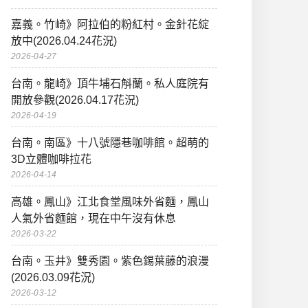
嘉義。竹崎》阿拉伯的粉紅村。金針花綻
放中(2026.04.24花況)
2026-04-27
台南。龍崎》頂牛埔石斛蘭。私人庭院有
開放參觀(2026.04.17花況)
2026-04-19
台南。南區》十八號隱巷咖啡館。超萌的
3D立體咖啡拉花
2026-04-14
高雄。鳳山》江北食堂風味外省麵，鳳山
人氣外省麵館，現在中午沒有休息
2026-03-22
台南。玉井》雙秀園。紫色錫葉藤的浪漫
(2026.03.09花況)
2026-03-12