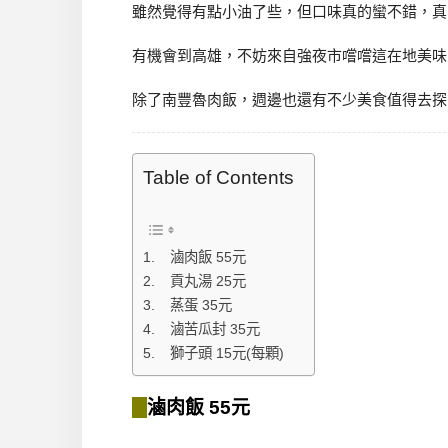
雖然覺得有點小油了些，但口味真的蠻不錯，真
有機會到高雄，不妨來自強夜市嚐嚐這在地美味
除了南豐魯肉飯，週邊也還有不少美食值得去探
Table of Contents
滷肉飯 55元
貢丸湯 25元
蒸蛋 35元
滷苦瓜封 35元
獅子頭 15元(每顆)
滷肉飯 55元