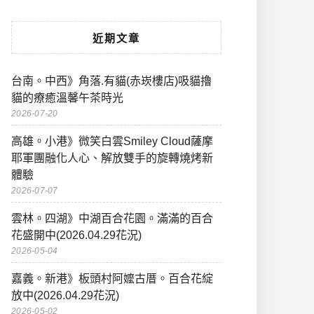
近期文章
台南。中西》角落.有貓(赤崁樓店)吸貓擼
貓的療癒溫馨午茶時光
2026-07-20
高雄。小港》微笑白雲Smiley Cloud薩摩
耶軍團融化人心、解放雙手的旋轉燒烤新
體驗
2026-07-07
雲林。四湖》中湖百合花園。滿滿的百合
花盛開中(2026.04.29花況)
2026-05-04
嘉義。新港》板頭村阿嬤古厝。百合花綻
放中(2026.04.29花況)
2026-05-02