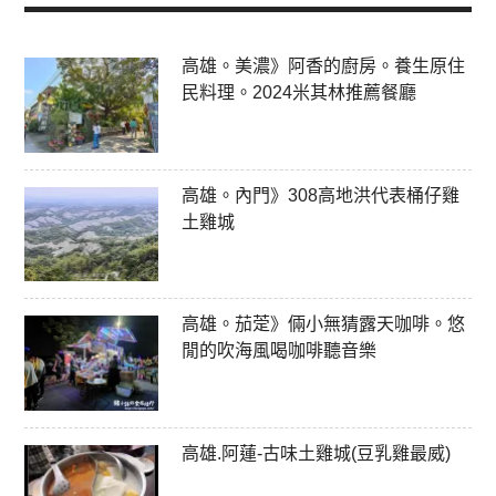
高雄。美濃》阿香的廚房。養生原住
民料理。2024米其林推薦餐廳
高雄。內門》308高地洪代表桶仔雞
土雞城
高雄。茄萣》倆小無猜露天咖啡。悠
閒的吹海風喝咖啡聽音樂
高雄.阿蓮-古味土雞城(豆乳雞最威)