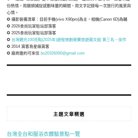
份熱情，用鏡頭捕捉感動味蕾的瞬間，用文字記錄每一次旅行的風景與
心情。
✪ 攝影裝備清單：目前手機(vivo X90pro)為主，相機(Canon 6D)為輔
✪ 2026食尚玩家駐站部落客
✪ 2025食尚玩家駐站部落客
✪
台灣觀光100亮點(2025年)遊程規劃競賽旅遊圖文組 第三名、佳作
✪ 2014 窩客島星級窩客
✪ 廠商邀約可來信
bo20326000@gmail.com
主題文章精選
台灣全台和服浴衣體驗景點一覽