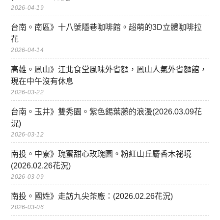
2026-04-19
台南。南區》十八號隱巷咖啡館。超萌的3D立體咖啡拉
花
2026-04-14
高雄。鳳山》江北食堂風味外省麵，鳳山人氣外省麵館，
現在中午沒有休息
2026-03-22
台南。玉井》雙秀園。紫色錫葉藤的浪漫(2026.03.09花
況)
2026-03-12
南投。中寮》瑰蜜甜心玫瑰園。粉紅山丘麝香木祕境
(2026.02.26花況)
2026-03-09
南投。國姓》走訪九尖茶廠：(2026.02.26花況)
2026-03-06