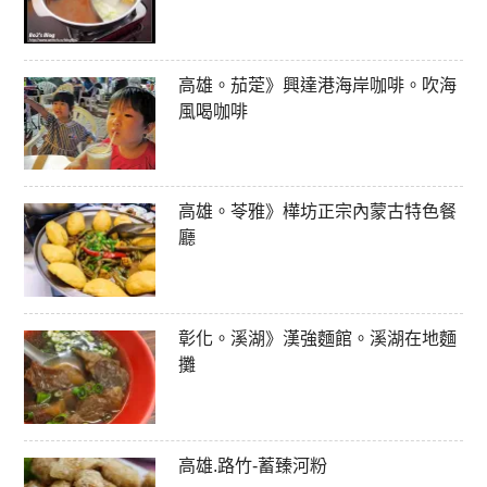
高雄。茄萣》興達港海岸咖啡。吹海
風喝咖啡
高雄。苓雅》樺坊正宗內蒙古特色餐
廳
彰化。溪湖》漢強麵館。溪湖在地麵
攤
高雄.路竹-蓄臻河粉