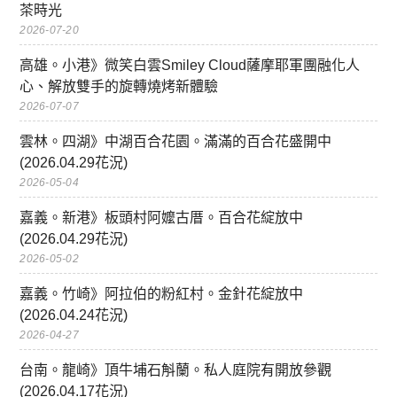
茶時光
2026-07-20
高雄。小港》微笑白雲Smiley Cloud薩摩耶軍團融化人
心、解放雙手的旋轉燒烤新體驗
2026-07-07
雲林。四湖》中湖百合花園。滿滿的百合花盛開中
(2026.04.29花況)
2026-05-04
嘉義。新港》板頭村阿嬤古厝。百合花綻放中
(2026.04.29花況)
2026-05-02
嘉義。竹崎》阿拉伯的粉紅村。金針花綻放中
(2026.04.24花況)
2026-04-27
台南。龍崎》頂牛埔石斛蘭。私人庭院有開放參觀
(2026.04.17花況)