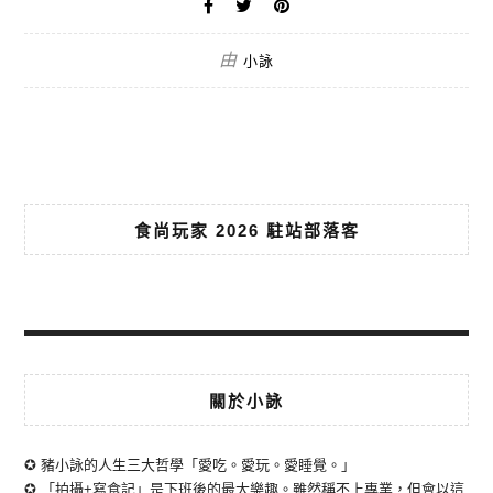
由
小詠
食尚玩家 2026 駐站部落客
關於小詠
✪ 豬小詠的人生三大哲學「愛吃。愛玩。愛睡覺。」
✪ 「拍攝+寫食記」是下班後的最大樂趣。雖然稱不上專業，但會以這