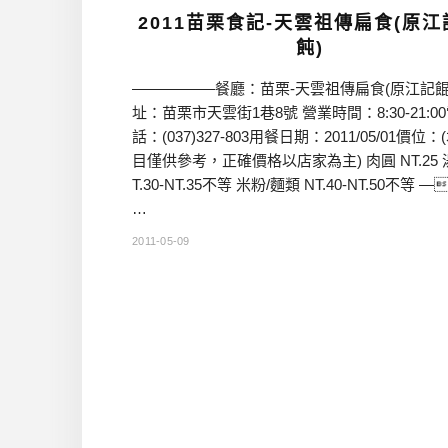
2011苗栗食記-天雲祖傳扁食(原江
飩)
—————–餐廳：苗栗-天雲祖傳扁食(原江記餛
址：苗栗市天雲街1巷8號 營業時間：8:30-21:0
話：(037)327-803用餐日期：2011/05/01價位：
目僅供參考，正確價格以店家為主) 肉圓 NT.25 
T.30-NT.35不等 米粉/麵類 NT.40-NT.50不等 —
…
2011-05-09