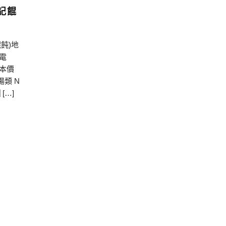
記餛
飩)地
0電
(本價
湯類 N
 […]