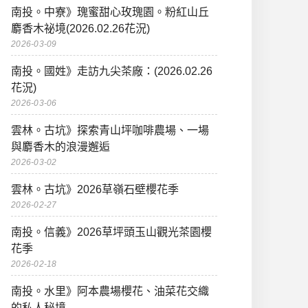
南投。中寮》瑰蜜甜心玫瑰園。粉紅山丘
麝香木祕境(2026.02.26花況)
2026-03-09
南投。國姓》走訪九尖茶廠：(2026.02.26
花況)
2026-03-06
雲林。古坑》探索青山坪咖啡農場、一場
與麝香木的浪漫邂逅
2026-03-02
雲林。古坑》2026草嶺石壁櫻花季
2026-02-27
南投。信義》2026草坪頭玉山觀光茶園櫻
花季
2026-02-18
南投。水里》阿本農場櫻花、油菜花交織
的私人秘境