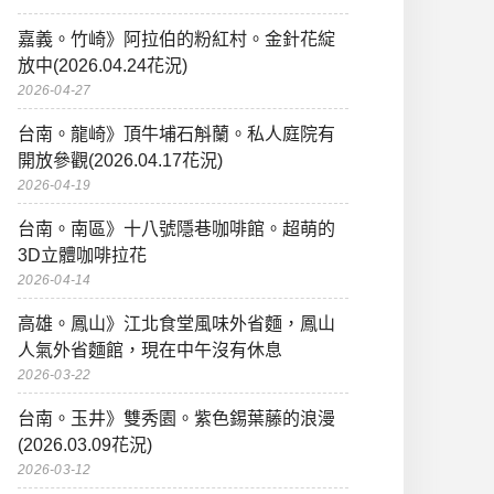
嘉義。竹崎》阿拉伯的粉紅村。金針花綻
放中(2026.04.24花況)
2026-04-27
台南。龍崎》頂牛埔石斛蘭。私人庭院有
開放參觀(2026.04.17花況)
2026-04-19
台南。南區》十八號隱巷咖啡館。超萌的
3D立體咖啡拉花
2026-04-14
高雄。鳳山》江北食堂風味外省麵，鳳山
人氣外省麵館，現在中午沒有休息
2026-03-22
台南。玉井》雙秀園。紫色錫葉藤的浪漫
(2026.03.09花況)
2026-03-12