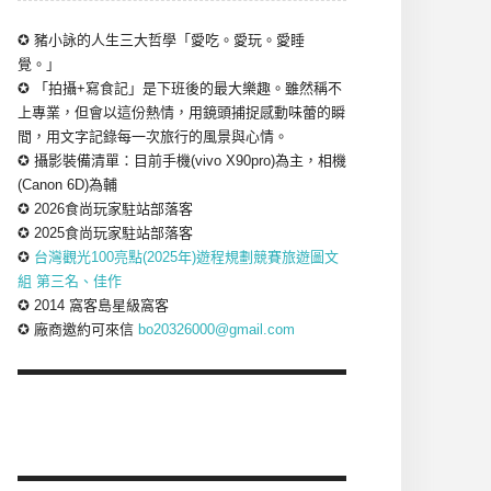
✪ 豬小詠的人生三大哲學「愛吃。愛玩。愛睡
覺。」
✪ 「拍攝+寫食記」是下班後的最大樂趣。雖然稱不
上專業，但會以這份熱情，用鏡頭捕捉感動味蕾的瞬
間，用文字記錄每一次旅行的風景與心情。
✪ 攝影裝備清單：目前手機(vivo X90pro)為主，相機
(Canon 6D)為輔
✪ 2026食尚玩家駐站部落客
✪ 2025食尚玩家駐站部落客
✪
台灣觀光100亮點(2025年)遊程規劃競賽旅遊圖文
組 第三名、佳作
✪ 2014 窩客島星級窩客
✪ 廠商邀約可來信
bo20326000@gmail.com