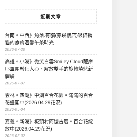
近期文章
台南。中西》角落.有貓(赤崁樓店)吸貓擼
貓的療癒溫馨午茶時光
2026-07-20
高雄。小港》微笑白雲Smiley Cloud薩摩
耶軍團融化人心、解放雙手的旋轉燒烤新
體驗
2026-07-07
雲林。四湖》中湖百合花園。滿滿的百合
花盛開中(2026.04.29花況)
2026-05-04
嘉義。新港》板頭村阿嬤古厝。百合花綻
放中(2026.04.29花況)
2026-05-02