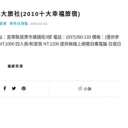
大旅社(2010十大幸福旅宿)
苗栗
特色住宿點
2013-01-02
苗栗縣苗栗市建國街3號 電話：(037)260-133 價格：(僅供參
NT.1000 四人房/和室房 NT.1200 提供無線上網需自備電腦 住宿日
繼續閱讀
由
小詠