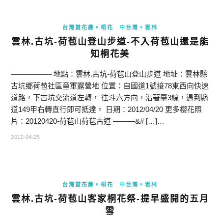
台灣賞花趣。桐花
中台灣。雲林
雲林.古坑-荷苞山登山步道-不入荷苞山還是能
知桐花美
—————– 地點：雲林.古坑-荷苞山登山步道 地址：雲林縣
古坑鄉荷苞社區童軍露營地 位置：自國道1號接78東西向快速
道路，下古坑交流道左轉， 往斗六方向，沿著臺3線，遇到縣
道149甲右轉直行即可抵達。 日期：2012/04/20 更多櫻花照
片：20120420-荷苞山荷苞古道 ———&# […]…
2012-04-25
台灣賞花趣。桐花
中台灣。雲林
雲林.古坑-荷苞山客家桐花祭-提早盛開的五月
雪