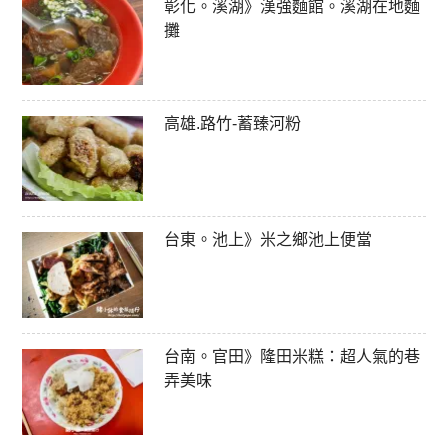
彰化。溪湖》漢強麵館。溪湖在地麵
攤
高雄.路竹-蓄臻河粉
台東。池上》米之鄉池上便當
台南。官田》隆田米糕：超人氣的巷
弄美味