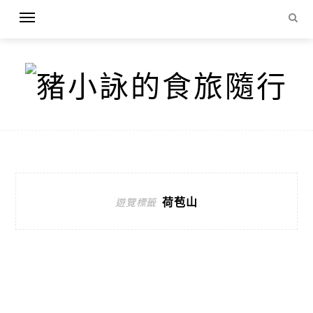
荷苞山
遊覽標籤