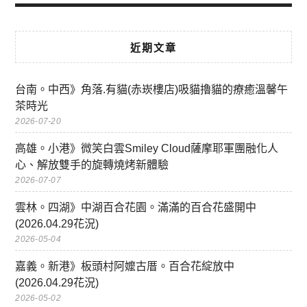
近期文章
台南。中西》角落.有貓(赤崁樓店)吸貓擼貓的療癒溫馨午
茶時光
2026-07-20
高雄。小港》微笑白雲Smiley Cloud薩摩耶軍團融化人
心、解放雙手的旋轉燒烤新體驗
2026-07-07
雲林。四湖》中湖百合花園。滿滿的百合花盛開中
(2026.04.29花況)
2026-05-04
嘉義。新港》板頭村阿嬤古厝。百合花綻放中
(2026.04.29花況)
2026-05-02