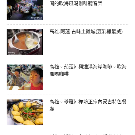
閒的吹海風喝咖啡聽音樂
高雄.阿蓮-古味土雞城(豆乳雞最威)
高雄。茄萣》興達港海岸咖啡。吹海
風喝咖啡
高雄。苓雅》樺坊正宗內蒙古特色餐
廳