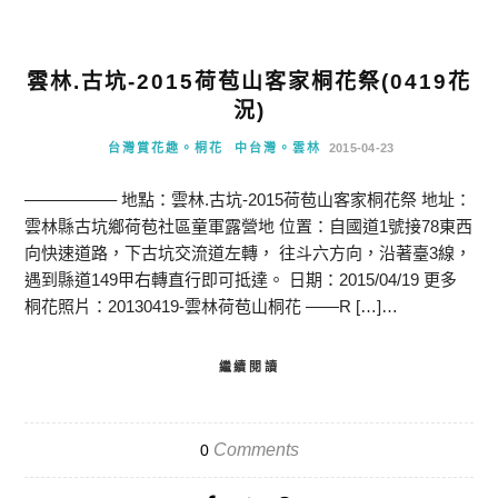
雲林.古坑-2015荷苞山客家桐花祭(0419花
況)
台灣賞花趣。桐花
中台灣。雲林
2015-04-23
—————– 地點：雲林.古坑-2015荷苞山客家桐花祭 地址：
雲林縣古坑鄉荷苞社區童軍露營地 位置：自國道1號接78東西
向快速道路，下古坑交流道左轉， 往斗六方向，沿著臺3線，
遇到縣道149甲右轉直行即可抵達。 日期：2015/04/19 更多
桐花照片：20130419-雲林荷苞山桐花 ——R […]…
繼續閱讀
Comments
0