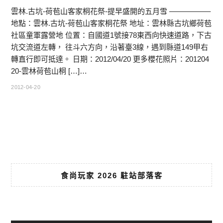
雲林.古坑-荷苞山客家桐花祭-提早盛開的五月雪 —————–
地點：雲林.古坑-荷苞山客家桐花祭 地址：雲林縣古坑鄉荷苞
社區童軍露營地 位置：自國道1號接78東西向快速道路，下古
坑交流道左轉， 往斗六方向，沿著臺3線，遇到縣道149甲右
轉直行即可抵達。 日期：2012/04/20 更多櫻花照片：201204
20-雲林荷苞山桐 […]…
2012-04-20
食尚玩家 2026 駐站部落客