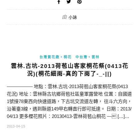
由
小詠
台灣賞花趣。桐花
中台灣。雲林
雲林.古坑-2013荷苞山客家桐花祭(0413花
況)(桐花細雨-真的下雨了-_-||)
—————– 地點：雲林.古坑-2013荷苞山客家桐花祭(0413
花況) 地址：雲林縣古坑鄉荷苞社區童軍露營地 位置：自國道
1號接78東西向快速道路，下古坑交流道左轉， 往斗六方向，
沿著臺3線，遇到縣道149甲右轉直行即可抵達。 日期：2013/
04/13 更多櫻花照片：20130413-雲林荷苞山桐花 — […]…
2013-04-15