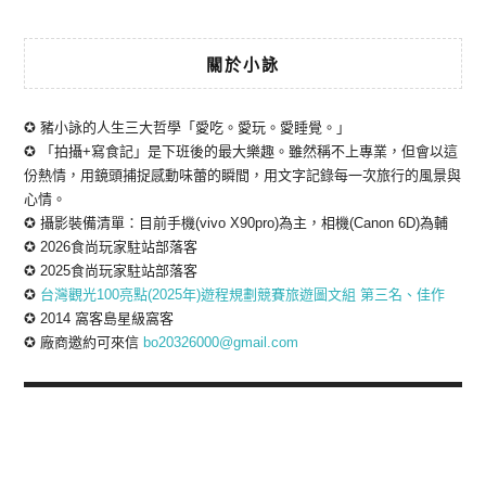
關於小詠
✪ 豬小詠的人生三大哲學「愛吃。愛玩。愛睡覺。」
✪ 「拍攝+寫食記」是下班後的最大樂趣。雖然稱不上專業，但會以這
份熱情，用鏡頭捕捉感動味蕾的瞬間，用文字記錄每一次旅行的風景與
心情。
✪ 攝影裝備清單：目前手機(vivo X90pro)為主，相機(Canon 6D)為輔
✪ 2026食尚玩家駐站部落客
✪ 2025食尚玩家駐站部落客
✪
台灣觀光100亮點(2025年)遊程規劃競賽旅遊圖文組 第三名、佳作
✪ 2014 窩客島星級窩客
✪ 廠商邀約可來信
bo20326000@gmail.com