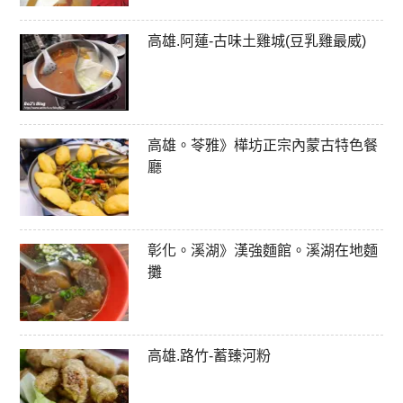
高雄.阿蓮-古味土雞城(豆乳雞最威)
高雄。苓雅》樺坊正宗內蒙古特色餐
廳
彰化。溪湖》漢強麵館。溪湖在地麵
攤
高雄.路竹-蓄臻河粉