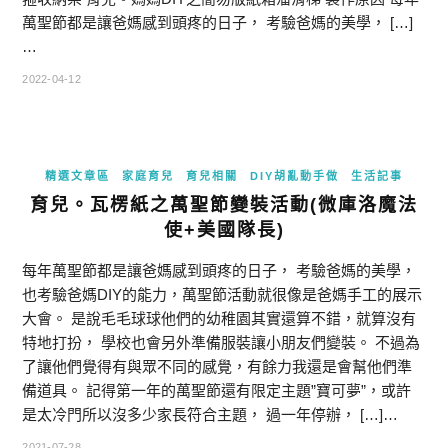
萬聖節都是讓爸媽感到頭疼的日子， 考驗爸媽的美學， […]
…
2022-04-12
精選文章區
家庭育兒
育兒相關
DIY胡亂動手做
生活記事
育兒。瓦楞紙之萬聖節變裝活動(微庫洛魔法
使+美國隊長)
每年萬聖節都是讓爸媽感到頭疼的日子， 考驗爸媽的美學，
也考驗爸媽DIY的能力，萬聖節活動就很像是爸媽手工的展示
大會。 是說毛毛球球他們的幼稚園其實還算不錯，就算沒有
特地打扮， 學校也會另外準備服裝讓小朋友們變裝。 不過為
了讓他們覺得有與眾不同的感覺，有餘力我還是會幫他們準
備道具。 記得第一年的萬聖節還有限定主題”寶可夢”，或許
是太冷門所以沒多少家長符合主題， 過一年停辦， […]…
2021-07-28