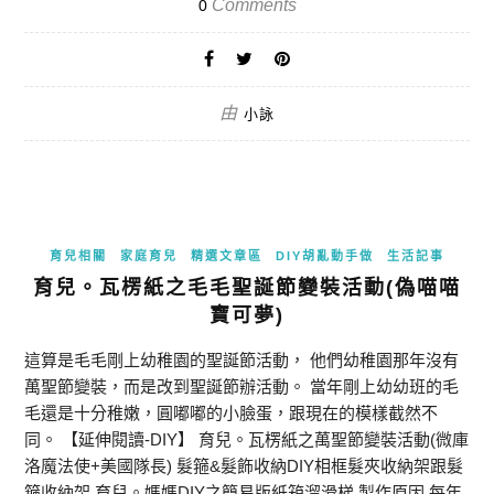
Comments
0
由
小詠
育兒相關
家庭育兒
精選文章區
DIY胡亂動手做
生活記事
育兒。瓦楞紙之毛毛聖誕節變裝活動(偽喵喵
寶可夢)
這算是毛毛剛上幼稚園的聖誕節活動， 他們幼稚園那年沒有
萬聖節變裝，而是改到聖誕節辦活動。 當年剛上幼幼班的毛
毛還是十分稚嫩，圓嘟嘟的小臉蛋，跟現在的模樣截然不
同。 【延伸閱讀-DIY】 育兒。瓦楞紙之萬聖節變裝活動(微庫
洛魔法使+美國隊長) 髮箍&髮飾收納DIY相框髮夾收納架跟髮
箍收納架 育兒。媽媽DIY之簡易版紙箱溜滑梯 製作原因 每年