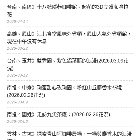
台南。南區》十八號隱巷咖啡館。超萌的3D立體咖啡拉
花
2026-04-14
高雄。鳳山》江北食堂風味外省麵，鳳山人氣外省麵館，
現在中午沒有休息
2026-03-22
台南。玉井》雙秀園。紫色錫葉藤的浪漫(2026.03.09花
況)
2026-03-12
南投。中寮》瑰蜜甜心玫瑰園。粉紅山丘麝香木祕境
(2026.02.26花況)
2026-03-09
南投。國姓》走訪九尖茶廠：(2026.02.26花況)
2026-03-06
雲林。古坑》探索青山坪咖啡農場、一場與麝香木的浪漫