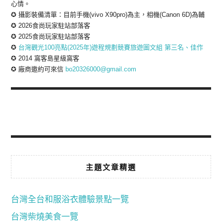
心情。
✪ 攝影裝備清單：目前手機(vivo X90pro)為主，相機(Canon 6D)為輔
✪ 2026食尚玩家駐站部落客
✪ 2025食尚玩家駐站部落客
✪
台灣觀光100亮點(2025年)遊程規劃競賽旅遊圖文組 第三名、佳作
✪ 2014 窩客島星級窩客
✪ 廠商邀約可來信
bo20326000@gmail.com
主題文章精選
台灣全台和服浴衣體驗景點一覽
台灣柴燒美食一覽