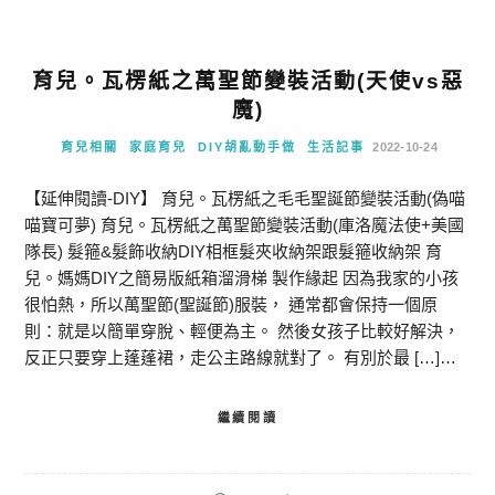
育兒。瓦楞紙之萬聖節變裝活動(天使vs惡
魔)
育兒相關
家庭育兒
DIY胡亂動手做
生活記事
2022-10-24
【延伸閱讀-DIY】 育兒。瓦楞紙之毛毛聖誕節變裝活動(偽喵
喵寶可夢) 育兒。瓦楞紙之萬聖節變裝活動(庫洛魔法使+美國
隊長) 髮箍&髮飾收納DIY相框髮夾收納架跟髮箍收納架 育
兒。媽媽DIY之簡易版紙箱溜滑梯 製作緣起 因為我家的小孩
很怕熱，所以萬聖節(聖誕節)服裝， 通常都會保持一個原
則：就是以簡單穿脫、輕便為主。 然後女孩子比較好解決，
反正只要穿上蓬蓬裙，走公主路線就對了。 有別於最 […]…
繼續閱讀