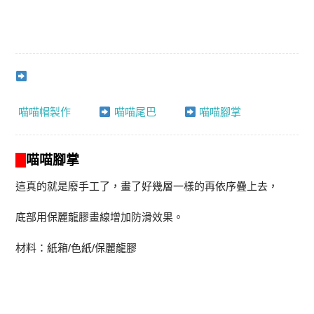
喵喵帽製作
喵喵尾巴
喵喵腳掌
喵喵腳掌
這真的就是廢手工了，畫了好幾層一樣的再依序疊上去，
底部用保麗龍膠畫線增加防滑效果。
材料：紙箱/色紙/保麗龍膠