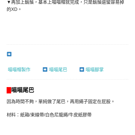
▼再加上鬍鬚，基本上喵喵帽就完成，只是鬍鬚還蠻容易掉
的XD。
喵喵帽製作
喵喵尾巴
喵喵腳掌
喵喵尾巴
因為時間不夠，單純做了尾巴，再用繩子固定在屁股。
材料：紙箱/束線帶/白色尼龍繩/牛皮紙膠帶