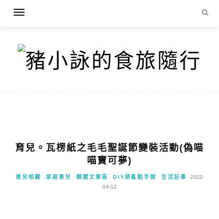
育兒。瓦楞紙之毛毛聖誕節變裝活動(偽喵
喵寶可夢)
育兒相關
家庭育兒
精選文章區
DIY胡亂動手做
生活記事
2022-
04-12