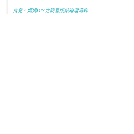
育兒。媽媽DIY之簡易版紙箱溜滑梯