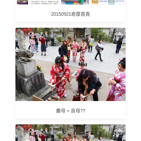
20150921奇摩首頁
嚴母 = 良母??