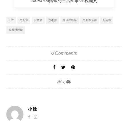
20090706豬頭的生活記事-地獄魔咒
DIY
萬聖節
瓦楞紙
幼稚園
寶可夢喵喵
萬聖節活動
聖誕節
聖誕節活動
Comments
0
由
小詠
小詠