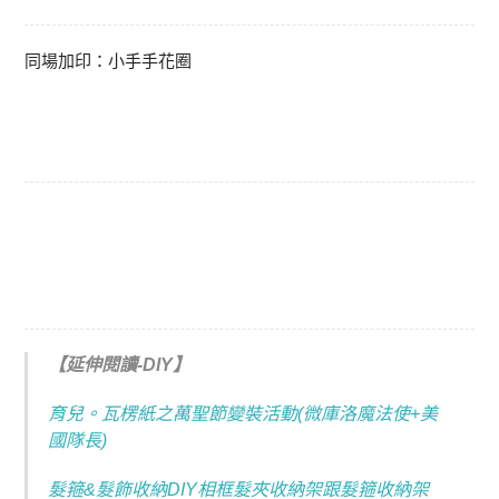
同場加印：小手手花圈
【延伸閱讀-DIY】
育兒。瓦楞紙之萬聖節變裝活動(微庫洛魔法使+美
國隊長)
髮箍&髮飾收納DIY相框髮夾收納架跟髮箍收納架