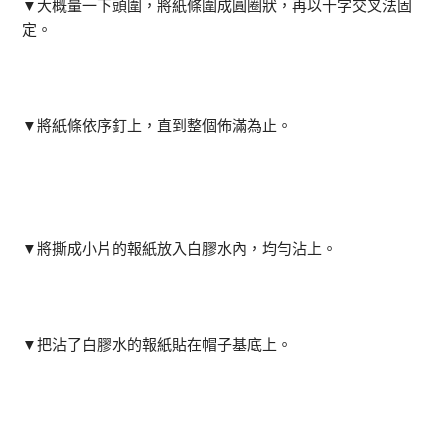
▼大概量一下頭圍，將紙條圍成圓圈狀，再以十字交叉法固
定。
▼將紙條依序釘上，直到整個佈滿為止。
▼將撕成小片的報紙放入白膠水內，均勻沾上。
▼把沾了白膠水的報紙貼在帽子基底上。