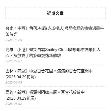
近期文章
台南。中西》角落.有貓(赤崁樓店)吸貓擼貓的療癒溫馨午
茶時光
2026-07-20
高雄。小港》微笑白雲Smiley Cloud薩摩耶軍團融化人
心、解放雙手的旋轉燒烤新體驗
2026-07-07
雲林。四湖》中湖百合花園。滿滿的百合花盛開中
(2026.04.29花況)
2026-05-04
嘉義。新港》板頭村阿嬤古厝。百合花綻放中
(2026.04.29花況)
2026-05-02