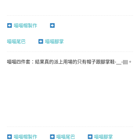
喵喵帽製作
喵喵尾巴
喵喵腳掌
喵喵四件套：結果真的派上用場的只有帽子跟腳掌鞋-__-||||。
喵喵帽製作
喵喵尾巴
喵喵腳掌