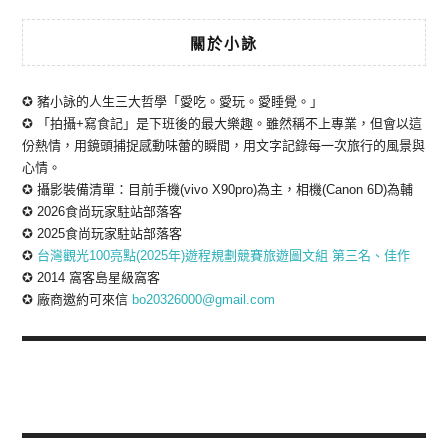
關於小詠
✪ 豬小詠的人生三大哲學「愛吃。愛玩。愛睡覺。」
✪ 「拍攝+寫食記」是下班後的最大樂趣。雖然稱不上專業，但會以這
份熱情，用鏡頭捕捉感動味蕾的瞬間，用文字記錄每一次旅行的風景與
心情。
✪ 攝影裝備清單：目前手機(vivo X90pro)為主，相機(Canon 6D)為輔
✪ 2026食尚玩家駐站部落客
✪ 2025食尚玩家駐站部落客
✪
台灣觀光100亮點(2025年)遊程規劃競賽旅遊圖文組 第三名、佳作
✪ 2014 窩客島星級窩客
✪ 廠商邀約可來信
bo20326000@gmail.com