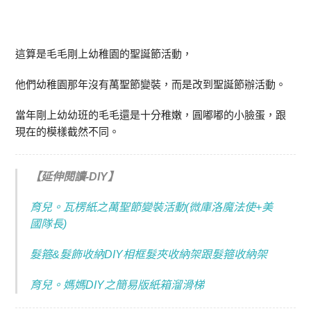
這算是毛毛剛上幼稚園的聖誕節活動，
他們幼稚園那年沒有萬聖節變裝，而是改到聖誕節辦活動。
當年剛上幼幼班的毛毛還是十分稚嫩，圓嘟嘟的小臉蛋，跟
現在的模樣截然不同。
【延伸閱讀-DIY】
育兒。瓦楞紙之萬聖節變裝活動(微庫洛魔法使+美
國隊長)
髮箍&髮飾收納DIY相框髮夾收納架跟髮箍收納架
育兒。媽媽DIY之簡易版紙箱溜滑梯