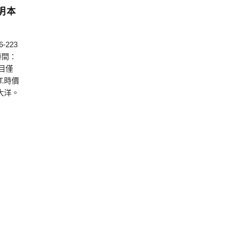
明本
223
時間：
價目僅
T.時價
大洋。