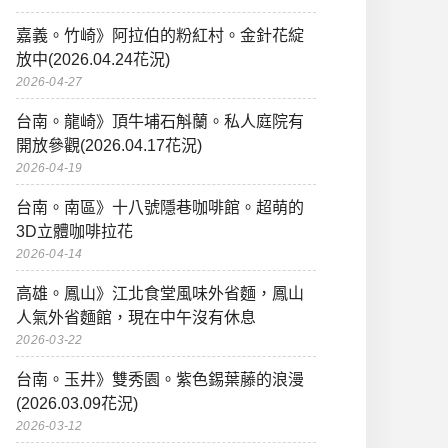
嘉義。竹崎》阿拉伯的粉紅村。金針花綻
放中(2026.04.24花況)
2026-04-27
台南。龍崎》頂牛埔石斛蘭。私人庭院有
開放參觀(2026.04.17花況)
2026-04-19
台南。南區》十八號隱巷咖啡館。超萌的
3D立體咖啡拉花
2026-04-14
高雄。鳳山》江北食堂風味外省麵，鳳山
人氣外省麵館，現在中午沒有休息
2026-03-22
台南。玉井》雙秀園。紫色錫葉藤的浪漫
(2026.03.09花況)
2026-03-12