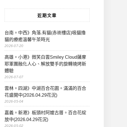
近期文章
台南。中西》角落.有貓(赤崁樓店)吸貓擼
貓的療癒溫馨午茶時光
2026-07-20
高雄。小港》微笑白雲Smiley Cloud薩摩
耶軍團融化人心、解放雙手的旋轉燒烤新
體驗
2026-07-07
雲林。四湖》中湖百合花園。滿滿的百合
花盛開中(2026.04.29花況)
2026-05-04
嘉義。新港》板頭村阿嬤古厝。百合花綻
放中(2026.04.29花況)
2026-05-02