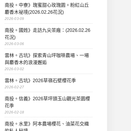
南投。中寮》瑰蜜甜心玫瑰園。粉紅山丘
麝香木祕境(2026.02.26花況)
2026-03-09
南投。國姓》走訪九尖茶廠：(2026.02.26
花況)
2026-03-06
雲林。古坑》探索青山坪咖啡農場、一場
與麝香木的浪漫邂逅
2026-03-02
雲林。古坑》2026草嶺石壁櫻花季
2026-02-27
南投。信義》2026草坪頭玉山觀光茶園櫻
花季
2026-02-18
南投。水里》阿本農場櫻花、油菜花交織
的私人秘境