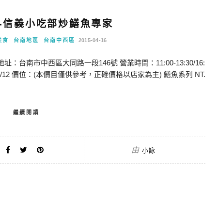
區-信義小吃部炒鱔魚專家
美食
台南地區
台南中西區
2015-04-16
：台南市中西區大同路一段146號 營業時間：11:00-13:30/16:
2015/4/12 價位：(本價目僅供參考，正確價格以店家為主) 鱔魚系列 NT.
繼續閱讀
由
小詠