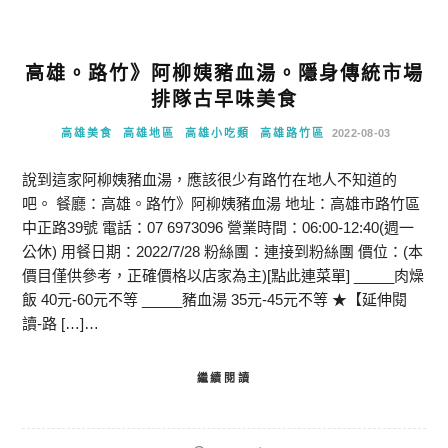
高雄。路竹》阿柳姨豬血湯。隱身傳統市場
排隊古早味美食
高雄美食
高雄地區
高雄小吃類
高雄路竹區
2022-08-03
說到這家阿柳姨豬血湯，應該很少有路竹在地人不知道的
吧。 餐廳：高雄。路竹》阿柳姨豬血湯 地址：高雄市路竹區
中正路39號 電話：07 6973096 營業時間：06:00-12:40(週一
公休) 用餐日期：2022/7/28 粉絲團：連接到粉絲團 價位：(本
價目僅供參考，正確價格以店家為主)[點此連菜單] _____肉燥
飯 40元-60元不等 _____豬血湯 35元-45元不等 ★【延伸閱
讀-路 […]…
繼續閱讀