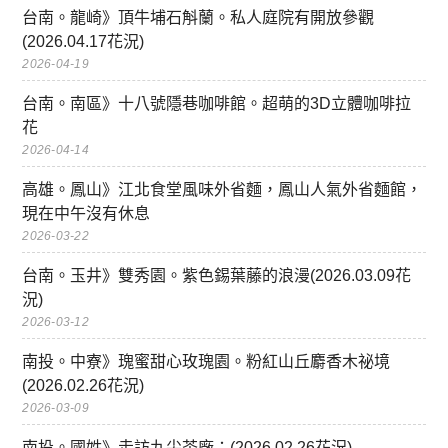
台南。龍崎》頂牛埔石斛蘭。私人庭院有開放參觀
(2026.04.17花況)
2026-04-19
台南。南區》十八號隱巷咖啡館。超萌的3D立體咖啡拉
花
2026-04-14
高雄。鳳山》江北食堂風味外省麵，鳳山人氣外省麵館，
現在中午沒有休息
2026-03-22
台南。玉井》雙秀園。紫色錫葉藤的浪漫(2026.03.09花
況)
2026-03-12
南投。中寮》瑰蜜甜心玫瑰園。粉紅山丘麝香木祕境
(2026.02.26花況)
2026-03-09
南投。國姓》走訪九尖茶廠：(2026.02.26花況)