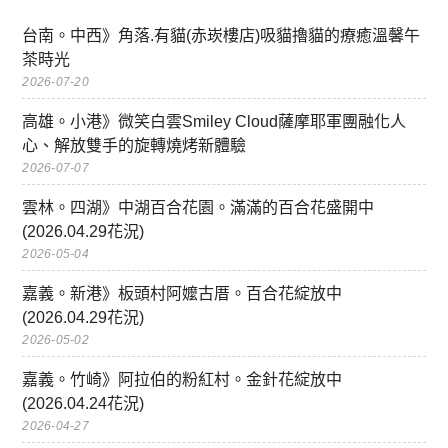
台南。中西》角落.有貓(赤崁樓店)吸貓擼貓的療癒溫馨午
茶時光
2026-07-20
高雄。小港》微笑白雲Smiley Cloud薩摩耶軍團融化人
心、解放雙手的旋轉燒烤新體驗
2026-07-07
雲林。四湖》中湖百合花園。滿滿的百合花盛開中
(2026.04.29花況)
2026-05-04
嘉義。新港》板頭村阿嬤古厝。百合花綻放中
(2026.04.29花況)
2026-05-02
嘉義。竹崎》阿拉伯的粉紅村。金針花綻放中
(2026.04.24花況)
2026-04-27