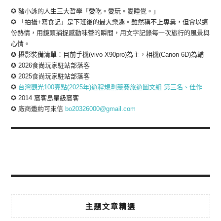
✪ 豬小詠的人生三大哲學「愛吃。愛玩。愛睡覺。」
✪ 「拍攝+寫食記」是下班後的最大樂趣。雖然稱不上專業，但會以這
份熱情，用鏡頭捕捉感動味蕾的瞬間，用文字記錄每一次旅行的風景與
心情。
✪ 攝影裝備清單：目前手機(vivo X90pro)為主，相機(Canon 6D)為輔
✪ 2026食尚玩家駐站部落客
✪ 2025食尚玩家駐站部落客
✪
台灣觀光100亮點(2025年)遊程規劃競賽旅遊圖文組 第三名、佳作
✪ 2014 窩客島星級窩客
✪ 廠商邀約可來信
bo20326000@gmail.com
主題文章精選