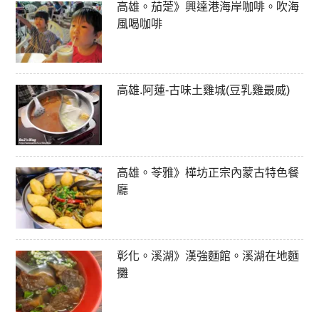
高雄。茄萣》興達港海岸咖啡。吹海
風喝咖啡
高雄.阿蓮-古味土雞城(豆乳雞最威)
高雄。苓雅》樺坊正宗內蒙古特色餐
廳
彰化。溪湖》漢強麵館。溪湖在地麵
攤