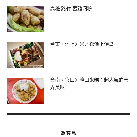
高雄.路竹-蓄臻河粉
台東。池上》米之鄉池上便當
台南。官田》隆田米糕：超人氣的巷
弄美味
窩客島