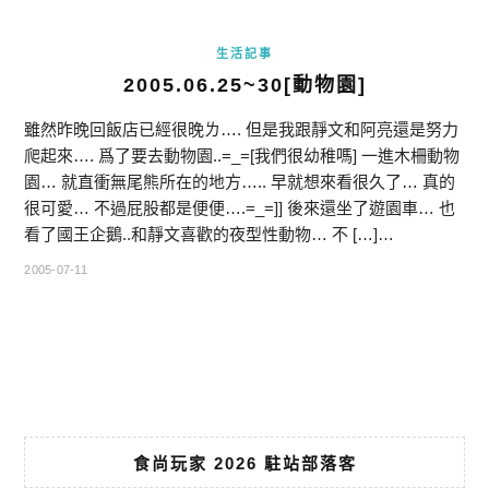
生活記事
2005.06.25~30[動物園]
雖然昨晚回飯店已經很晚ㄌ…. 但是我跟靜文和阿亮還是努力
爬起來…. 爲了要去動物園..=_=[我們很幼稚嗎] 一進木柵動物
園… 就直衝無尾熊所在的地方….. 早就想來看很久了… 真的
很可愛… 不過屁股都是便便….=_=]] 後來還坐了遊園車… 也
看了國王企鵝..和靜文喜歡的夜型性動物… 不 […]…
2005-07-11
食尚玩家 2026 駐站部落客