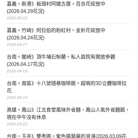
嘉義。新港》板頭村阿嬤古厝。百合花綻放中
(2026.04.29花況)
2026-05-02
嘉義。竹崎》阿拉伯的粉紅村。金針花綻放中
(2026.04.24花況)
2026-04-27
台南。龍崎》頂牛埔石斛蘭。私人庭院有開放參觀
(2026.04.17花況)
2026-04-19
台南。南區》十八號隱巷咖啡館。超萌的3D立體咖啡拉
花
2026-04-14
高雄。鳳山》江北食堂風味外省麵，鳳山人氣外省麵館，
現在中午沒有休息
2026-03-22
台南。玉井》雙秀園。紫色錫葉藤的浪漫(2026.03.09花