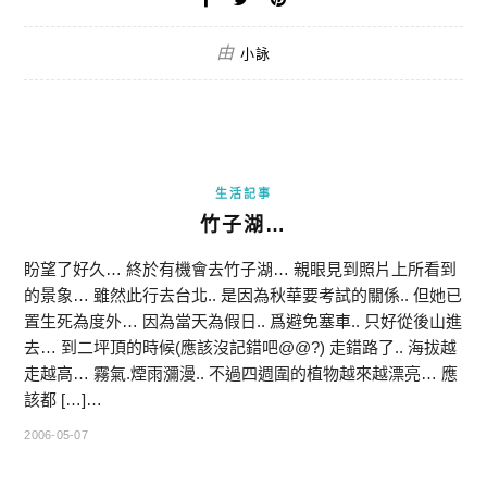
由
小詠
生活記事
竹子湖…
盼望了好久… 終於有機會去竹子湖… 親眼見到照片上所看到
的景象… 雖然此行去台北.. 是因為秋華要考試的關係.. 但她已
置生死為度外… 因為當天為假日.. 爲避免塞車.. 只好從後山進
去… 到二坪頂的時候(應該沒記錯吧@@?) 走錯路了.. 海拔越
走越高… 霧氣.煙雨瀰漫.. 不過四週圍的植物越來越漂亮… 應
該都 […]…
2006-05-07