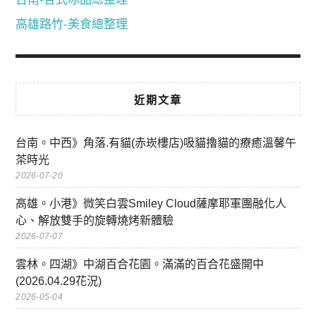
高雄路竹-美食總整理
近期文章
台南。中西》角落.有貓(赤崁樓店)吸貓擼貓的療癒溫馨午
茶時光
2026-07-20
高雄。小港》微笑白雲Smiley Cloud薩摩耶軍團融化人
心、解放雙手的旋轉燒烤新體驗
2026-07-07
雲林。四湖》中湖百合花園。滿滿的百合花盛開中
(2026.04.29花況)
2026-05-04