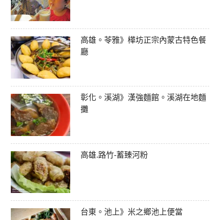
高雄。苓雅》樺坊正宗內蒙古特色餐
廳
彰化。溪湖》漢強麵館。溪湖在地麵
攤
高雄.路竹-蓄臻河粉
台東。池上》米之鄉池上便當