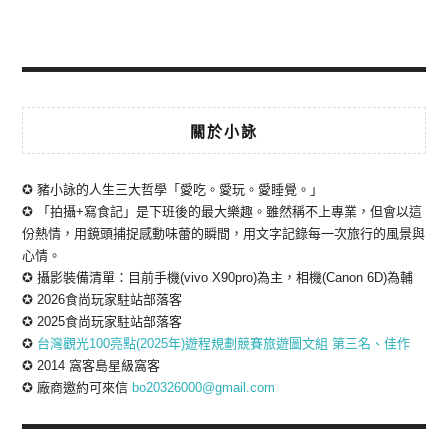
關於小詠
✪ 豬小詠的人生三大哲學「愛吃。愛玩。愛睡覺。」
✪ 「拍攝+寫食記」是下班後的最大樂趣。雖然稱不上專業，但會以這
份熱情，用鏡頭捕捉感動味蕾的瞬間，用文字記錄每一次旅行的風景與
心情。
✪ 攝影裝備清單：目前手機(vivo X90pro)為主，相機(Canon 6D)為輔
✪ 2026食尚玩家駐站部落客
✪ 2025食尚玩家駐站部落客
✪
台灣觀光100亮點(2025年)遊程規劃競賽旅遊圖文組 第三名、佳作
✪ 2014 窩客島星級窩客
✪ 廠商邀約可來信
bo20326000@gmail.com