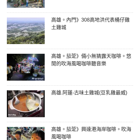
高雄。內門》308高地洪代表桶仔雞
土雞城
高雄。茄萣》倆小無猜露天咖啡。悠
閒的吹海風喝咖啡聽音樂
高雄.阿蓮-古味土雞城(豆乳雞最威)
高雄。茄萣》興達港海岸咖啡。吹海
風喝咖啡