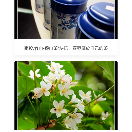
南投.竹山-遊山茶訪-焙一壺專屬於自己的茶