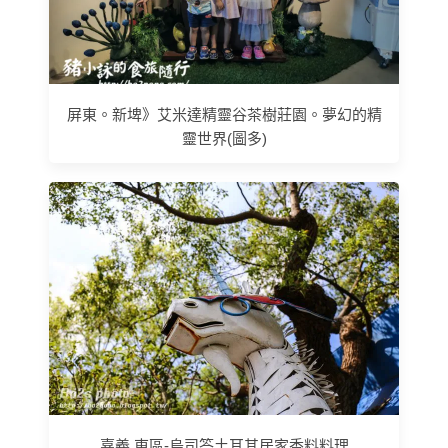
屏東。新埤》艾米達精靈谷茶樹莊園。夢幻的精
靈世界(圖多)
嘉義.東區-烏司答土耳其居家香料料理