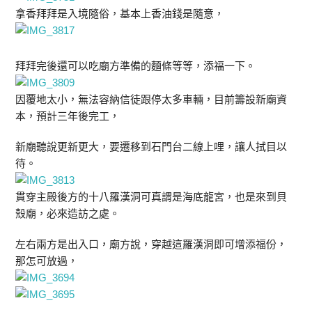
拿香拜拜是入境隨俗，基本上香油錢是隨意，
拜拜完後還可以吃廟方準備的麵條等等，添福一下。
因覆地太小，無法容納信徒跟停太多車輛，目前籌設新廟資
本，預計三年後完工，
新廟聽說更新更大，要遷移到石門台二線上哩，讓人拭目以
待。
貫穿主殿後方的十八羅漢洞可真謂是海底龍宮，也是來到貝
殼廟，必來造訪之處。
左右兩方是出入口，廟方說，穿越這羅漢洞即可增添福份，
那怎可放過，