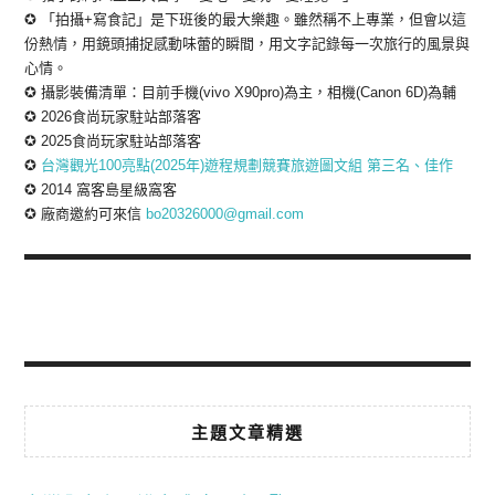
✪ 「拍攝+寫食記」是下班後的最大樂趣。雖然稱不上專業，但會以這
份熱情，用鏡頭捕捉感動味蕾的瞬間，用文字記錄每一次旅行的風景與
心情。
✪ 攝影裝備清單：目前手機(vivo X90pro)為主，相機(Canon 6D)為輔
✪ 2026食尚玩家駐站部落客
✪ 2025食尚玩家駐站部落客
✪
台灣觀光100亮點(2025年)遊程規劃競賽旅遊圖文組 第三名、佳作
✪ 2014 窩客島星級窩客
✪ 廠商邀約可來信
bo20326000@gmail.com
主題文章精選