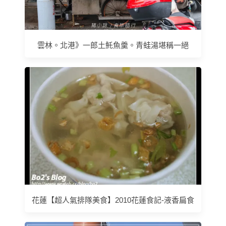
雲林。北港》一郎土魠魚羹。青蛙湯堪稱一絕
花蓮【超人氣排隊美食】2010花蓮食記-液香扁食