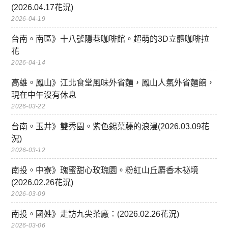
(2026.04.17花況)
2026-04-19
台南。南區》十八號隱巷咖啡館。超萌的3D立體咖啡拉
花
2026-04-14
高雄。鳳山》江北食堂風味外省麵，鳳山人氣外省麵館，
現在中午沒有休息
2026-03-22
台南。玉井》雙秀園。紫色錫葉藤的浪漫(2026.03.09花
況)
2026-03-12
南投。中寮》瑰蜜甜心玫瑰園。粉紅山丘麝香木祕境
(2026.02.26花況)
2026-03-09
南投。國姓》走訪九尖茶廠：(2026.02.26花況)
2026-03-06