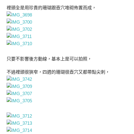
裡頭全是用珍貴的珊瑚跟壺穴堆砌佈置而成，
只要不影響後方動線，基本上是可以拍照，
不過裡頭很狹窄，四週的珊瑚很壺穴又都帶點尖刺，