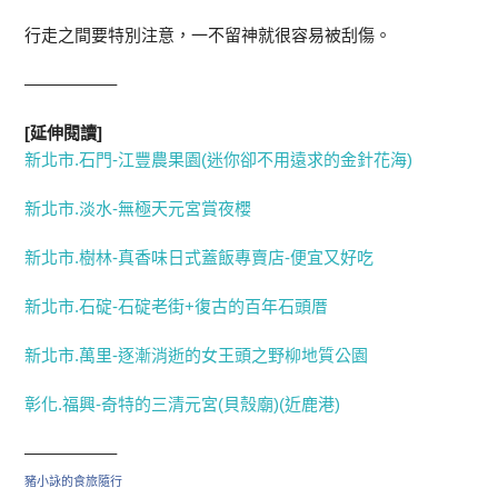
行走之間要特別注意，一不留神就很容易被刮傷。
—————–
[延伸閱讀]
新北市.石門-江豐農果園(迷你卻不用遠求的金針花海)
新北市.淡水-無極天元宮賞夜櫻
新北市.樹林-真香味日式蓋飯專賣店-便宜又好吃
新北市.石碇-石碇老街+復古的百年石頭厝
新北市.萬里-逐漸消逝的女王頭之野柳地質公園
彰化.福興-奇特的三清元宮(貝殼廟)(近鹿港)
—————–
豬小詠的食旅隨行