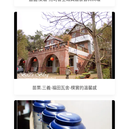
苗栗.三義-福田瓦舍-樸實的溫馨感