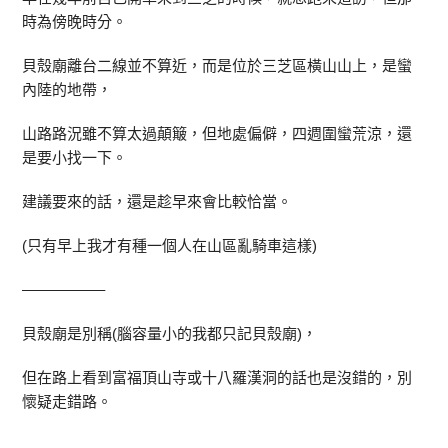
時為傍晚時分。
貝殼廟離台二線並不算近，而是位於三芝區橫山山上，是蠻
內陸的地帶，
山路路況雖不算太過顛簸，但地處偏僻，四週圍蠻荒涼，還
是要小找一下。
建議要來的話，還是趁早來會比較恰當。
(只有早上我才有種一個人在山區亂騎車這樣)
—————–
貝殼廟是別稱(腦容量小的我都只記貝殼廟)，
但在路上看到富福頂山寺或十八羅漢洞的話也是沒錯的，別
懷疑走錯路。