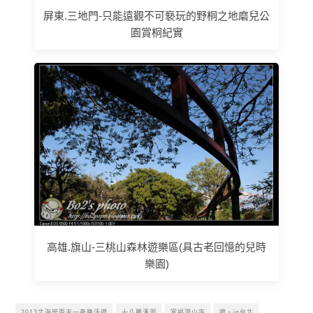
屏東.三地門-只能遠觀不可褻玩的野桐之地磨兒公
園賞桐紀實
高雄.旗山-三桃山森林遊樂區(具古老回憶的兒時
樂園)
2013北海岸兩天一夜樂活遊
十八羅漢洞
富福頂山寺
遊。in台北