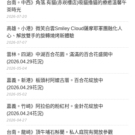
台南。中西》角落.有貓(赤崁樓店)吸貓擼貓的療癒溫馨午
茶時光
2026-07-20
高雄。小港》微笑白雲Smiley Cloud薩摩耶軍團融化人
心、解放雙手的旋轉燒烤新體驗
2026-07-07
雲林。四湖》中湖百合花園。滿滿的百合花盛開中
(2026.04.29花況)
2026-05-04
嘉義。新港》板頭村阿嬤古厝。百合花綻放中
(2026.04.29花況)
2026-05-02
嘉義。竹崎》阿拉伯的粉紅村。金針花綻放中
(2026.04.24花況)
2026-04-27
台南。龍崎》頂牛埔石斛蘭。私人庭院有開放參觀