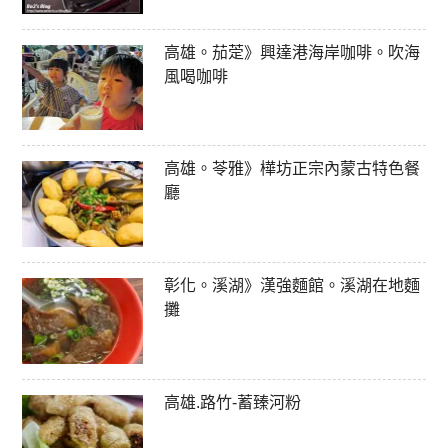
高雄。茄萣》興達港海岸咖啡。吹海
風喝咖啡
高雄。苓雅》樺坊正宗內蒙古特色餐
廳
彰化。溪湖》漢強麵館。溪湖在地麵
攤
高雄.路竹-蓄臻河粉