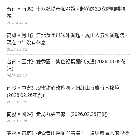
台南。南區》十八號隱巷咖啡館。超萌的3D立體咖啡拉
花
2026-04-14
高雄。鳳山》江北食堂風味外省麵，鳳山人氣外省麵館，
現在中午沒有休息
2026-03-22
台南。玉井》雙秀園。紫色錫葉藤的浪漫(2026.03.09花
況)
2026-03-12
南投。中寮》瑰蜜甜心玫瑰園。粉紅山丘麝香木祕境
(2026.02.26花況)
2026-03-09
南投。國姓》走訪九尖茶廠：(2026.02.26花況)
2026-03-06
雲林。古坑》探索青山坪咖啡農場、一場與麝香木的浪漫