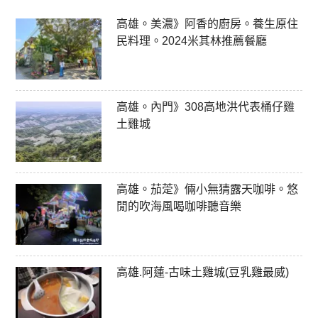
高雄。美濃》阿香的廚房。養生原住
民料理。2024米其林推薦餐廳
高雄。內門》308高地洪代表桶仔雞
土雞城
高雄。茄萣》倆小無猜露天咖啡。悠
閒的吹海風喝咖啡聽音樂
高雄.阿蓮-古味土雞城(豆乳雞最威)