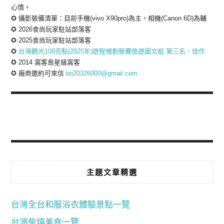
心情。
✪ 攝影裝備清單：目前手機(vivo X90pro)為主，相機(Canon 6D)為輔
✪ 2026食尚玩家駐站部落客
✪ 2025食尚玩家駐站部落客
✪
台灣觀光100亮點(2025年)遊程規劃競賽旅遊圖文組 第三名、佳作
✪ 2014 窩客島星級窩客
✪ 廠商邀約可來信
bo20326000@gmail.com
主題文章精選
台灣全台和服浴衣體驗景點一覽
台灣柴燒美食一覽