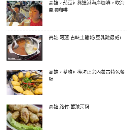
高雄。茄萣》興達港海岸咖啡。吹海
風喝咖啡
高雄.阿蓮-古味土雞城(豆乳雞最威)
高雄。苓雅》樺坊正宗內蒙古特色餐
廳
高雄.路竹-蓄臻河粉