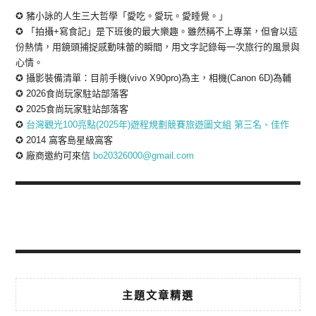
✪ 豬小詠的人生三大哲學「愛吃。愛玩。愛睡覺。」
✪ 「拍攝+寫食記」是下班後的最大樂趣。雖然稱不上專業，但會以這
份熱情，用鏡頭捕捉感動味蕾的瞬間，用文字記錄每一次旅行的風景與
心情。
✪ 攝影裝備清單：目前手機(vivo X90pro)為主，相機(Canon 6D)為輔
✪ 2026食尚玩家駐站部落客
✪ 2025食尚玩家駐站部落客
✪
台灣觀光100亮點(2025年)遊程規劃競賽旅遊圖文組 第三名、佳作
✪ 2014 窩客島星級窩客
✪ 廠商邀約可來信
bo20326000@gmail.com
主題文章精選