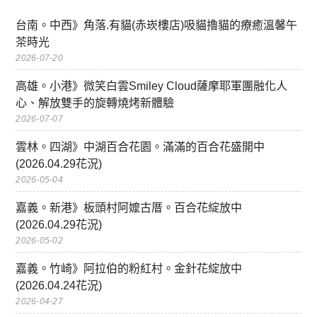
台南。中西》角落.有貓(赤崁樓店)吸貓擼貓的療癒溫馨午
茶時光
2026-07-20
高雄。小港》微笑白雲Smiley Cloud薩摩耶軍團融化人
心、解放雙手的旋轉燒烤新體驗
2026-07-07
雲林。四湖》中湖百合花園。滿滿的百合花盛開中
(2026.04.29花況)
2026-05-04
嘉義。新港》板頭村阿嬤古厝。百合花綻放中
(2026.04.29花況)
2026-05-02
嘉義。竹崎》阿拉伯的粉紅村。金針花綻放中
(2026.04.24花況)
2026-04-27