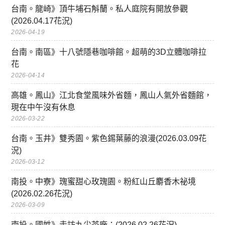
台南。龍崎》頂牛埔石斛蘭。私人庭院有開放參觀
(2026.04.17花況)
2026-04-19
台南。南區》十八號隱巷咖啡館。超萌的3D立體咖啡拉
花
2026-04-14
高雄。鳳山》江北食堂風味外省麵，鳳山人氣外省麵館，
現在中午沒有休息
2026-03-22
台南。玉井》雙秀園。紫色錫葉藤的浪漫(2026.03.09花
況)
2026-03-12
南投。中寮》瑰蜜甜心玫瑰園。粉紅山丘麝香木祕境
(2026.02.26花況)
2026-03-09
南投。國姓》走訪九尖茶廠：(2026.02.26花況)