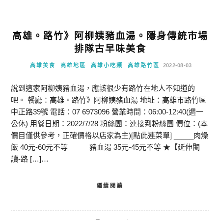
高雄。路竹》阿柳姨豬血湯。隱身傳統市場
排隊古早味美食
高雄美食
高雄地區
高雄小吃類
高雄路竹區
2022-08-03
說到這家阿柳姨豬血湯，應該很少有路竹在地人不知道的
吧。 餐廳：高雄。路竹》阿柳姨豬血湯 地址：高雄市路竹區
中正路39號 電話：07 6973096 營業時間：06:00-12:40(週一
公休) 用餐日期：2022/7/28 粉絲團：連接到粉絲團 價位：(本
價目僅供參考，正確價格以店家為主)[點此連菜單] _____肉燥
飯 40元-60元不等 _____豬血湯 35元-45元不等 ★【延伸閱
讀-路 […]…
繼續閱讀