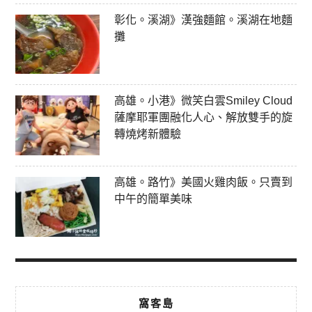
彰化。溪湖》漢強麵館。溪湖在地麵
攤
高雄。小港》微笑白雲Smiley Cloud
薩摩耶軍團融化人心、解放雙手的旋
轉燒烤新體驗
高雄。路竹》美國火雞肉飯。只賣到
中午的簡單美味
窩客島