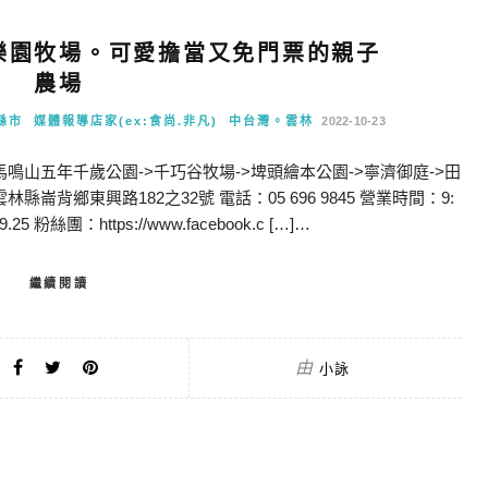
樂園牧場。可愛擔當又免門票的親子
農場
縣市
媒體報導店家(ex:食尚.非凡)
中台灣。雲林
2022-10-23
馬鳴山五年千歲公園->千巧谷牧場->埤頭繪本公園->寧濟御庭->田
背鄉東興路182之32號 電話：05 696 9845 營業時間：9:
.25 粉絲團：https://www.facebook.c […]…
繼續閱讀
由
小詠