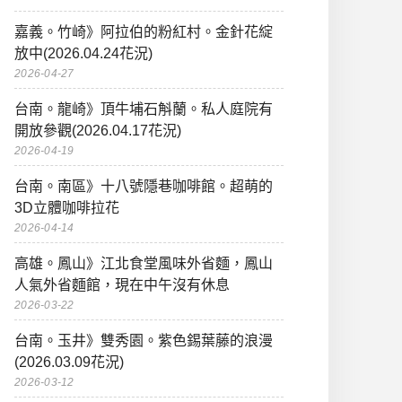
嘉義。竹崎》阿拉伯的粉紅村。金針花綻
放中(2026.04.24花況)
2026-04-27
台南。龍崎》頂牛埔石斛蘭。私人庭院有
開放參觀(2026.04.17花況)
2026-04-19
台南。南區》十八號隱巷咖啡館。超萌的
3D立體咖啡拉花
2026-04-14
高雄。鳳山》江北食堂風味外省麵，鳳山
人氣外省麵館，現在中午沒有休息
2026-03-22
台南。玉井》雙秀園。紫色錫葉藤的浪漫
(2026.03.09花況)
2026-03-12