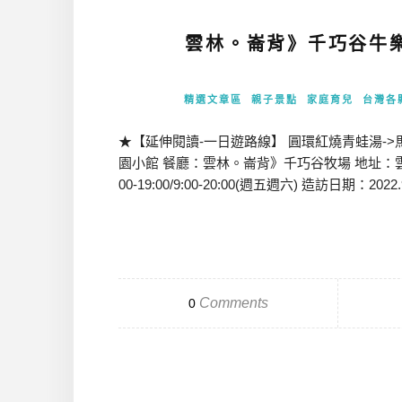
雲林。崙背》千巧谷牛
精選文章區
親子景點
家庭育兒
台灣各
★【延伸閱讀-一日遊路線】 圓環紅燒青蛙湯->
園小館 餐廳：雲林。崙背》千巧谷牧場 地址：雲林縣崙
00-19:00/9:00-20:00(週五週六) 造訪日期：2022.9
Comments
0