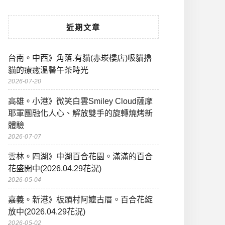
近期文章
台南。中西》角落.有貓(赤崁樓店)吸貓擼
貓的療癒溫馨午茶時光
2026-07-20
高雄。小港》微笑白雲Smiley Cloud薩摩
耶軍團融化人心、解放雙手的旋轉燒烤新
體驗
2026-07-07
雲林。四湖》中湖百合花園。滿滿的百合
花盛開中(2026.04.29花況)
2026-05-04
嘉義。新港》板頭村阿嬤古厝。百合花綻
放中(2026.04.29花況)
2026-05-02