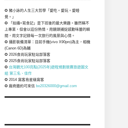
✪ 豬小詠的人生三大哲學「愛吃。愛玩。愛睡
覺。」
✪ 「拍攝+寫食記」是下班後的最大樂趣。雖然稱不
上專業，但會以這份熱情，用鏡頭捕捉感動味蕾的瞬
間，用文字記錄每一次旅行的風景與心情。
✪ 攝影裝備清單：目前手機(vivo X90pro)為主，相機
(Canon 6D)為輔
✪ 2026食尚玩家駐站部落客
✪ 2025食尚玩家駐站部落客
✪
台灣觀光100亮點(2025年)遊程規劃競賽旅遊圖文
組 第三名、佳作
✪ 2014 窩客島星級窩客
✪ 廠商邀約可來信
bo20326000@gmail.com