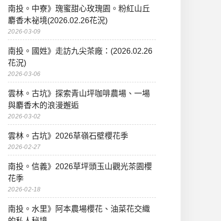
南投。中寮》瑰蜜甜心玫瑰園。粉紅山丘
麝香木祕境(2026.02.26花況)
2026-03-09
南投。國姓》走訪九尖茶廠：(2026.02.26
花況)
2026-03-06
雲林。古坑》探索青山坪咖啡農場、一場
與麝香木的浪漫邂逅
2026-03-02
雲林。古坑》2026草嶺石壁櫻花季
2026-02-27
南投。信義》2026草坪頭玉山觀光茶園櫻
花季
2026-02-18
南投。水里》阿本農場櫻花、油菜花交織
的私人秘境