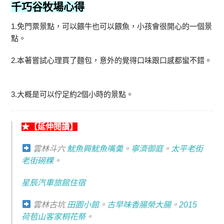
千巧谷牧場
心得
1.免門票景點，可以餵牛也可以餵魚，小孩會很開心的一個景
點。
2.本著嘗試心理買了麵包，意外的覺得口味跟口感都蠻不錯。
3.大概是可以佇足約2個小時的景點。
★【延伸閱讀】
雲林斗六
魷魚興魷魚嘴羮
。
寧濟御庭
。
太平老街
老街碗粿
。
星辰汽車旅館住宿
雲林古坑
田園小館
。
古早味香腸榮大腸
。
2015
荷苞山客家桐花祭
。