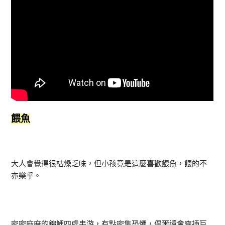
餵魚
大人會覺得很枯燥乏味，但小孩竟是這麼喜歡餵魚，餵的不
亦樂乎。
密密麻麻的錦鯉四處串游，有點密集恐懼，偶爾還會穿插巨