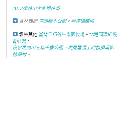
2013荷苞山客家桐花祭
雲林西螺
埤頭繪本公園
。
琴連碗粿城
雲林其他
崙背千巧谷牛樂園牧場
。
北港圓環紅燒
青蛙湯
。
褒忠馬鳴山五年千歲公園
。
虎尾屋頂上的貓頂溪彩
繪貓村
。