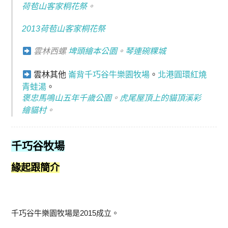
荷苞山客家桐花祭
。
2013荷苞山客家桐花祭
雲林西螺
埤頭繪本公園
。
琴連碗粿城
雲林其他
崙背千巧谷牛樂園牧場
。
北港圓環紅燒
青蛙湯
。
褒忠馬鳴山五年千歲公園
。
虎尾屋頂上的貓頂溪彩
繪貓村
。
千巧谷牧場
緣起跟簡介
千巧谷牛樂園牧場是2015成立。