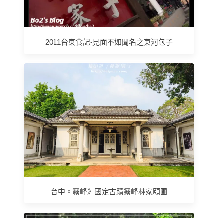
2011台東食記-見面不如聞名之東河包子
台中。霧峰》國定古蹟霧峰林家頤圃