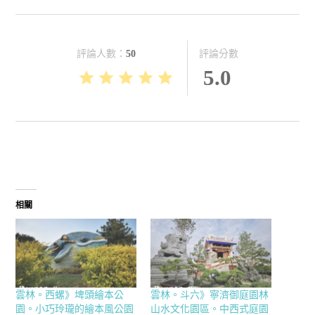
評論分數
評論人數：
50
5.0
相關
雲林。西螺》埤頭繪本公
雲林。斗六》寧濟御庭園林
園。小巧玲瓏的繪本風公園
山水文化園區。中西式庭園