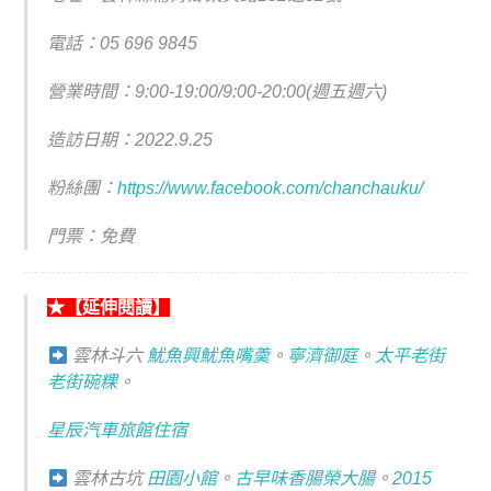
電話：
05 696 9845
營業時間：9:00-19:00/9:00-20:00(週五週六)
造訪日期：2022.9.25
粉絲團：
https://www.facebook.com/chanchauku/
門票：免費
★【延伸閱讀】
雲林斗六
魷魚興魷魚嘴羮
。
寧濟御庭
。
太平老街
老街碗粿
。
星辰汽車旅館住宿
雲林古坑
田園小館
。
古早味香腸榮大腸
。
2015