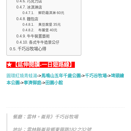
巧克力店
冰淇淋店
鮮奶霜淇淋 60元
麵包店
臭豆腐堡 35元
布蕾堡 40元
牛牛裝置藝術
各式牛牛造景公仔
千巧谷牧場心得
★【延伸閱讀-一日遊路線】
圓環紅燒青蛙湯
->
馬鳴山五年千歲公園
->
千巧谷牧場
->
埤頭繪
本公園
->
寧濟御庭
->
田園小館
餐廳：雲林。崙背》千巧谷牧場
地址：雲林縣崙背鄉東興路182之32號