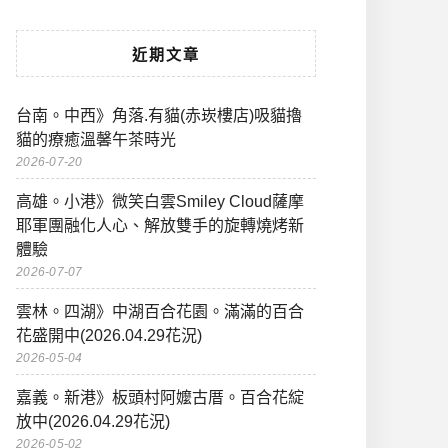
近期文章
台南。中西》角落.有貓(赤崁樓店)吸貓擼
貓的療癒溫馨午茶時光
2026-07-20
高雄。小港》微笑白雲Smiley Cloud薩摩
耶軍團融化人心、解放雙手的旋轉燒烤新
體驗
2026-07-07
雲林。四湖》中湖百合花園。滿滿的百合
花盛開中(2026.04.29花況)
2026-05-04
嘉義。新港》板頭村阿嬤古厝。百合花綻
放中(2026.04.29花況)
2026-05-02