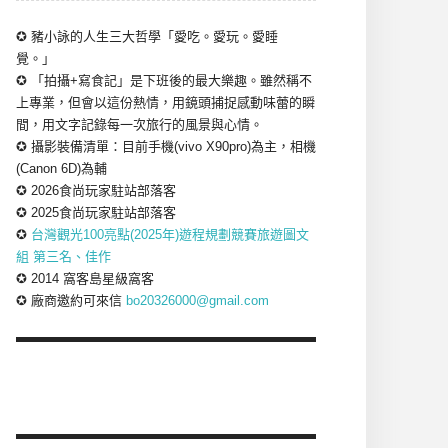
✪ 豬小詠的人生三大哲學「愛吃。愛玩。愛睡
覺。」
✪ 「拍攝+寫食記」是下班後的最大樂趣。雖然稱不
上專業，但會以這份熱情，用鏡頭捕捉感動味蕾的瞬
間，用文字記錄每一次旅行的風景與心情。
✪ 攝影裝備清單：目前手機(vivo X90pro)為主，相機
(Canon 6D)為輔
✪ 2026食尚玩家駐站部落客
✪ 2025食尚玩家駐站部落客
✪
台灣觀光100亮點(2025年)遊程規劃競賽旅遊圖文
組 第三名、佳作
✪ 2014 窩客島星級窩客
✪ 廠商邀約可來信
bo20326000@gmail.com