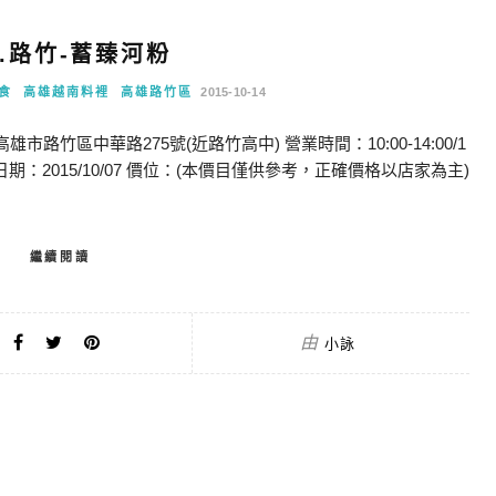
.路竹-蓄臻河粉
食
高雄越南料裡
高雄路竹區
2015-10-14
路竹區中華路275號(近路竹高中) 營業時間：10:00-14:00/1
39 用餐日期：2015/10/07 價位：(本價目僅供參考，正確價格以店家為主)
繼續閱讀
由
小詠