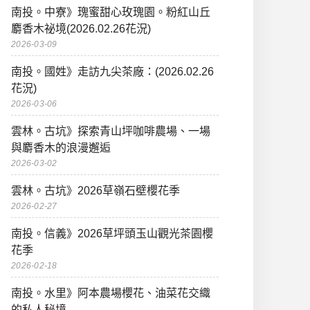
南投。中寮》瑰蜜甜心玫瑰園。粉紅山丘
麝香木祕境(2026.02.26花況)
2026-03-09
南投。國姓》走訪九尖茶廠：(2026.02.26
花況)
2026-03-06
雲林。古坑》探索青山坪咖啡農場、一場
與麝香木的浪漫邂逅
2026-03-02
雲林。古坑》2026草嶺石壁櫻花季
2026-02-27
南投。信義》2026草坪頭玉山觀光茶園櫻
花季
2026-02-18
南投。水里》阿本農場櫻花、油菜花交織
的私人秘境