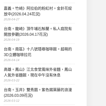
嘉義。竹崎》阿拉伯的粉紅村。金針花綻
放中(2026.04.24花況)
2026-04-27
台南。龍崎》頂牛埔石斛蘭。私人庭院有
開放參觀(2026.04.17花況)
2026-04-19
台南。南區》十八號隱巷咖啡館。超萌的
3D立體咖啡拉花
2026-04-14
高雄。鳳山》江北食堂風味外省麵，鳳山
人氣外省麵館，現在中午沒有休息
2026-03-22
台南。玉井》雙秀園。紫色錫葉藤的浪漫
(2026.03.09花況)
2026-03-12