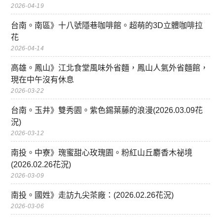
2026-04-19
台南。南區》十八號隱巷咖啡館。超萌的3D立體咖啡拉
花
2026-04-14
高雄。鳳山》江北食堂風味外省麵，鳳山人氣外省麵館，
現在中午沒有休息
2026-03-22
台南。玉井》雙秀園。紫色錫葉藤的浪漫(2026.03.09花
況)
2026-03-12
南投。中寮》瑰蜜甜心玫瑰園。粉紅山丘麝香木祕境
(2026.02.26花況)
2026-03-09
南投。國姓》走訪九尖茶廠：(2026.02.26花況)
2026-03-06