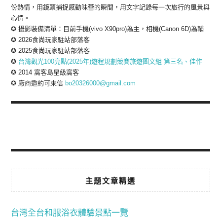
份熱情，用鏡頭捕捉感動味蕾的瞬間，用文字記錄每一次旅行的風景與
心情。
✪ 攝影裝備清單：目前手機(vivo X90pro)為主，相機(Canon 6D)為輔
✪ 2026食尚玩家駐站部落客
✪ 2025食尚玩家駐站部落客
✪
台灣觀光100亮點(2025年)遊程規劃競賽旅遊圖文組 第三名、佳作
✪ 2014 窩客島星級窩客
✪ 廠商邀約可來信
bo20326000@gmail.com
主題文章精選
台灣全台和服浴衣體驗景點一覽