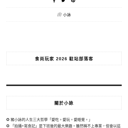
由
小詠
食尚玩家 2026 駐站部落客
關於小詠
✪ 豬小詠的人生三大哲學「愛吃。愛玩。愛睡覺。」
✪ 「拍攝+寫食記」是下班後的最大樂趣。雖然稱不上專業，但會以這