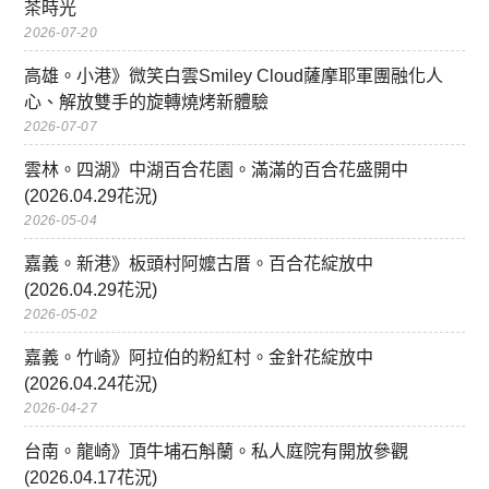
茶時光
2026-07-20
高雄。小港》微笑白雲Smiley Cloud薩摩耶軍團融化人
心、解放雙手的旋轉燒烤新體驗
2026-07-07
雲林。四湖》中湖百合花園。滿滿的百合花盛開中
(2026.04.29花況)
2026-05-04
嘉義。新港》板頭村阿嬤古厝。百合花綻放中
(2026.04.29花況)
2026-05-02
嘉義。竹崎》阿拉伯的粉紅村。金針花綻放中
(2026.04.24花況)
2026-04-27
台南。龍崎》頂牛埔石斛蘭。私人庭院有開放參觀
(2026.04.17花況)