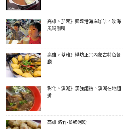
高雄。茄萣》興達港海岸咖啡。吹海
風喝咖啡
高雄。苓雅》樺坊正宗內蒙古特色餐
廳
彰化。溪湖》漢強麵館。溪湖在地麵
攤
高雄.路竹-蓄臻河粉