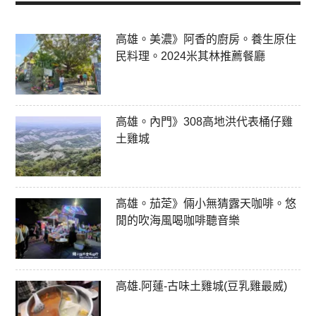
高雄。美濃》阿香的廚房。養生原住
民料理。2024米其林推薦餐廳
高雄。內門》308高地洪代表桶仔雞
土雞城
高雄。茄萣》倆小無猜露天咖啡。悠
閒的吹海風喝咖啡聽音樂
高雄.阿蓮-古味土雞城(豆乳雞最威)