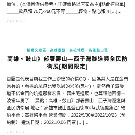
價位：(本價目僅供參考，正確價格以店家為主)[點此連菜單]
_____飲品類 70元-260元不等 _____輕食、點心類 4 […]…
2022-10-08
精選文章區
高雄景點
高雄地區
高雄鼓山區
高雄。鼓山》部署壽山—西子灣隧道與全民防
衛展[期間限定]
首圖是代表目前我工作上徬徨的心情QQ。 因為某人是在金門
當兵的，看過的坑道比我吃過的米多(鬼扯)， 雖然西子灣隧
道不偌金門的坑道那樣宏偉， 藉由隧道展，也算讓他回憶一
波當年勇了。 景點：高雄。鼓山》部署壽山—西子灣隧道與
全民防衛展 地址：高雄市鼓山區登山街60巷(武德殿集合) 預
約平台：高雄幣平台 營業時間：2022/9/30至2022/10/23（預
約制） 造訪日期：2022.10.06 門票 […]…
2022-10-07