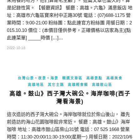
來用餐的地方，他們算是老主顧了。 這篇文章也蠻久的，算
是記錄性質。 【餐廳資訊】 餐廳：高雄。六龜》滿意飯店 地
址：高雄市六龜區寶來村中正路30號 電話：(07)688-1175 營
業時間：9:00-21:00 粉絲團：點此連官方粉絲團 用餐日期：2
015.10.10 價位：(本價目僅供參考，正確價格以店家為主)[點
此連菜單] _____時價 […]…
2022-10-18
台灣山景。夜景。海景
精選文章區
高雄景點
高雄美食
高雄地區
其它主題
高雄輕食類
高雄鼓山區
高雄。鼓山》西子灣大碗公。海岸咖啡(西子
灣看海景)
這次造訪的西子灣大碗公。海岸咖啡就位於柴山後山， 離先
前造訪的海山花園咖啡館非常近。 餐廳：高雄。鼓山》海岸
咖啡 地址：高雄市鼓山區柴山31號 電話：07 525 1668 營業
時間：11:30-20:00/11:30-19:00(星期一) 用餐日期：2022/10/6