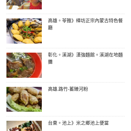
高雄。苓雅》樺坊正宗內蒙古特色餐
廳
彰化。溪湖》漢強麵館。溪湖在地麵
攤
高雄.路竹-蓄臻河粉
台東。池上》米之鄉池上便當