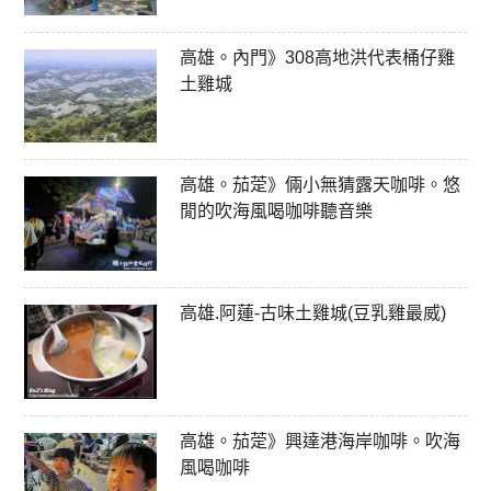
高雄。內門》308高地洪代表桶仔雞
土雞城
高雄。茄萣》倆小無猜露天咖啡。悠
閒的吹海風喝咖啡聽音樂
高雄.阿蓮-古味土雞城(豆乳雞最威)
高雄。茄萣》興達港海岸咖啡。吹海
風喝咖啡