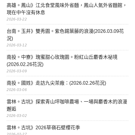
高雄。鳳山》江北食堂風味外省麵，鳳山人氣外省麵館，
現在中午沒有休息
2026-03-22
台南。玉井》雙秀園。紫色錫葉藤的浪漫(2026.03.09花
況)
2026-03-12
南投。中寮》瑰蜜甜心玫瑰園。粉紅山丘麝香木祕境
(2026.02.26花況)
2026-03-09
南投。國姓》走訪九尖茶廠：(2026.02.26花況)
2026-03-06
雲林。古坑》探索青山坪咖啡農場、一場與麝香木的浪漫
邂逅
2026-03-02
雲林。古坑》2026草嶺石壁櫻花季
2026-02-27