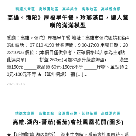
精選文章區
高雄彌陀區
高雄美食
高雄地區
高雄輕食類
高雄。彌陀》厚福早午餐。玲瑯滿目，讓人驚
嘆的滿滿模型
餐廳：高雄。彌陀》厚福早午餐 地址：高雄市彌陀區靖和街4
0號 電話： 07 610 4190 營業時間：9:00-17:00 用餐日期：20
22/10/06 價位：(本價目僅供參考，正確價格以店家為主)[點
此連菜單] _____拼盤 260元(可加30原升級歐姆蛋) _____漢堡
類150元 _____飲品類 60元-150元不等 _____炸物、單點類 2
0元-100元不等 ★【延伸閱讀】 彌 […]…
2023-06-16
精選文章區
高雄景點
台灣賞花趣。其他花種
高雄湖內區
高雄.湖內-蕃茄(番茄)會社鳳凰花開(圖多)
★【延伸閱讀-湖內鄰近】 湖東牛肉館。番茄會社鳳凰花。番