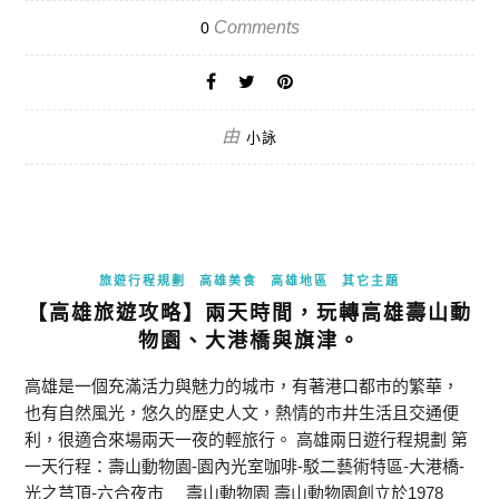
Comments
0
由
小詠
旅遊行程規劃
高雄美食
高雄地區
其它主題
【高雄旅遊攻略】兩天時間，玩轉高雄壽山動
物園、大港橋與旗津。
高雄是一個充滿活力與魅力的城市，有著港口都市的繁華，
也有自然風光，悠久的歷史人文，熱情的市井生活且交通便
利，很適合來場兩天一夜的輕旅行。 高雄兩日遊行程規劃 第
一天行程：壽山動物園-園內光室咖啡-駁二藝術特區-大港橋-
光之芎頂-六合夜市 壽山動物園 壽山動物園創立於1978