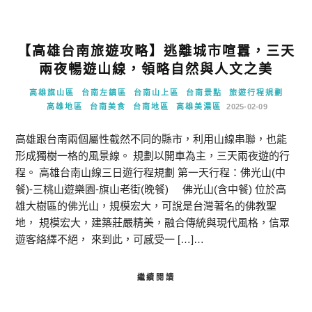
【高雄台南旅遊攻略】逃離城市喧囂，三天
兩夜暢遊山線，領略自然與人文之美
高雄旗山區
台南左鎮區
台南山上區
台南景點
旅遊行程規劃
高雄地區
台南美食
台南地區
高雄美濃區
2025-02-09
高雄跟台南兩個屬性截然不同的縣市，利用山線串聯，也能
形成獨樹一格的風景線。 規劃以開車為主，三天兩夜遊的行
程。 高雄台南山線三日遊行程規劃 第一天行程：佛光山(中
餐)-三桃山遊樂園-旗山老街(晚餐) 佛光山(含中餐) 位於高
雄大樹區的佛光山，規模宏大，可說是台灣著名的佛教聖
地， 規模宏大，建築莊嚴精美，融合傳統與現代風格，信眾
遊客絡繹不絕， 來到此，可感受一 […]…
繼續閱讀