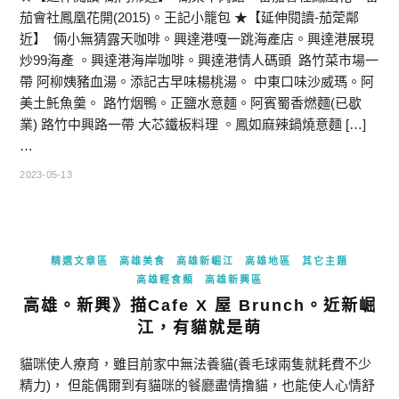
茄會社鳳凰花開(2015)。王記小籠包 ★【延伸閱讀-茄萣鄰
近】 倆小無猜露天咖啡。興達港嘎一跳海產店。興達港展現
炒99海產 。興達港海岸咖啡。興達港情人碼頭 路竹菜市場一
帶 阿柳姨豬血湯。添記古早味楊桃湯。 中東口味沙威瑪。阿
美土魠魚羹。 路竹烟鴨。正鹽水意麵。阿賓蜀香燃麵(已歇
業) 路竹中興路一帶 大芯鐵板料理 。鳳如麻辣鍋燒意麵 […]
…
2023-05-13
精選文章區
高雄美食
高雄新崛江
高雄地區
其它主題
高雄輕食類
高雄新興區
高雄。新興》描Cafe X 屋 Brunch。近新崛
江，有貓就是萌
貓咪使人療育，雖目前家中無法養貓(養毛球兩隻就耗費不少
精力)， 但能偶爾到有貓咪的餐廳盡情撸貓，也能使人心情舒