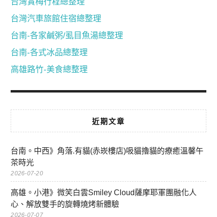
台灣賞梅行程總整理
台灣汽車旅館住宿總整理
台南-各家鹹粥/虱目魚湯總整理
台南-各式冰品總整理
高雄路竹-美食總整理
近期文章
台南。中西》角落.有貓(赤崁樓店)吸貓擼貓的療癒溫馨午
茶時光
2026-07-20
高雄。小港》微笑白雲Smiley Cloud薩摩耶軍團融化人
心、解放雙手的旋轉燒烤新體驗
2026-07-07