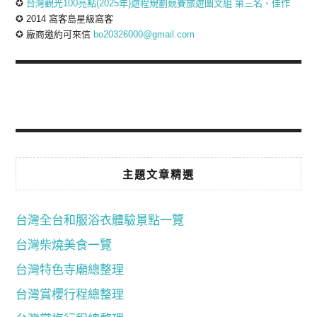
✪
台灣觀光100亮點(2025年)遊程規劃競賽旅遊圖文組 第三名、佳作
✪ 2014 窩客島星級窩客
✪ 廠商邀約可來信
bo20326000@gmail.com
主題文章精選
台灣全台和服浴衣體驗景點一覽
台灣柴燒美食一覽
台灣特色寺廟總整理
台灣賞櫻行程總整理