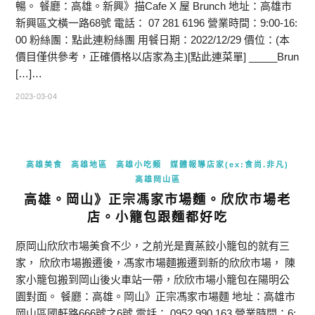
暢。 餐廳：高雄。新興》描Cafe X 屋 Brunch 地址：高雄市
新興區文橫一路68號 電話： 07 281 6196 營業時間：9:00-16:
00 粉絲團：點此連粉絲團 用餐日期：2022/12/29 價位：(本
價目僅供參考，正確價格以店家為主)[點此連菜單] _____Brun
[…]…
2023-03-04
高雄美食
高雄地區
高雄小吃類
媒體報導店家(ex:食尚.非凡)
高雄岡山區
高雄。岡山》正宗馮家市場麵。欣欣市場老
店。小籠包跟麵都好吃
原岡山欣欣市場美食不少，之前光是賣蒸餃小籠包的就有三
家， 欣欣市場搬遷後，馮家市場麵搬遷到新的欣欣市場， 陳
家小籠包搬到岡山後火車站一帶，欣欣市場小籠包在陽明公
園對面。 餐廳：高雄。岡山》正宗馮家市場麵 地址：高雄市
岡山區國軒路666號之6號 電話： 0952 990 163 營業時間：6: