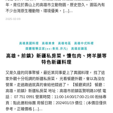
年，是位於壽山上的高雄市立動物園，歷史悠久。 園區內有
不少台灣原生種動物、環境優美， […]…
2025-02-09
高雄異國料理
高雄美食
高雄地區
高雄中式料裡
媒體報導店家(ex:食尚.非凡)
高雄前鎮區
高雄。前鎮》新疆私房菜。馕包肉、烤羊腿等
特色新疆料理
又是久違的同事聚餐，最近某同事愛上了異國料理， 找了這
家外觀十分低調的新疆私房菜， 光看餐廳外觀，會以為沒在
營業，走過路過就真的會給他錯過了。 【餐廳資訊】 餐廳：
高雄。前鎮》新疆私房菜 地址：高雄市前鎮區賢明路10號 電
話： 07 751 0991 營業時間：11:00-14:00/17:00-21:00 粉絲專
頁：點此連粉絲團 用餐日期：2024/01/19 價位：(本價目僅供
參考，正確價格 […]…