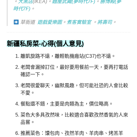
。
大黑店
(IKEA)。
麵屋武藏(夢時代7F)
。
勝博殿(夢
時代7F)
。
草衙道
遊戲愛樂園
。
煮客實驗室
。
將壽司
。
新疆私房菜-心得(個人意見)
離凱旋路不遠，離輕軌機廠站(C37)也不遠。
老闆會漏掉訂位，最好要用餐前一天，要再打電話
確認一下。
老闆很愛聊天，幽默風趣，但可能社恐的人會比較
不愛。
餐點還不錯，主要是肉類為主，價位略高。
菜色大多具孜然味，比較適合喜歡孜然香氣的人來
品嘗。
推薦菜色：馕包肉、孜然羊肉、羊肉串、烤羔羊