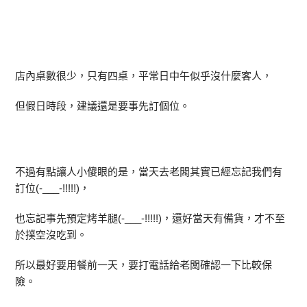
店內桌數很少，只有四桌，平常日中午似乎沒什麼客人，
但假日時段，建議還是要事先訂個位。
不過有點讓人小傻眼的是，當天去老闆其實已經忘記我們有
訂位(-___-!!!!!)，
也忘記事先預定烤羊腿(-___-!!!!!)，還好當天有備貨，才不至
於撲空沒吃到。
所以最好要用餐前一天，要打電話給老闆確認一下比較保
險。