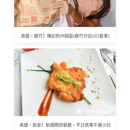
高雄。路竹》陳記荊州鍋盔(路竹分店)(已歇業)
高雄。前金》新國際西餐廳。平日商業午餐沙拉