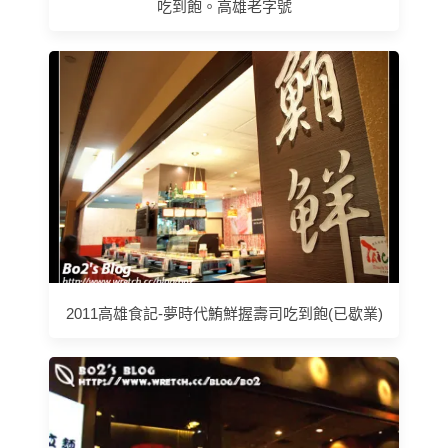
吃到飽。高雄老字號
2011高雄食記-夢時代鮪鮮握壽司吃到飽(已歇業)