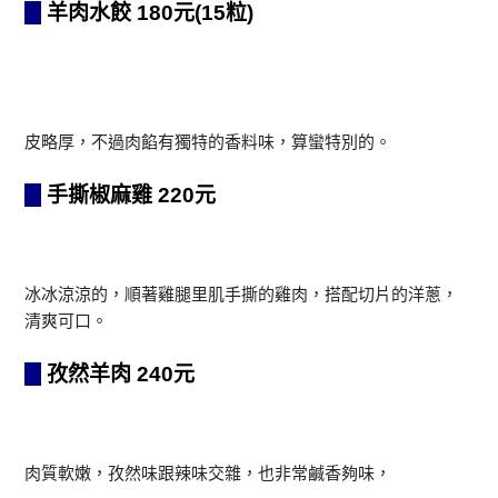
羊肉水餃 180元(15粒)
皮略厚，不過肉餡有獨特的香料味，算蠻特別的。
手撕椒麻雞 220元
冰冰涼涼的，順著雞腿里肌手撕的雞肉，搭配切片的洋蔥，
清爽可口。
孜然羊肉 240元
肉質軟嫩，孜然味跟辣味交雜，也非常鹹香夠味，