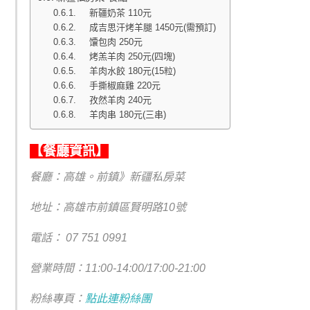
新疆奶茶 110元
成吉思汗烤羊腿 1450元(需預訂)
馕包肉 250元
烤羔羊肉 250元(四塊)
羊肉水餃 180元(15粒)
手撕椒麻雞 220元
孜然羊肉 240元
羊肉串 180元(三串)
【餐廳資訊】
餐廳：高雄。前鎮》新疆私房菜
地址：高雄市前鎮區賢明路10號
電話：
07 751 0991
營業時間：11:00-14:00/17:00-21:00
粉絲專頁：
點此連粉絲團