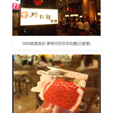
2009高雄食記-夢時代珍珍珍拉麵(已歇業)