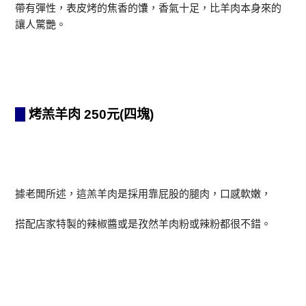
帶有彈性，表皮烤的焦香的馕，香氣十足，比羊肉本身來的
讓人驚艷。
烤羔羊肉 250元(四塊)
據老闆所述，這羔羊肉是採用靠屁股的腿肉，口感軟嫩，
搭配店家特製的辣椒醬或是孜然羊肉粉或辣粉都很不錯。