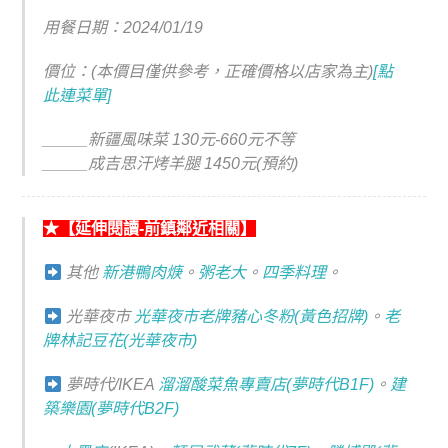
用餐日期：2024/01/19
價位：(本價目僅供參考，正確價格以店家為主)
[點
此連菜單]
_____新疆風味菜 130元-660元不等
_____成吉思汗烤羊腿 1450元(預約)
★【延伸閱讀-前鎮鄰近相關】
其他
新港鴨肉焿
。
粥老大
。
四季料理
。
光華夜市
光華夜市老牌豬心冬粉(黃色招牌)
。
老
牌林記豆花(
光華夜市
)
夢時代/IKEA
溜溜酸菜魚專賣店(夢時代B1F)
。
建
築樂園(夢時代B2F)