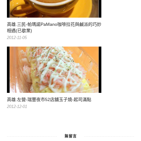
高雄.三民-帕瑪諾PaMano咖啡拉花與鹹派的巧妙
相遇(已歇業)
2012-11-05
高雄.左營-瑞豐夜市52店舖玉子燒-起司滿點
2012-12-01
無留言