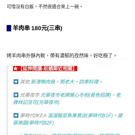
可惜沒有白飯，不然很適合來上一碗。
羊肉串 180元(三串)
烤羊肉串外酥內軟，帶有濃郁的孜然味，好吃極了。
★【延伸閱讀-前鎮鄰近相關】
其他
新港鴨肉焿
。
粥老大
。
四季料理
。
光華夜市
光華夜市老牌豬心冬粉(黃色招牌)
。
老
牌林記豆花(
光華夜市
)
夢時代/IKEA
溜溜酸菜魚專賣店(夢時代B1F)
。
建
築樂園(夢時代B2F)