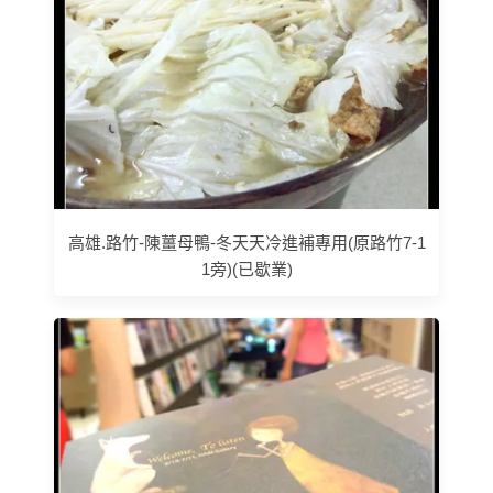
高雄.路竹-陳薑母鴨-冬天天冷進補專用(原路竹7-1
1旁)(已歇業)