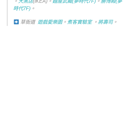
。
大黑店
(IKEA)。
麵屋武藏(夢時代7F)
。
勝博殿(夢
時代7F)
。
草衙道
遊戲愛樂園
。
煮客實驗室
。
將壽司
。