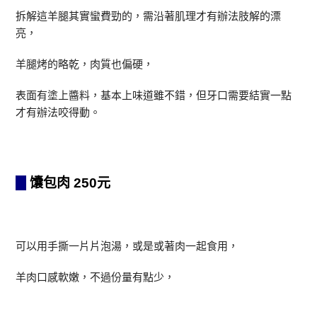
拆解這羊腿其實蠻費勁的，需沿著肌理才有辦法肢解的漂
亮，
羊腿烤的略乾，肉質也偏硬，
表面有塗上醬料，基本上味道雖不錯，但牙口需要結實一點
才有辦法咬得動。
馕包肉 250元
可以用手撕一片片泡湯，或是或著肉一起食用，
羊肉口感軟嫩，不過份量有點少，